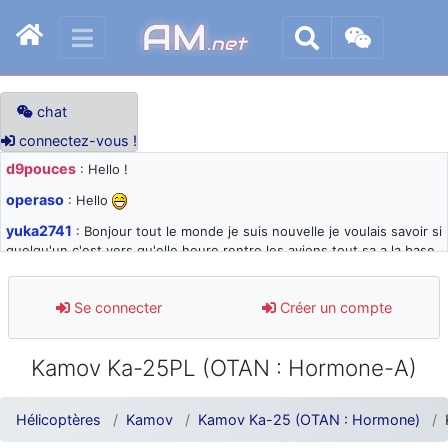
AM
.net
chat
connectez-vous !
d9pouces
: Hello !
operaso
: Hello
yuka2741
: Bonjour tout le monde je suis nouvelle je voulais savoir si
quelqu'un c'est vers qu'elle heure rentre les avions tout sa a la base
105 svp
d9pouces
: désolé pour les quelques blocages du site ces derniers
Se connecter
Créer un compte
jours : je teste des méthodes contre le spam et les bots trop nocifs
d9pouces
: Merci ! Un souvenir de la Ferté-Alais !
Kamov Ka-25PL (OTAN : Hormone-A)
paxwax
: Super, la nouvelle bannière
d9pouces
: je suis un avion@,._,+ > lesquels ? je ne suis pas sûr de
Hélicoptères
Kamov
Kamov Ka-25 (OTAN : Hormone)
comprendre