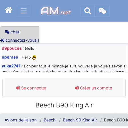
AM
.net
chat
connectez-vous !
d9pouces
: Hello !
operaso
: Hello
yuka2741
: Bonjour tout le monde je suis nouvelle je voulais savoir si
quelqu'un c'est vers qu'elle heure rentre les avions tout sa a la base
105 svp
d9pouces
: désolé pour les quelques blocages du site ces derniers
Se connecter
Créer un compte
jours : je teste des méthodes contre le spam et les bots trop nocifs
d9pouces
: Merci ! Un souvenir de la Ferté-Alais !
Beech B90 King Air
paxwax
: Super, la nouvelle bannière
d9pouces
: je suis un avion@,._,+ > lesquels ? je ne suis pas sûr de
Avions de liaison
Beech
Beech 90 King Air
Beech B90 K
comprendre