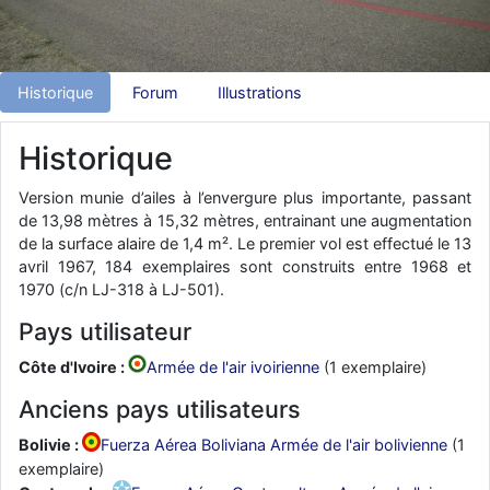
d9pouces
: Joyeux Noël à tous !
d9pouces
: mais tu peux tenter l'un des rares lycées militaires
comme le Prytanée dans la Sarthe, ça ne peut pas faire de mal !
Historique
Forum
Illustrations
d9pouces
: C'est plutôt après le lycée, voire après une prépa
scientifique, tu as donc encore un peu de temps devant toi
Historique
yaellerigolow
: bonjour a tous je suis un élève de première
passionnée par l'aviation militaire , pourrais je savoir que faire après
Version munie d’ailes à l’envergure plus importante, passant
le lycée pour s'orienter et pouvoir devenir officier de l'armée de l'air?
de 13,98 mètres à 15,32 mètres, entrainant une augmentation
de la surface alaire de 1,4 m². Le premier vol est effectué le 13
d9pouces
: lesquels, par exemple ?
avril 1967, 184 exemplaires sont construits entre 1968 et
mahmoud
: bonsoir, très instructif ce site .mais nous aimerions avoir
1970 (c/n LJ-318 à LJ-501).
les photo des anciens appareils de l'armée de l'air de la haute -volta
Pays utilisateur
d9pouces
: Ça me casse quand même bien les pieds, j’avoue
Côte d'Ivoire :
Armée de l'air ivoirienne
(1 exemplaire)
jericho
: Pour moi tout est à nouveau OK dirait-on… Merci à toi.
Anciens pays utilisateurs
d9pouces
: En espérant n’avoir coupé les accessoires de personne
au passage !
Bolivie :
Fuerza Aérea Boliviana Armée de l'air bolivienne
(1
d9pouces
: j'ai trouvé un palliatif un peu violent, mais ça devrait aller
exemplaire)
un peu mieux