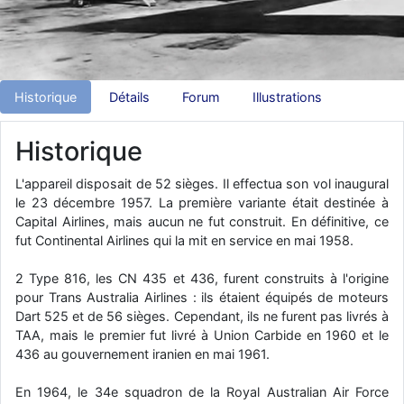
d9pouces
: Joyeux Noël à tous !
d9pouces
: mais tu peux tenter l'un des rares lycées militaires
comme le Prytanée dans la Sarthe, ça ne peut pas faire de mal !
Historique
Détails
Forum
Illustrations
d9pouces
: C'est plutôt après le lycée, voire après une prépa
scientifique, tu as donc encore un peu de temps devant toi
Historique
yaellerigolow
: bonjour a tous je suis un élève de première
passionnée par l'aviation militaire , pourrais je savoir que faire après
le lycée pour s'orienter et pouvoir devenir officier de l'armée de l'air?
L'appareil disposait de 52 sièges. Il effectua son vol inaugural
le 23 décembre 1957. La première variante était destinée à
d9pouces
: lesquels, par exemple ?
Capital Airlines, mais aucun ne fut construit. En définitive, ce
mahmoud
: bonsoir, très instructif ce site .mais nous aimerions avoir
fut Continental Airlines qui la mit en service en mai 1958.
les photo des anciens appareils de l'armée de l'air de la haute -volta
2 Type 816, les CN 435 et 436, furent construits à l'origine
d9pouces
: Ça me casse quand même bien les pieds, j’avoue
pour Trans Australia Airlines : ils étaient équipés de moteurs
jericho
: Pour moi tout est à nouveau OK dirait-on… Merci à toi.
Dart 525 et de 56 sièges. Cependant, ils ne furent pas livrés à
d9pouces
TAA, mais le premier fut livré à Union Carbide en 1960 et le
: En espérant n’avoir coupé les accessoires de personne
au passage !
436 au gouvernement iranien en mai 1961.
d9pouces
: j'ai trouvé un palliatif un peu violent, mais ça devrait aller
En 1964, le 34e squadron de la Royal Australian Air Force
un peu mieux