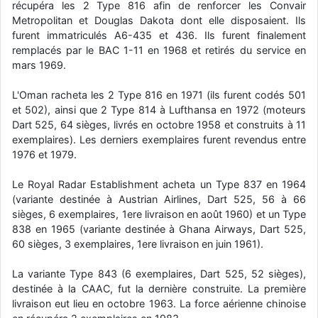
récupéra les 2 Type 816 afin de renforcer les Convair
d9pouces
: cette fois, c'est le Brésil et Singapour qui mettent le site
Metropolitan et Douglas Dakota dont elle disposaient. Ils
par terre
furent immatriculés A6-435 et 436. Ils furent finalement
remplacés par le BAC 1-11 en 1968 et retirés du service en
jericho
: Ah ben je peux te confirmer que j'étais resté dans le filtre…
mars 1969.
d9pouces
: Désolé ! Mon filtrage a été un peu trop violent
L'Oman racheta les 2 Type 816 en 1971 (ils furent codés 501
manifestement
et 502), ainsi que 2 Type 814 à Lufthansa en 1972 (moteurs
Dart 525, 64 sièges, livrés en octobre 1958 et construits à 11
tout voir
exemplaires). Les derniers exemplaires furent revendus entre
1976 et 1979.
Le Royal Radar Establishment acheta un Type 837 en 1964
(variante destinée à Austrian Airlines, Dart 525, 56 à 66
sièges, 6 exemplaires, 1ere livraison en août 1960) et un Type
838 en 1965 (variante destinée à Ghana Airways, Dart 525,
60 sièges, 3 exemplaires, 1ere livraison en juin 1961).
La variante Type 843 (6 exemplaires, Dart 525, 52 sièges),
destinée à la CAAC, fut la dernière construite. La première
livraison eut lieu en octobre 1963. La force aérienne chinoise