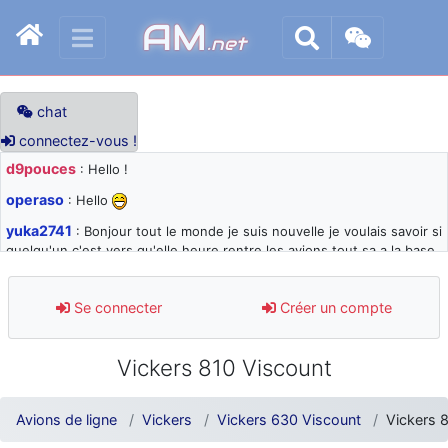
AM
.net
chat
connectez-vous !
d9pouces
: Hello !
operaso
: Hello
yuka2741
: Bonjour tout le monde je suis nouvelle je voulais savoir si
quelqu'un c'est vers qu'elle heure rentre les avions tout sa a la base
105 svp
d9pouces
: désolé pour les quelques blocages du site ces derniers
Se connecter
Créer un compte
jours : je teste des méthodes contre le spam et les bots trop nocifs
d9pouces
: Merci ! Un souvenir de la Ferté-Alais !
Vickers 810 Viscount
paxwax
: Super, la nouvelle bannière
d9pouces
: je suis un avion@,._,+ > lesquels ? je ne suis pas sûr de
Avions de ligne
Vickers
Vickers 630 Viscount
Vickers 
comprendre