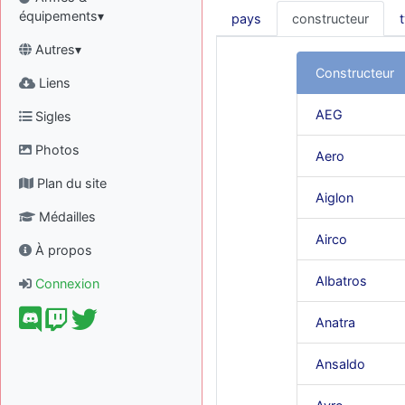
équipements▾
pays
constructeur
Autres▾
Constructeur
Liens
AEG
Sigles
Photos
Aero
Plan du site
Aiglon
Médailles
Airco
À propos
Albatros
Connexion
Anatra
Ansaldo