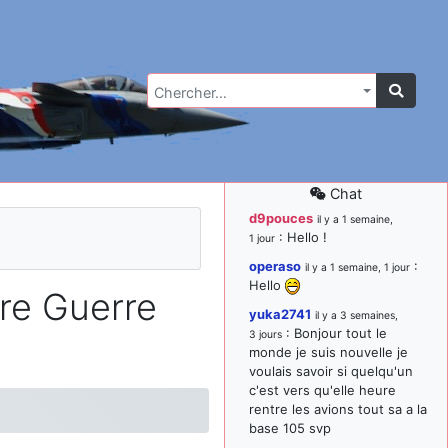
Chercher…
Chat
d9pouces
il y a 1 semaine,
: Hello !
1 jour
operaso
:
il y a 1 semaine, 1 jour
Hello
ère Guerre
yuka2741
il y a 3 semaines,
: Bonjour tout le
3 jours
monde je suis nouvelle je
voulais savoir si quelqu'un
c'est vers qu'elle heure
rentre les avions tout sa a la
base 105 svp