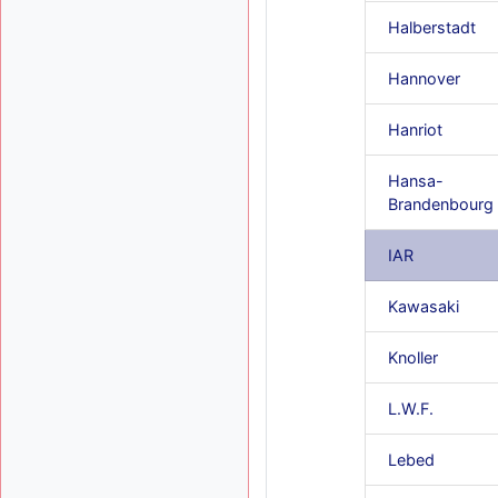
Halberstadt
Hannover
Hanriot
Hansa-
Brandenbourg
IAR
Kawasaki
Knoller
L.W.F.
Lebed