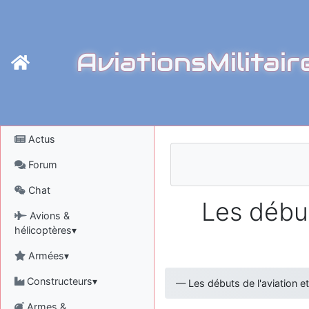
AviationsMilitair
Actus
Forum
Chat
Les début
Avions &
hélicoptères▾
Armées▾
Constructeurs▾
—
Les débuts de l'aviation e
Armes &