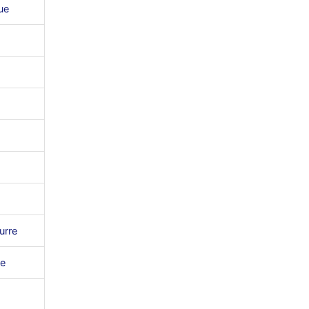
ue
urre
e