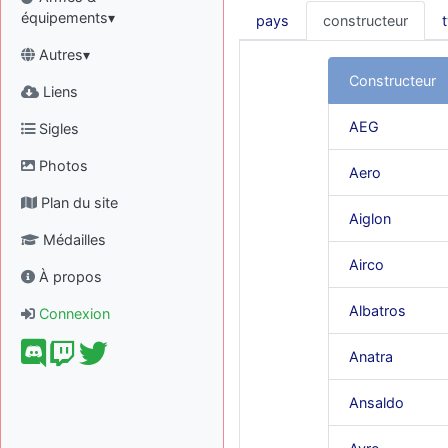
équipements▾
pays
constructeur
Autres▾
Constructeur
Liens
AEG
Sigles
Photos
Aero
Plan du site
Aiglon
Médailles
Airco
À propos
Albatros
Connexion
Anatra
Ansaldo