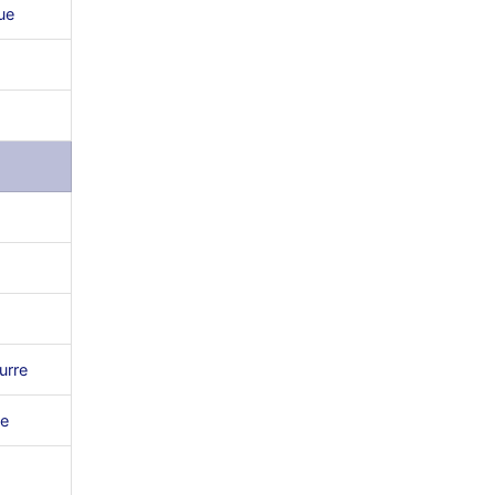
ue
urre
e