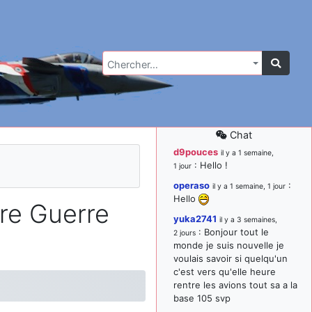
Chercher…
Chat
d9pouces
il y a 1 semaine,
: Hello !
1 jour
operaso
:
il y a 1 semaine, 1 jour
Hello
ère Guerre
yuka2741
il y a 3 semaines,
: Bonjour tout le
2 jours
monde je suis nouvelle je
voulais savoir si quelqu'un
c'est vers qu'elle heure
rentre les avions tout sa a la
base 105 svp