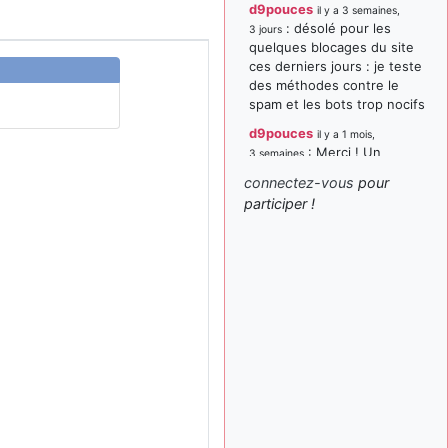
d9pouces
il y a 3 semaines,
: désolé pour les
3 jours
quelques blocages du site
ces derniers jours : je teste
des méthodes contre le
spam et les bots trop nocifs
d9pouces
il y a 1 mois,
: Merci ! Un
3 semaines
souvenir de la Ferté-Alais !
connectez-vous
pour
paxwax
:
participer !
il y a 1 mois, 3 semaines
Super, la nouvelle bannière
d9pouces
il y a 2 mois,
: je suis un
1 semaine
avion@,._,+ > lesquels ? je
ne suis pas sûr de
comprendre
d9pouces
il y a 2 mois,
: ouakamois > si tu
1 semaine
parles du sujet sur l'Armée
de l'Air, bien sûr que oui !
je suis un avion@,._,+
il y a