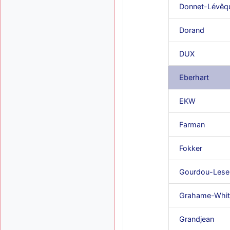
Donnet-Lévêq
Dorand
DUX
Eberhart
EKW
Farman
Fokker
Gourdou-Lese
Grahame-Whit
Grandjean