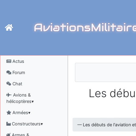
AviationsMilitair
Actus
Forum
Chat
Les début
Avions &
hélicoptères▾
Armées▾
Constructeurs▾
—
Les débuts de l'aviation e
Armes &