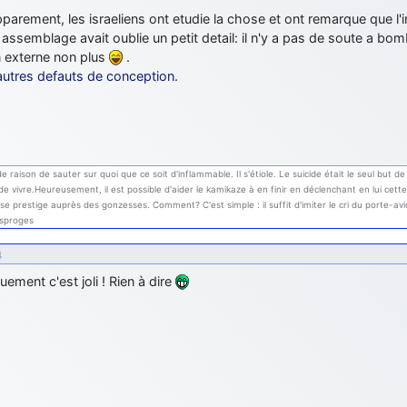
pparement, les israeliens ont etudie la chose et ont remarque que l'
assemblage avait oublie un petit detail: il n'y a pas de soute a b
n externe non plus
.
autres defauts de conception
.
 raison de sauter sur quoi que ce soit d'inflammable. Il s'étiole. Le suicide était le seul but de
 de vivre.Heureusement, il est possible d'aider le kamikaze à en finir en déclenchant en lui cette
se prestige auprès des gonzesses. Comment? C'est simple : il suffit d'imiter le cri du porte-av
esproges
4
quement c'est joli ! Rien à dire