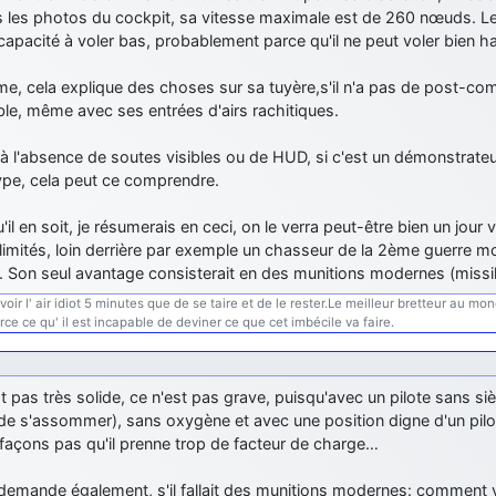
 les photos du cockpit, sa vitesse maximale est de 260 nœuds. Les 
capacité à voler bas, probablement parce qu'il ne peut voler bien h
, cela explique des choses sur sa tuyère,s'il n'a pas de post-com
ble, même avec ses entrées d'airs rachitiques.
à l'absence de soutes visibles ou de HUD, si c'est un démonstrateu
ype, cela peut ce comprendre.
'il en soit, je résumerais en ceci, on le verra peut-être bien un jour
 limités, loin derrière par exemple un chasseur de la 2ème guerre
r. Son seul avantage consisterait en des munitions modernes (miss
ir l' air idiot 5 minutes que de se taire et de le rester.Le meilleur bretteur au mon
rce ce qu' il est incapable de deviner ce que cet imbécile va faire.
est pas très solide, ce n'est pas grave, puisqu'avec un pilote sans si
de s'assommer), sans oxygène et avec une position digne d'un pilote
façons pas qu'il prenne trop de facteur de charge…
emande également, s'il fallait des munitions modernes: comment vise