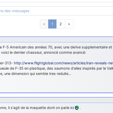
enu des messages
«
1
2
»
le F-5 Americain des années 70, avec une derive supplementaire e
, voici le dernier chasseur, annoncé comme avancé:
er-313-
http://www.flightglobal.com/news/articles/iran-reveals-n
ueule de F-35 en plastique, des saumons d'ailes inspirés par le Valky
de, une dimension qui semble tres reduite…
e, il s'agit de la maquette dont on parle
ici
.