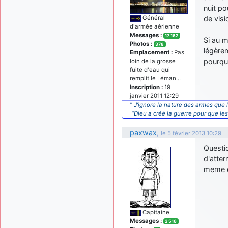
nuit po
de visi
Général
d'armée aérienne
Messages :
17 162
Si au m
Photos :
378
légère
Emplacement :
Pas
pourquo
loin de la grosse
fuite d'eau qui
remplit le Léman...
Inscription :
19
janvier 2011 12:29
" J’ignore la nature des armes que l
"Dieu a créé la guerre pour que le
paxwax
,
le 5 février 2013 10:29
Questio
d'atte
meme di
Capitaine
Messages :
2 516