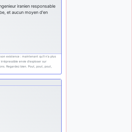
: Bonjour je
2 mois, 1 semaine
ingenieur iranien responsable
viens d'arriver il y a
ombe, et aucun moyen d'en
quelques moi et quelques
avions n'ont pas les mêmes
noms qu'aujourd'hui
ouakamois
il y a 2 mois,
: Bonjourà toutes
2 semaines
et à tous.en espérantque
ces quelques images du
Pays Basque vous auront
 son existence : maintenant qu'il n'a plus
plu ; Agur…
 irrépressible envie d'exploser sur
ions. Regardez bien. Pout, pout, pout,
d9pouces
il y a 2 mois,
: Je me rattraperai
2 semaines
à la Ferté samedi
d9pouces
il y a 2 mois,
:
2 semaines
Malheureusement non
un
peu trop loin pour moi !
fox_50
:
il y a 2 mois, 2 semaines
Bonjour, certains parmis
vous étaient-ils présent au