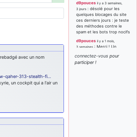
d9pouces
il y a 3 semaines,
: désolé pour les
3 jours
quelques blocages du site
ces derniers jours : je teste
des méthodes contre le
spam et les bots trop nocifs
d9pouces
il y a 1 mois,
: Merci ! Un
3 semaines
souvenir de la Ferté-Alais !
connectez-vous
pour
t rebadgé avec un nom
paxwax
:
participer !
il y a 1 mois, 3 semaines
Super, la nouvelle bannière
d9pouces
ew-qaher-313-stealth-fi…
il y a 2 mois,
: je suis un
1 semaine
rie, un cockpit qui a l'air un
avion@,._,+ > lesquels ? je
ne suis pas sûr de
comprendre
d9pouces
il y a 2 mois,
: ouakamois > si tu
1 semaine
parles du sujet sur l'Armée
de l'Air, bien sûr que oui !
je suis un avion@,._,+
il y a