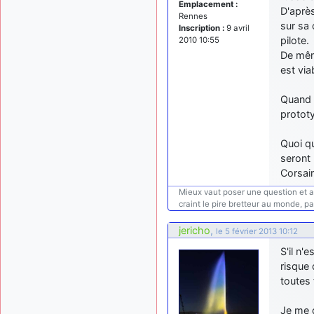
Emplacement :
D'après
Rennes
sur sa 
Inscription :
9 avril
pilote.
2010 10:55
De même
est via
Quand 
protot
Quoi qu
seront
Corsai
Mieux vaut poser une question et avo
craint le pire bretteur au monde, pa
jericho
,
le 5 février 2013 10:12
S'il n'
risque 
toutes 
Je me d