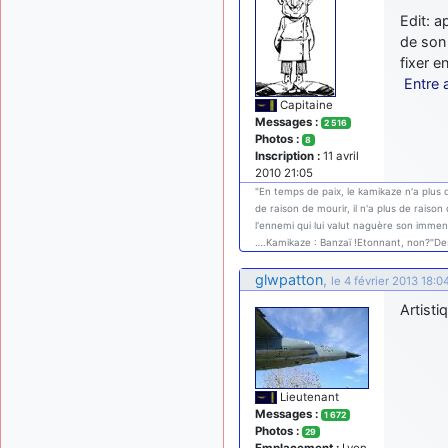
Edit: a
de son 
fixer e
Entre 
Capitaine
Messages :
2 516
Photos :
8
Inscription :
11 avril
2010 21:05
"En temps de paix, le kamikaze n'a plus de
de raison de mourir, il n'a plus de raison
l'ennemi qui lui valut naguère son immen
….Kamikaze : Banzaï !Etonnant, non?"D
glwpatton
,
le 4 février 2013 18:0
Artisti
Lieutenant
Messages :
1 672
Photos :
29
Emplacement :
Lyon