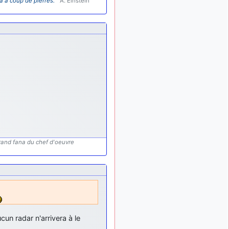
a à coup de pierres."
A. Einstein
tu peux tenter l'un des
rares lycées militaires
comme le Prytanée dans la
Sarthe, ça ne peut pas faire
de mal !
d9pouces
: C'est
il y a 8 mois
plutôt après le lycée, voire
après une prépa
scientifique, tu as donc
encore un peu de temps
devant toi
yaellerigolow
il y a 8 mois,
: bonjour a tous je
1 semaine
suis un élève de première
grand fana du chef d'oeuvre
passionnée par l'aviation
militaire , pourrais je savoir
que faire après le lycée
pour s'orienter et pouvoir
devenir officier de l'armée
de l'air?
d9pouces
il y a 8 mois,
cun radar n'arrivera à le
: lesquels, par
4 semaines