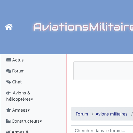
AviationsMilitair
Actus
Forum
Chat
Avions &
hélicoptères▾
Armées▾
Forum
Avions militaires
Constructeurs▾
Armes &