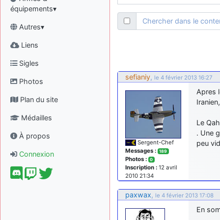
équipements▾
Chercher dans le cont
Autres▾
Liens
Sigles
sefianiy
,
le 4 février 2013 16:27
Photos
Apres 
Plan du site
Iranien
Médailles
Le Qah
. Une g
À propos
Sergent-Chef
peu vi
Messages :
189
Connexion
Photos :
0
Inscription :
12 avril
2010 21:34
paxwax
,
le 4 février 2013 17:08
En somm