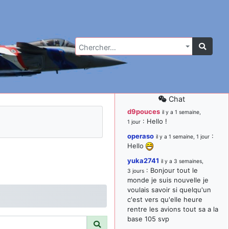
Chercher…
Chat
d9pouces
il y a 1 semaine,
: Hello !
1 jour
operaso
:
il y a 1 semaine, 1 jour
Hello
yuka2741
il y a 3 semaines,
: Bonjour tout le
3 jours
monde je suis nouvelle je
voulais savoir si quelqu'un
c'est vers qu'elle heure
rentre les avions tout sa a la
base 105 svp