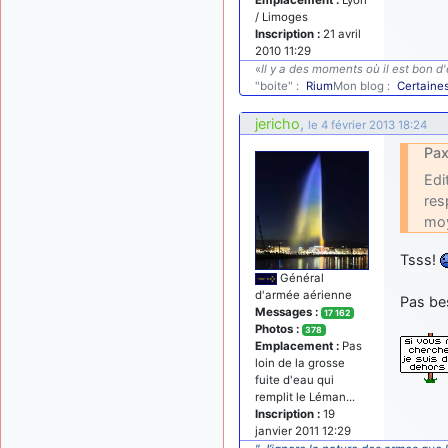
/ Limoges
Inscription :
21 avril
2010 11:29
«
Il y a des moments où il est bon d'
"boite" :
Rium
Mon blog :
Certaine
jericho
,
le 4 février 2013 18:24
Pax
Edi
res
moy
Tsss!
Général
d'armée aérienne
Pas bes
Messages :
17 162
Photos :
378
Emplacement :
Pas
loin de la grosse
fuite d'eau qui
remplit le Léman...
Inscription :
19
janvier 2011 12:29