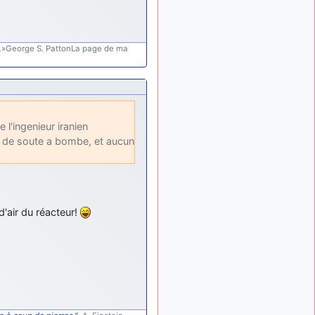
meeting de Lann Bihoué de
2026 ?
cachée dans les pins
il y a
: Coucou et
.
»George S. PattonLa page de ma
6 mois, 3 semaines
excellente année 2026 à
tous et au site!
jericho
: Bonne
il y a 7 mois
année et tous mes meilleurs
voeux à tous pour 2026 !
 l'ingenieur iranien
as de soute a bombe, et aucun
little boy
: je vous
il y a 7 mois
souhaite un bon réveillon
pour cette nouvelle année!
jericho
:
il y a 7 mois, 1 semaine
Merci D9pouces, à mon tour
d'air du réacteur!
de souhaiter un Joyeux
Noël et de bonnes fêtes de
fin d'année.
d9pouces
il y a 7 mois,
: Joyeux Noël à
1 semaine
tous !
d9pouces
: mais
il y a 8 mois