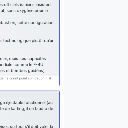
ça devrait aller un peu
officiels iraniens insistent
mieux
aut, sans oxygène pour le
d9pouces
il y a 10 mois,
bustion, cette configuration
: cette fois, c'est le
1 semaine
Brésil et Singapour qui
mettent le site par terre
r technologique plutôt qu'un
jericho
:
il y a 11 mois, 2 semaines
Ah ben je peux te confirmer
que j'étais resté dans le
filtre…
 voler, mais ses capacités
 mondiale comme le F-4U
d9pouces
il y a 11 mois,
iles et bombes guidées)
: Désolé ! Mon
2 semaines
filtrage a été un peu trop
de ne craint point son dauphin, il
violent manifestement
tout voir
ège éjectable fonctionnel (au
 de karting, il ne faudra de
r, surtout s'il doit voler la