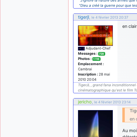
" J’ignore la nature des armes que l
"Dieu a créé la guerre pour que le
tigerjl
,
le 4 février 2013 20:37
en clai
Adjudant-Chef
Messages :
728
Photos :
1 116
Emplacement :
Cambrai
Inscription :
28 mai
2010 20:04
TigerJL , grand fana inconditionne
cinématographique qu'est le film To
jericho
,
le 4 février 2013 23:14
Tig
en 
Au moin
détecte