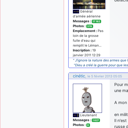
Général
d'armée aérienne
Messages :
17 162
Photos :
378
Emplacement :
Pas
loin de la grosse
fuite d'eau qui
remplit le Léman...
Inscription :
19
janvier 2011 12:29
" J’ignore la nature des armes que l
"Dieu a créé la guerre pour que le
cinétic
,
le 5 février 2013 05:05
Pour mo
une maq
A mon a
en milit
Lieutenant
Messages :
Il n'es
1 627
Photos :
0
russe d