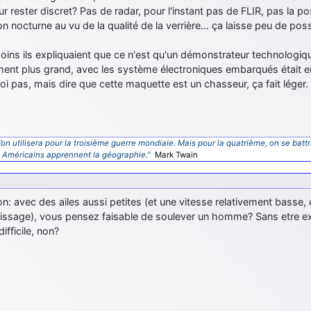
ur rester discret? Pas de radar, pour l'instant pas de FLIR, pas la poss
on nocturne au vu de la qualité de la verrière… ça laisse peu de poss
oins ils expliquaient que ce n'est qu'un démonstrateur technologiqu
ment plus grand, avec les système électroniques embarqués était 
i pas, mais dire que cette maquette est un chasseur, ça fait léger.
’on utilisera pour la troisième guerre mondiale. Mais pour la quatrième, on se battr
s Américains apprennent la géographie."
Mark Twain
n: avec des ailes aussi petites (et une vitesse relativement basse
rrissage), vous pensez faisable de soulever un homme? Sans etre e
fficile, non?