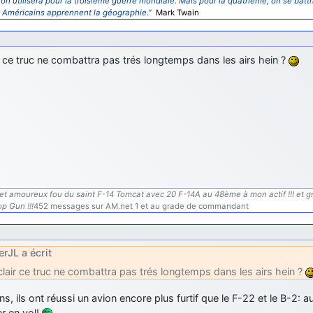
’on utilisera pour la troisième guerre mondiale. Mais pour la quatrième, on se battr
s Américains apprennent la géographie."
Mark Twain
r ce truc ne combattra pas trés longtemps dans les airs hein ?
l et amoureux fou du saint F-14 Tomcat avec 20 F-14A au 48ème à mon actif !!! et 
p Gun !!!
452 messages sur AM.net 1 et au grade de commandant
erJL a écrit
clair ce truc ne combattra pas trés longtemps dans les airs hein ?
s, ils ont réussi un avion encore plus furtif que le F-22 et le B-2: au
r en vol!