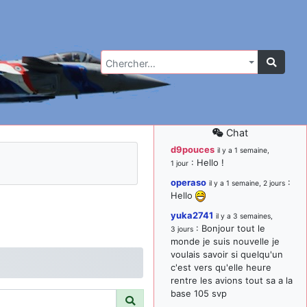
Chercher…
Chat
d9pouces
il y a 1 semaine,
: Hello !
1 jour
operaso
:
il y a 1 semaine, 2 jours
Hello
yuka2741
il y a 3 semaines,
: Bonjour tout le
3 jours
monde je suis nouvelle je
voulais savoir si quelqu'un
c'est vers qu'elle heure
rentre les avions tout sa a la
base 105 svp