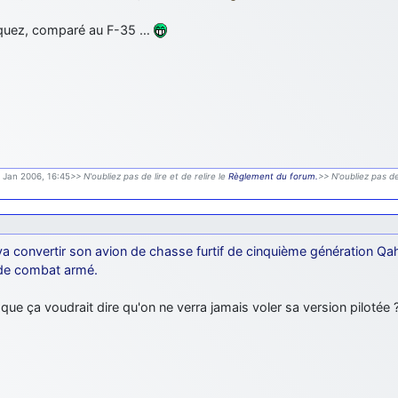
uez, comparé au F-35 …
9 Jan 2006, 16:45
>> N'oubliez pas de lire et de relire le
Règlement du forum.
>> N'oubliez pas de
 va convertir son avion de chasse furtif de cinquième génération Qa
de combat armé.
que ça voudrait dire qu'on ne verra jamais voler sa version pilotée 