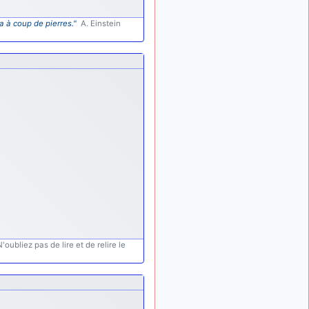
: Bonjour je
2 mois, 1 semaine
viens d'arriver il y a
a à coup de pierres."
A. Einstein
quelques moi et quelques
avions n'ont pas les mêmes
noms qu'aujourd'hui
ouakamois
il y a 2 mois,
: Bonjourà toutes
2 semaines
et à tous.en espérantque
ces quelques images du
Pays Basque vous auront
plu ; Agur…
d9pouces
il y a 2 mois,
: Je me rattraperai
2 semaines
à la Ferté samedi
d9pouces
il y a 2 mois,
:
2 semaines
Malheureusement non
un
oubliez pas de lire et de relire le
peu trop loin pour moi !
fox_50
:
il y a 2 mois, 3 semaines
Bonjour, certains parmis
vous étaient-ils présent au