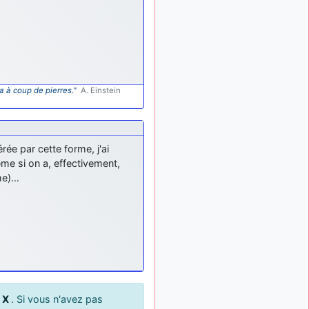
d9pouces
: mais
il y a 8 mois
tu peux tenter l'un des
rares lycées militaires
comme le Prytanée dans la
Sarthe, ça ne peut pas faire
de mal !
a à coup de pierres."
A. Einstein
d9pouces
: C'est
il y a 8 mois
plutôt après le lycée, voire
après une prépa
scientifique, tu as donc
encore un peu de temps
rée par cette forme, j'ai
devant toi
me si on a, effectivement,
sme)…
yaellerigolow
il y a 8 mois,
: bonjour a tous je
1 semaine
suis un élève de première
passionnée par l'aviation
militaire , pourrais je savoir
que faire après le lycée
pour s'orienter et pouvoir
devenir officier de l'armée
de l'air?
u
X
. Si vous n'avez pas
d9pouces
:
il y a 9 mois