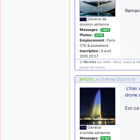
Remarq
Général de
division aérienne
Messages :
7 863
Photos :
2 078
Emplacement :
Paris
(75) & elsewhere
Inscription :
9 avril
2010 20:57
¤ Nicolas
Sur AMN : Nico2, inscrit le 0
poster les vôtres.
jericho
,
le 21 février 2023 10:10
L'Iran
drone 
Est-ce 
Général
d'armée aérienne
Messages :
17 162