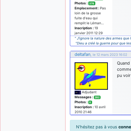
Photos :
378
Emplacement :
Pas
loin de la grosse
fuite d'eau qui
remplit le Léman...
Inscription :
19
janvier 2011 12:29
" J’ignore la nature des armes que l
"Dieu a créé la guerre pour que le
deltafan
,
le 12 mars 2023 16:02
Quand o
comme 
pu voi
Adjudant
Messages :
282
Photos :
0
Inscription :
10 avril
2010 21:46
N'hésitez pas à vous
conne