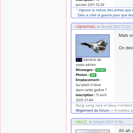
janvier 2011 12:29
" J’ignore la nature des armes que l
"Dieu a créé la guerre pour que le
clansman
,
le 19 avril 2017 17:24
Mais ou
On devr
Général de
corps aérien
Messages :
13 243
Photos :
744
Emplacement :
Qu'allait-il faire
dans cette galère ?
Inscription :
11 avril
2010 21:44
Rang, sang, race et dieux n'entrent 
Réglement du forum
>> N'oubliez pa
nico2
,
le 24 avril 2017 21:59
Ah ah 