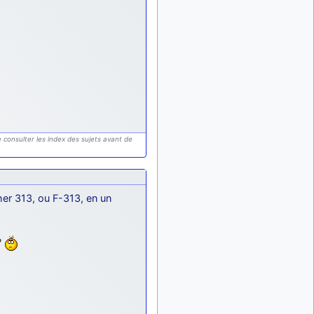
meeting de Lann Bihoué de
2026 ?
cachée dans les pins
il y a
: Coucou et
6 mois, 3 semaines
excellente année 2026 à
tous et au site!
jericho
: Bonne
il y a 7 mois
année et tous mes meilleurs
voeux à tous pour 2026 !
 consulter les index des sujets avant de
little boy
il y a 7 mois,
: je vous souhaite
1 semaine
un bon réveillon pour cette
nouvelle année!
her 313, ou F-313, en un
jericho
:
il y a 7 mois, 1 semaine
Merci D9pouces, à mon tour
de souhaiter un Joyeux
Noël et de bonnes fêtes de
?
fin d'année.
d9pouces
il y a 7 mois,
: Joyeux Noël à
1 semaine
tous !