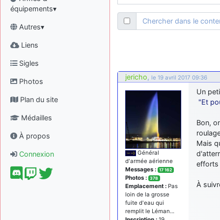
équipements▾
Chercher dans le cont
Autres▾
Liens
Sigles
jericho
,
le 19 avril 2017 09:36
Photos
Un peti
Plan du site
"Et pou
Médailles
Bon, on
roulage
À propos
Mais qu
d'atter
Général
Connexion
d'armée aérienne
efforts
Messages :
17 162
Photos :
378
À suivr
Emplacement :
Pas
loin de la grosse
fuite d'eau qui
remplit le Léman...
Inscription :
19