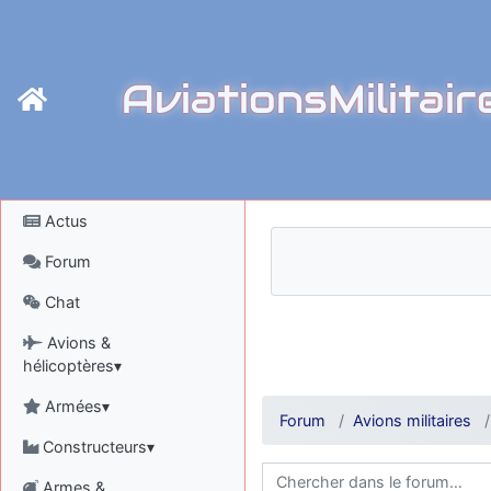
AviationsMilitair
Actus
Forum
Chat
Avions &
hélicoptères▾
Armées▾
Forum
Avions militaires
Constructeurs▾
Armes &