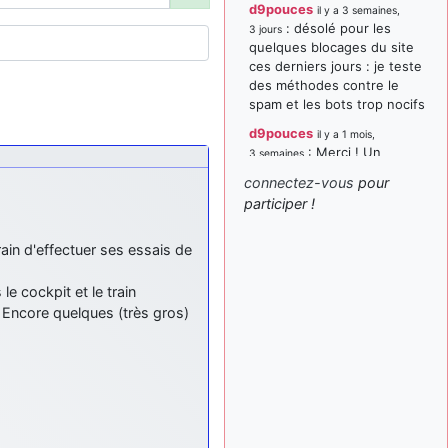
d9pouces
il y a 3 semaines,
: désolé pour les
3 jours
quelques blocages du site
ces derniers jours : je teste
des méthodes contre le
spam et les bots trop nocifs
d9pouces
il y a 1 mois,
: Merci ! Un
3 semaines
souvenir de la Ferté-Alais !
connectez-vous
pour
paxwax
:
participer !
il y a 1 mois, 3 semaines
Super, la nouvelle bannière
d9pouces
ain d'effectuer ses essais de
il y a 2 mois,
: je suis un
1 semaine
avion@,._,+ > lesquels ? je
le cockpit et le train
ne suis pas sûr de
 Encore quelques (très gros)
comprendre
d9pouces
il y a 2 mois,
: ouakamois > si tu
1 semaine
parles du sujet sur l'Armée
de l'Air, bien sûr que oui !
je suis un avion@,._,+
il y a