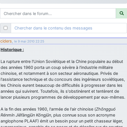
d9pouces
: ouakamois > si tu parles du sujet sur l'Armée de l'Air,
bien sûr que oui !
je suis un avion@,._,+
: Bonjour je viens d'arriver il y a quelques
moi et quelques avions n'ont pas les mêmes noms qu'aujourd'hui
Chercher dans le contenu des messages
ouakamois
: Bonjourà toutes et à tous.en espérantque ces
quelques images du Pays Basque vous auront plu ; Agur…
ciders
,
le 9 mai 2010 22:25
d9pouces
: Je me rattraperai à la Ferté samedi
Historique :
d9pouces
: Malheureusement non
un peu trop loin pour moi !
La rupture entre l'Union Soviétique et la Chine populaire au début
fox_50
: Bonjour, certains parmis vous étaient-ils présent au
des années 1960 porta un coup sévère à l'industrie militaire
meeting de Lann Bihoué de 2026 ?
chinoise, et notamment à son secteur aéronautique. Privés de
cachée dans les pins
: Coucou et excellente année 2026 à tous et
l'assistance technique et du concours des ingénieurs soviétiques,
au site!
les Chinois eurent beaucoup de difficultés à progresser dans les
années qui suivirent. Toutefois, ils s'obstinèrent et tentèrent de
jericho
: Bonne année et tous mes meilleurs voeux à tous pour
lancer plusieurs programmes de développement par eux-mêmes.
2026 !
little boy
: je vous souhaite un bon réveillon pour cette nouvelle
A la fin des années 1960, l'armée de l'air chinoise (
Zhōngguó
année!
Rénmín Jiěfàngjūn Kōngjūn
, plus connue sous son acronyme
jericho
anglophone PLAAF) émit un besoin pour un petit chasseur léger,
: Merci D9pouces, à mon tour de souhaiter un Joyeux Noël
et de bonnes fêtes de fin d'année.
supersonique, capable de se poser et de décoller sur de courtes