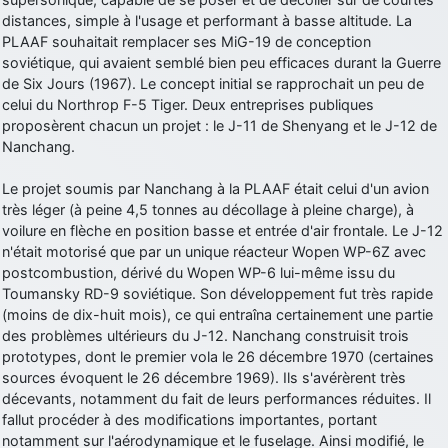
distances, simple à l'usage et performant à basse altitude. La
d9pouces
: Joyeux Noël à tous !
PLAAF souhaitait remplacer ses MiG-19 de conception
d9pouces
: mais tu peux tenter l'un des rares lycées militaires
soviétique, qui avaient semblé bien peu efficaces durant la Guerre
comme le Prytanée dans la Sarthe, ça ne peut pas faire de mal !
de Six Jours (1967). Le concept initial se rapprochait un peu de
celui du Northrop F-5 Tiger. Deux entreprises publiques
d9pouces
: C'est plutôt après le lycée, voire après une prépa
proposèrent chacun un projet : le J-11 de Shenyang et le J-12 de
scientifique, tu as donc encore un peu de temps devant toi
Nanchang.
yaellerigolow
: bonjour a tous je suis un élève de première
passionnée par l'aviation militaire , pourrais je savoir que faire après
Le projet soumis par Nanchang à la PLAAF était celui d'un avion
le lycée pour s'orienter et pouvoir devenir officier de l'armée de l'air?
très léger (à peine 4,5 tonnes au décollage à pleine charge), à
d9pouces
: lesquels, par exemple ?
voilure en flèche en position basse et entrée d'air frontale. Le J-12
n'était motorisé que par un unique réacteur Wopen WP-6Z avec
mahmoud
: bonsoir, très instructif ce site .mais nous aimerions avoir
postcombustion, dérivé du Wopen WP-6 lui-même issu du
les photo des anciens appareils de l'armée de l'air de la haute -volta
Toumansky RD-9 soviétique. Son développement fut très rapide
d9pouces
: Ça me casse quand même bien les pieds, j’avoue
(moins de dix-huit mois), ce qui entraîna certainement une partie
des problèmes ultérieurs du J-12. Nanchang construisit trois
jericho
: Pour moi tout est à nouveau OK dirait-on… Merci à toi.
prototypes, dont le premier vola le 26 décembre 1970 (certaines
d9pouces
: En espérant n’avoir coupé les accessoires de personne
sources évoquent le 26 décembre 1969). Ils s'avérèrent très
au passage !
décevants, notamment du fait de leurs performances réduites. Il
fallut procéder à des modifications importantes, portant
d9pouces
: j'ai trouvé un palliatif un peu violent, mais ça devrait aller
notamment sur l'aérodynamique et le fuselage. Ainsi modifié, le
un peu mieux