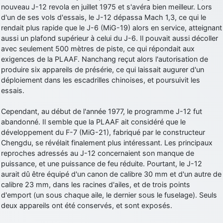
nouveau J-12 revola en juillet 1975 et s'avéra bien meilleur. Lors
d9pouces
: cette fois, c'est le Brésil et Singapour qui mettent le site
d'un de ses vols d'essais, le J-12 dépassa Mach 1,3, ce qui le
par terre
rendait plus rapide que le J-6 (MiG-19) alors en service, atteignant
jericho
: Ah ben je peux te confirmer que j'étais resté dans le filtre…
aussi un plafond supérieur à celui du J-6. Il pouvait aussi décoller
avec seulement 500 mètres de piste, ce qui répondait aux
exigences de la PLAAF. Nanchang reçut alors l'autorisation de
d9pouces
: Désolé ! Mon filtrage a été un peu trop violent
produire six appareils de présérie, ce qui laissait augurer d'un
manifestement
déploiement dans les escadrilles chinoises, et poursuivit les
tout voir
essais.
Cependant, au début de l'année 1977, le programme J-12 fut
abandonné. Il semble que la PLAAF ait considéré que le
développement du F-7 (MiG-21), fabriqué par le constructeur
Chengdu, se révélait finalement plus intéressant. Les principaux
reproches adressés au J-12 concernaient son manque de
puissance, et une puissance de feu réduite. Pourtant, le J-12
aurait dû être équipé d'un canon de calibre 30 mm et d'un autre de
calibre 23 mm, dans les racines d'ailes, et de trois points
d'emport (un sous chaque aile, le dernier sous le fuselage). Seuls
deux appareils ont été conservés, et sont exposés.