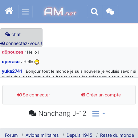
AM
.net
chat
connectez-vous !
d9pouces
: Hello !
operaso
: Hello
yuka2741
: Bonjour tout le monde je suis nouvelle je voulais savoir si
quelqu'un c'est vers qu'elle heure rentre les avions tout sa a la base
105 svp
d9pouces
: désolé pour les quelques blocages du site ces derniers
Se connecter
Créer un compte
jours : je teste des méthodes contre le spam et les bots trop nocifs
d9pouces
: Merci ! Un souvenir de la Ferté-Alais !
Nanchang J-12
paxwax
: Super, la nouvelle bannière
d9pouces
: je suis un avion@,._,+ > lesquels ? je ne suis pas sûr de
comprendre
Forum
Avions militaires
Depuis 1945
Reste du monde