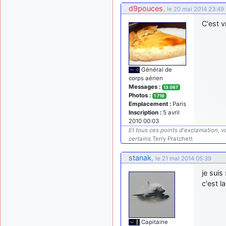
d9pouces
,
le 20 mai 2014 23:49
C'est v
Général de
corps aérien
Messages :
13 067
Photos :
1 719
Emplacement :
Paris
Inscription :
5 avril
2010 00:03
Et tous ces points d'exclamation, vo
certains.
Terry Pratchett
stanak
,
le 21 mai 2014 05:39
je suis
c'est la
Capitaine