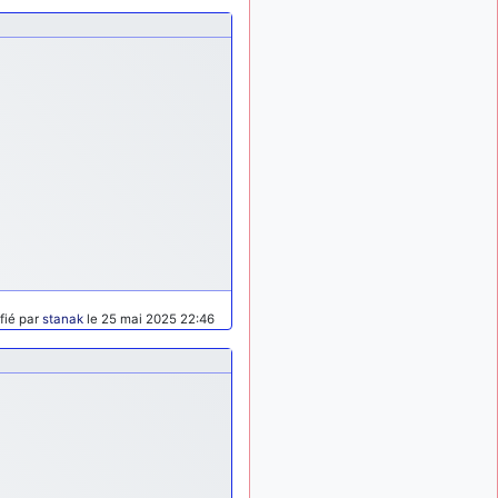
tu peux tenter l'un des
rares lycées militaires
comme le Prytanée dans la
Sarthe, ça ne peut pas faire
de mal !
d9pouces
: C'est
il y a 8 mois
plutôt après le lycée, voire
après une prépa
scientifique, tu as donc
encore un peu de temps
devant toi
yaellerigolow
il y a 8 mois,
: bonjour a tous je
1 semaine
suis un élève de première
fié par
stanak
le 25 mai 2025 22:46
passionnée par l'aviation
militaire , pourrais je savoir
que faire après le lycée
pour s'orienter et pouvoir
devenir officier de l'armée
de l'air?
d9pouces
il y a 8 mois,
: lesquels, par
4 semaines