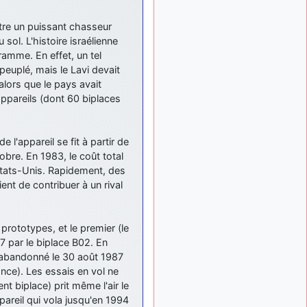
: Bonjour je
2 mois, 1 semaine
viens d'arriver il y a
être un puissant chasseur
quelques moi et quelques
ol. L'histoire israélienne
avions n'ont pas les mêmes
amme. En effet, un tel
noms qu'aujourd'hui
euplé, mais le Lavi devait
ouakamois
il y a 2 mois,
lors que le pays avait
: Bonjourà toutes
2 semaines
appareils (dont 60 biplaces
et à tous.en espérantque
ces quelques images du
Pays Basque vous auront
l'appareil se fit à partir de
plu ; Agur…
obre. En 1983, le coût total
d9pouces
il y a 2 mois,
États-Unis. Rapidement, des
: Je me rattraperai
2 semaines
ient de contribuer à un rival
à la Ferté samedi
d9pouces
il y a 2 mois,
:
2 semaines
prototypes, et le premier (le
Malheureusement non
un
7 par le biplace B02. En
peu trop loin pour moi !
t abandonné le 30 août 1987
fox_50
:
il y a 2 mois, 2 semaines
ance). Les essais en vol ne
Bonjour, certains parmis
t biplace) prit même l'air le
vous étaient-ils présent au
pareil qui vola jusqu'en 1994