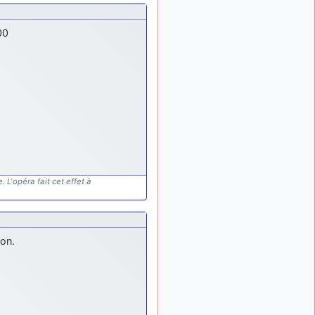
ça devrait aller un peu
mieux
00
d9pouces
il y a 10 mois,
: cette fois, c'est le
1 semaine
Brésil et Singapour qui
mettent le site par terre
jericho
:
il y a 11 mois, 2 semaines
Ah ben je peux te confirmer
que j'étais resté dans le
filtre…
d9pouces
il y a 11 mois,
: Désolé ! Mon
2 semaines
 L'opéra fait cet effet à
filtrage a été un peu trop
violent manifestement
tout voir
ion.