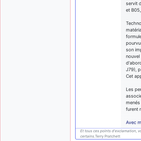
servit 
et B05,
Techno
matéri
formule
pourvu
son imp
nouvel
d'abor
J79), 
Cet app
Les per
associ
menés p
furent 
Avec m
Et tous ces points d'exclamation, vo
certains.
Terry Pratchett