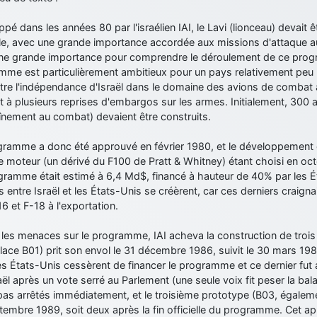
pé dans les années 80 par l'israélien IAI, le Lavi (lionceau) devait 
le, avec une grande importance accordée aux missions d'attaque au s
une grande importance pour comprendre le déroulement de ce progr
me est particulièrement ambitieux pour un pays relativement peu p
re l'indépendance d'Israël dans le domaine des avions de combat a
t à plusieurs reprises d'embargos sur les armes. Initialement, 300 
înement au combat) devaient être construits.
ramme a donc été approuvé en février 1980, et le développement de 
e moteur (un dérivé du F100 de Pratt & Whitney) étant choisi en oct
gramme était estimé à 6,4 Md$, financé à hauteur de 40% par les 
ns entre Israël et les États-Unis se créèrent, car ces derniers craigna
6 et F-18 à l'exportation.
les menaces sur le programme, IAI acheva la construction de trois 
ce B01) prit son envol le 31 décembre 1986, suivit le 30 mars 198
es États-Unis cessèrent de financer le programme et ce dernier fu
aël après un vote serré au Parlement (une seule voix fit peser la bal
pas arrêtés immédiatement, et le troisième prototype (B03, égalemen
embre 1989, soit deux après la fin officielle du programme. Cet ap