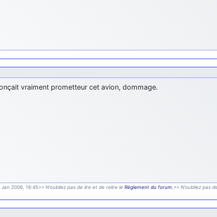
nnonçait vraiment prometteur cet avion, dommage.
9 Jan 2006, 16:45
>> N'oubliez pas de lire et de relire le
Règlement du forum.
>> N'oubliez pas de