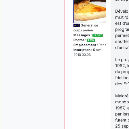
Dévelop
multirô
est d'
Général de
program
corps aérien
permett
Messages :
13 067
Photos :
1 719
souffer
Emplacement :
Paris
d'entra
Inscription :
5 avril
2010 00:03
Le prog
1982, l
du pro
frictio
des F-1
Malgré 
monopla
1987, l
par Isr
furent 
25 sept