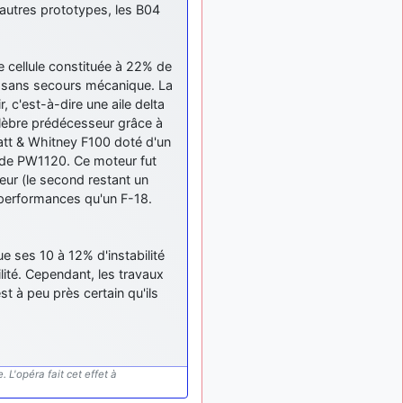
meeting de Lann Bihoué de
 autres prototypes, les B04
2026 ?
cachée dans les pins
il y a
: Coucou et
6 mois, 3 semaines
 cellule constituée à 22% de
excellente année 2026 à
 sans secours mécanique. La
tous et au site!
, c'est-à-dire une aile delta
jericho
: Bonne
élèbre prédécesseur grâce à
il y a 7 mois
année et tous mes meilleurs
ratt & Whitney F100 doté d'un
voeux à tous pour 2026 !
 de PW1120. Ce moteur fut
ur (le second restant un
little boy
: je vous
il y a 7 mois
 performances qu'un F-18.
souhaite un bon réveillon
pour cette nouvelle année!
jericho
:
il y a 7 mois, 1 semaine
 ses 10 à 12% d'instabilité
Merci D9pouces, à mon tour
ité. Cependant, les travaux
de souhaiter un Joyeux
t à peu près certain qu'ils
Noël et de bonnes fêtes de
fin d'année.
d9pouces
il y a 7 mois,
: Joyeux Noël à
1 semaine
tous !
 L'opéra fait cet effet à
d9pouces
: mais
il y a 8 mois