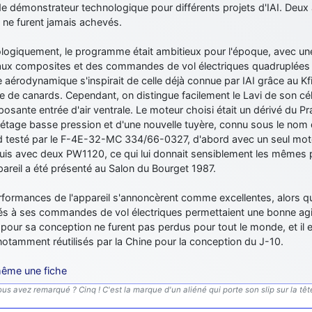
de démonstrateur technologique pour différents projets d'IAI. Deux
 ne furent jamais achevés.
logiquement, le programme était ambitieux pour l'époque, avec une
aux composites et des commandes de vol électriques quadruplées
 aérodynamique s'inspirait de celle déjà connue par IAI grâce au Kfir
e de canards. Cependant, on distingue facilement le Lavi de son c
osante entrée d'air ventrale. Le moteur choisi était un dérivé du P
 étage basse pression et d'une nouvelle tuyère, connu sous le nom
d testé par le F-4E-32-MC 334/66-0327, d'abord avec un seul mote
puis avec deux PW1120, ce qui lui donnait sensiblement les mêmes
areil a été présenté au Salon du Bourget 1987.
formances de l'appareil s'annoncèrent comme excellentes, alors que
és à ses commandes de vol électriques permettaient une bonne agil
our sa conception ne furent pas perdus pour tout le monde, et il es
notamment réutilisés par la Chine pour la conception du J-10.
ême une fiche
us avez remarqué ? Cinq ! C'est la marque d'un aliéné qui porte son slip sur la tête.