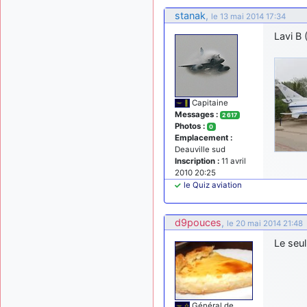
stanak
,
le 13 mai 2014 17:34
Lavi B 
Capitaine
Messages :
2 617
Photos :
0
Emplacement :
Deauville sud
Inscription :
11 avril
2010 20:25
le Quiz aviation
d9pouces
,
le 20 mai 2014 21:48
Le seul
Général de