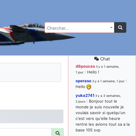
Chercher…
Chat
d9pouces
il y a 1 semaine,
: Hello !
1 jour
operaso
:
il y a 1 semaine, 1 jour
Hello
yuka2741
il y a 3 semaines,
: Bonjour tout le
2 jours
monde je suis nouvelle je
voulais savoir si quelqu'un
c'est vers qu'elle heure
rentre les avions tout sa a la
base 105 svp