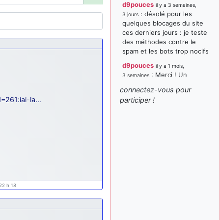
d9pouces
il y a 3 semaines,
: désolé pour les
3 jours
quelques blocages du site
ces derniers jours : je teste
des méthodes contre le
spam et les bots trop nocifs
d9pouces
il y a 1 mois,
: Merci ! Un
3 semaines
souvenir de la Ferté-Alais !
connectez-vous
pour
paxwax
:
=261:iai-la…
participer !
il y a 1 mois, 3 semaines
Super, la nouvelle bannière
d9pouces
il y a 2 mois,
: je suis un
1 semaine
avion@,._,+ > lesquels ? je
ne suis pas sûr de
comprendre
d9pouces
il y a 2 mois,
: ouakamois > si tu
1 semaine
22 h 18
parles du sujet sur l'Armée
de l'Air, bien sûr que oui !
je suis un avion@,._,+
il y a