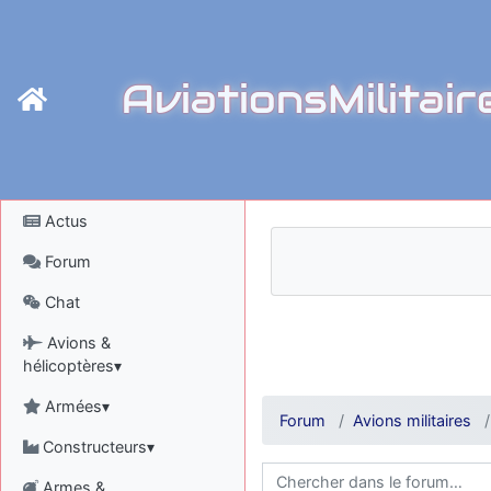
AviationsMilitair
Actus
Forum
Chat
Avions &
hélicoptères▾
Armées▾
Forum
Avions militaires
Constructeurs▾
Armes &