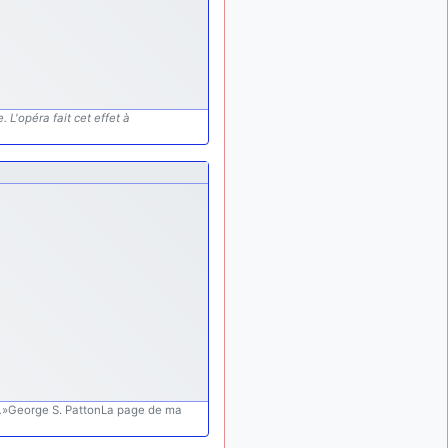
exemple ?
mahmoud
:
il y a 9 mois
bonsoir, très instructif ce
site .mais nous aimerions
avoir les photo des anciens
appareils de l'armée de l'air
 L'opéra fait cet effet à
de la haute -volta
d9pouces
: Ça
il y a 10 mois
me casse quand même bien
les pieds, j’avoue
jericho
:
il y a 10 mois, 1 semaine
Pour moi tout est à nouveau
OK dirait-on… Merci à toi.
d9pouces
il y a 10 mois,
: En espérant
1 semaine
n’avoir coupé les
accessoires de personne au
passage !
d9pouces
il y a 10 mois,
.
»George S. PattonLa page de ma
: j'ai trouvé un
1 semaine
palliatif un peu violent, mais