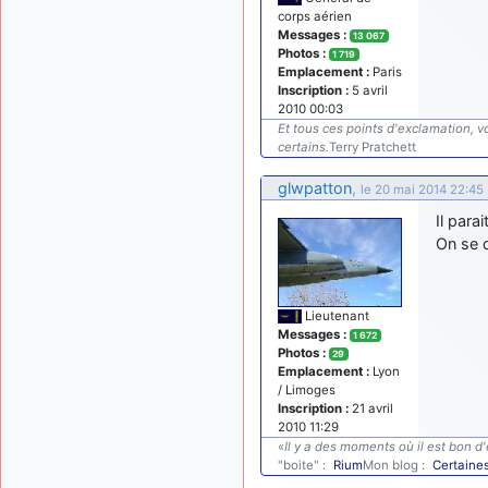
corps aérien
Messages :
13 067
Photos :
1 719
Emplacement :
Paris
Inscription :
5 avril
2010 00:03
Et tous ces points d'exclamation, vo
certains.
Terry Pratchett
glwpatton
,
le 20 mai 2014 22:45
Il para
On se 
Lieutenant
Messages :
1 672
Photos :
29
Emplacement :
Lyon
/ Limoges
Inscription :
21 avril
2010 11:29
«
Il y a des moments où il est bon d'
"boite" :
Rium
Mon blog :
Certaine