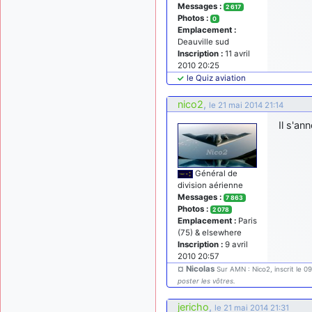
Messages :
2 617
Photos :
0
Emplacement :
Deauville sud
Inscription :
11 avril
2010 20:25
le Quiz aviation
nico2
,
le 21 mai 2014 21:14
Il s'a
Général de
division aérienne
Messages :
7 863
Photos :
2 078
Emplacement :
Paris
(75) & elsewhere
Inscription :
9 avril
2010 20:57
¤ Nicolas
Sur AMN : Nico2, inscrit le 0
poster les vôtres.
jericho
,
le 21 mai 2014 21:31