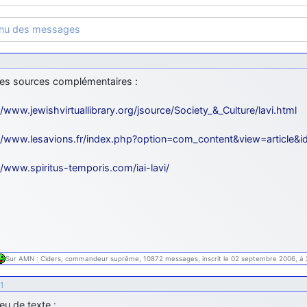
enu des messages
es sources complémentaires :
//www.jewishvirtuallibrary.org/jsource/Society_&_Culture/lavi.html
//www.lesavions.fr/index.php?option=com_content&view=article&id
//www.spiritus-temporis.com/iai-lavi/
Sur AMN : Ciders, commandeur suprême, 10872 messages, inscrit le 02 septembre 2006, à 
1
eu de texte :