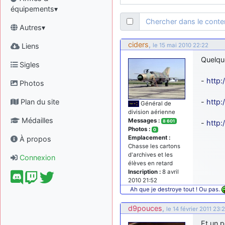
équipements▾
Chercher dans le cont
Autres▾
ciders
,
Liens
le 15 mai 2010 22:22
Quelqu
Sigles
-
http:
Photos
Plan du site
-
http:
Général de
division aérienne
Médailles
Messages :
8 601
-
http:
Photos :
0
Emplacement :
À propos
Chasse les cartons
d'archives et les
Connexion
élèves en retard
Inscription :
8 avril
2010 21:52
Ah que je destroye tout ! Ou pas.
d9pouces
,
le 14 février 2011 23:2
Et un p