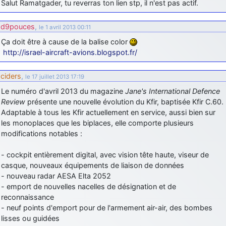
Salut Ramatgader, tu reverras ton lien stp, il n'est pas actif.
d9pouces
,
le 1 avril 2013 00:11
Ça doit être à cause de la balise color
http://israel-aircraft-avions.blogspot.fr/
ciders
,
le 17 juillet 2013 17:19
Le numéro d'avril 2013 du magazine
Jane's International Defence
Review
présente une nouvelle évolution du Kfir, baptisée Kfir C.60.
Adaptable à tous les Kfir actuellement en service, aussi bien sur
les monoplaces que les biplaces, elle comporte plusieurs
modifications notables :
- cockpit entièrement digital, avec vision tête haute, viseur de
casque, nouveaux équipements de liaison de données
- nouveau radar AESA Elta 2052
- emport de nouvelles nacelles de désignation et de
reconnaissance
- neuf points d'emport pour de l'armement air-air, des bombes
lisses ou guidées