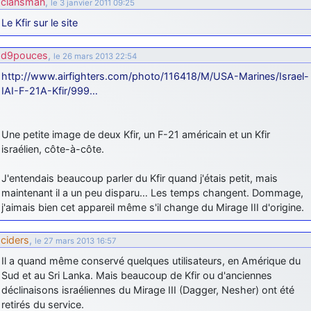
clansman
,
le 3 janvier 2011 09:25
Le Kfir sur le site
d9pouces
,
le 26 mars 2013 22:54
http://www.airfighters.com/photo/116418/M/USA-Marines/Israel-
IAI-F-21A-Kfir/999…
Une petite image de deux Kfir, un F-21 américain et un Kfir
israélien, côte-à-côte.
J'entendais beaucoup parler du Kfir quand j'étais petit, mais
maintenant il a un peu disparu… Les temps changent. Dommage,
j'aimais bien cet appareil même s'il change du Mirage III d'origine.
ciders
,
le 27 mars 2013 16:57
Il a quand même conservé quelques utilisateurs, en Amérique du
Sud et au Sri Lanka. Mais beaucoup de Kfir ou d'anciennes
déclinaisons israéliennes du Mirage III (Dagger, Nesher) ont été
retirés du service.