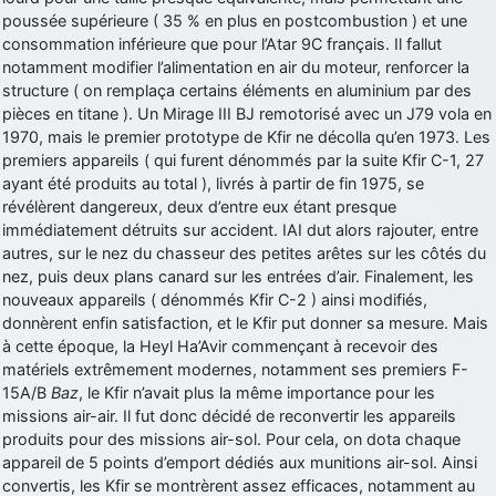
poussée supérieure ( 35 % en plus en postcombustion ) et une
d9pouces
: cette fois, c'est le Brésil et Singapour qui mettent le site
consommation inférieure que pour l’Atar 9C français. Il fallut
par terre
notamment modifier l’alimentation en air du moteur, renforcer la
jericho
: Ah ben je peux te confirmer que j'étais resté dans le filtre…
structure ( on remplaça certains éléments en aluminium par des
pièces en titane ). Un Mirage III BJ remotorisé avec un J79 vola en
d9pouces
1970, mais le premier prototype de Kfir ne décolla qu’en 1973. Les
: Désolé ! Mon filtrage a été un peu trop violent
manifestement
premiers appareils ( qui furent dénommés par la suite Kfir C-1, 27
ayant été produits au total ), livrés à partir de fin 1975, se
tout voir
révélèrent dangereux, deux d’entre eux étant presque
immédiatement détruits sur accident. IAI dut alors rajouter, entre
autres, sur le nez du chasseur des petites arêtes sur les côtés du
nez, puis deux plans canard sur les entrées d’air. Finalement, les
nouveaux appareils ( dénommés Kfir C-2 ) ainsi modifiés,
donnèrent enfin satisfaction, et le Kfir put donner sa mesure. Mais
à cette époque, la Heyl Ha’Avir commençant à recevoir des
matériels extrêmement modernes, notamment ses premiers F-
15A/B
Baz
, le Kfir n’avait plus la même importance pour les
missions air-air. Il fut donc décidé de reconvertir les appareils
produits pour des missions air-sol. Pour cela, on dota chaque
appareil de 5 points d’emport dédiés aux munitions air-sol. Ainsi
convertis, les Kfir se montrèrent assez efficaces, notamment au