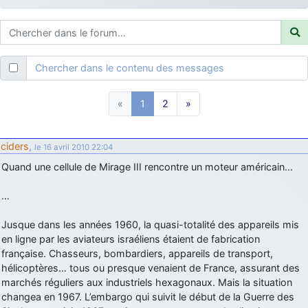
d9pouces
: ouakamois > si tu parles du sujet sur l'Armée de l'Air,
bien sûr que oui !
je suis un avion@,._,+
: Bonjour je viens d'arriver il y a quelques
moi et quelques avions n'ont pas les mêmes noms qu'aujourd'hui
Chercher dans le contenu des messages
ouakamois
: Bonjourà toutes et à tous.en espérantque ces
quelques images du Pays Basque vous auront plu ; Agur…
«
1
2
»
d9pouces
: Je me rattraperai à la Ferté samedi
d9pouces
: Malheureusement non
un peu trop loin pour moi !
ciders
,
le 16 avril 2010 22:04
fox_50
: Bonjour, certains parmis vous étaient-ils présent au
Quand une cellule de Mirage III rencontre un moteur américain…
meeting de Lann Bihoué de 2026 ?
cachée dans les pins
: Coucou et excellente année 2026 à tous et
…
au site!
jericho
Jusque dans les années 1960, la quasi-totalité des appareils mis
: Bonne année et tous mes meilleurs voeux à tous pour
2026 !
en ligne par les aviateurs israéliens étaient de fabrication
française. Chasseurs, bombardiers, appareils de transport,
little boy
: je vous souhaite un bon réveillon pour cette nouvelle
hélicoptères… tous ou presque venaient de France, assurant des
année!
marchés réguliers aux industriels hexagonaux. Mais la situation
jericho
: Merci D9pouces, à mon tour de souhaiter un Joyeux Noël
changea en 1967. L’embargo qui suivit le début de la Guerre des
et de bonnes fêtes de fin d'année.