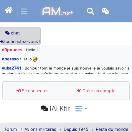
AM
.net
chat
connectez-vous !
d9pouces
: Hello !
operaso
: Hello
yuka2741
: Bonjour tout le monde je suis nouvelle je voulais savoir si
quelqu'un c'est vers qu'elle heure rentre les avions tout sa a la base
105 svp
d9pouces
: désolé pour les quelques blocages du site ces derniers
Se connecter
Créer un compte
jours : je teste des méthodes contre le spam et les bots trop nocifs
d9pouces
: Merci ! Un souvenir de la Ferté-Alais !
IAI Kfir
paxwax
: Super, la nouvelle bannière
d9pouces
: je suis un avion@,._,+ > lesquels ? je ne suis pas sûr de
comprendre
Forum
Avions militaires
Depuis 1945
Reste du monde