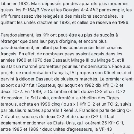
Liban en 1982. Mais dépassés par des appareils plus modernes
qu’eux, les F-16A/B
Netz
et les Douglas A-4
Ahit
par exemple, les
Kfir furent assez vite relegués à des missions secondaires. Ils
quittent les unités d’active en 1993, et celles de réserve en 1996.
Paradoxalement, les Kfir ont peut-être eu plus de succès à
l’étranger que dans leur pays d’origine, et encore plus
paradoxalement, en allant parfois concurrencer leurs cousins
français. En effet, de nombreux pays avaient acquis dans les
années 1960 et 1970 des Dassault Mirage III ou Mirage 5, et il
existait un marché prometteur pour leur modernisation. Face aux
projets de modernisation français, IAI proposa son Kfir et celui-ci
parvint à déloger Dassault de plusieurs marchés. Le premier client
export du Kfir fut l’Equateur, qui acquit en 1982 dix Kfir C-2 et
deux TC-2. En 1989, la Colombie obtint douze C-2 et un TC-2
d’occasion. Le Sri Lanka, confronté à la rébellion des Tigres
tamouls, acheta en 1996 cinq ( ou six ) Kfir C-2 et un TC-2, suivis
par plusieurs autres appareils ( René J. Francilion parle de cinq C-
7, d’autres sources de deux C-2 et de quatre C-7 ). Il faut
également mentionner les Etats-Unis, qui louèrent 25 Kfir C-1,
entre 1985 et 1989 : deux unités d’agresseurs, la VF-43