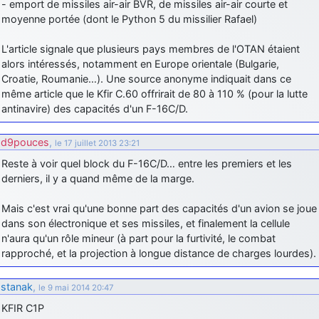
- emport de missiles air-air BVR, de missiles air-air courte et
moyenne portée (dont le Python 5 du missilier Rafael)
L'article signale que plusieurs pays membres de l'OTAN étaient
alors intéressés, notamment en Europe orientale (Bulgarie,
Croatie, Roumanie…). Une source anonyme indiquait dans ce
même article que le Kfir C.60 offrirait de 80 à 110 % (pour la lutte
antinavire) des capacités d'un F-16C/D.
d9pouces
,
le 17 juillet 2013 23:21
Reste à voir quel block du F-16C/D… entre les premiers et les
derniers, il y a quand même de la marge.
Mais c'est vrai qu'une bonne part des capacités d'un avion se joue
dans son électronique et ses missiles, et finalement la cellule
n'aura qu'un rôle mineur (à part pour la furtivité, le combat
rapproché, et la projection à longue distance de charges lourdes).
stanak
,
le 9 mai 2014 20:47
KFIR C1P