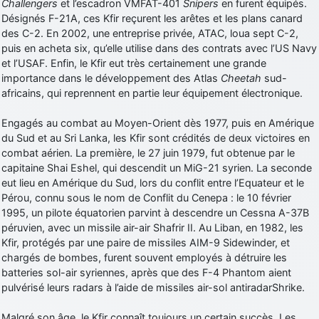
Challengers
et l’escadron VMFAT-401
Snipers
en furent équipés.
Désignés F-21A, ces Kfir reçurent les arêtes et les plans canard
des C-2. En 2002, une entreprise privée, ATAC, loua sept C-2,
puis en acheta six, qu’elle utilise dans des contrats avec l’US Navy
et l’USAF. Enfin, le Kfir eut très certainement une grande
importance dans le développement des Atlas
Cheetah
sud-
africains, qui reprennent en partie leur équipement électronique.
Engagés au combat au Moyen-Orient dès 1977, puis en Amérique
du Sud et au Sri Lanka, les Kfir sont crédités de deux victoires en
combat aérien. La première, le 27 juin 1979, fut obtenue par le
capitaine Shai Eshel, qui descendit un MiG-21 syrien. La seconde
eut lieu en Amérique du Sud, lors du conflit entre l’Equateur et le
Pérou, connu sous le nom de Conflit du Cenepa : le 10 février
1995, un pilote équatorien parvint à descendre un Cessna A-37B
péruvien, avec un missile air-air Shafrir II. Au Liban, en 1982, les
Kfir, protégés par une paire de missiles AIM-9 Sidewinder, et
chargés de bombes, furent souvent employés à détruire les
batteries sol-air syriennes, après que des F-4 Phantom aient
pulvérisé leurs radars à l’aide de missiles air-sol antiradarShrike.
Malgré son âge, le Kfir connaît toujours un certain succès. Les