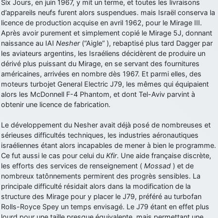
Six Jours, en juin 1967, y mit un terme, et toutes les livraisons
d’appareils neufs furent alors suspendues. mais Israël conserva la
d9pouces
: Joyeux Noël à tous !
licence de production acquise en avril 1962, pour le Mirage III.
d9pouces
: mais tu peux tenter l'un des rares lycées militaires
Après avoir purement et simplement copié le Mirage 5J, donnant
comme le Prytanée dans la Sarthe, ça ne peut pas faire de mal !
naissance au IAI
Nesher
(“Aigle” ), rebaptisé plus tard Dagger par
d9pouces
les aviateurs argentins, les Israéliens décidèrent de produire un
: C'est plutôt après le lycée, voire après une prépa
scientifique, tu as donc encore un peu de temps devant toi
dérivé plus puissant du Mirage, en se servant des fournitures
américaines, arrivées en nombre dès 1967. Et parmi elles, des
yaellerigolow
: bonjour a tous je suis un élève de première
moteurs turbojet General Electric J79, les mêmes qui équipaient
passionnée par l'aviation militaire , pourrais je savoir que faire après
alors les McDonnell F-4 Phantom, et dont Tel-Aviv parvint à
le lycée pour s'orienter et pouvoir devenir officier de l'armée de l'air?
obtenir une licence de fabrication.
d9pouces
: lesquels, par exemple ?
Le développement du Nesher avait déjà posé de nombreuses et
mahmoud
: bonsoir, très instructif ce site .mais nous aimerions avoir
sérieuses difficultés techniques, les industries aéronautiques
les photo des anciens appareils de l'armée de l'air de la haute -volta
israéliennes étant alors incapables de mener à bien le programme.
d9pouces
: Ça me casse quand même bien les pieds, j’avoue
Ce fut aussi le cas pour celui du
Kfir
. Une aide française discrète,
jericho
les efforts des services de renseignement (
Mossad
) et de
: Pour moi tout est à nouveau OK dirait-on… Merci à toi.
nombreux tatônnements permirent des progrès sensibles. La
d9pouces
: En espérant n’avoir coupé les accessoires de personne
principale difficulté résidait alors dans la modification de la
au passage !
structure des Mirage pour y placer le J79, préféré au turbofan
d9pouces
: j'ai trouvé un palliatif un peu violent, mais ça devrait aller
Rolls-Royce Spey un temps envisagé. Le J79 étant en effet plus
un peu mieux
lourd pour une taille presque équivalente, mais permettant une