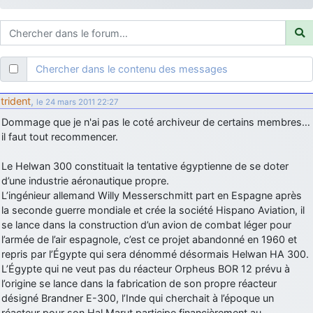
d9pouces
: ouakamois > si tu parles du sujet sur l'Armée de l'Air,
bien sûr que oui !
je suis un avion@,._,+
: Bonjour je viens d'arriver il y a quelques
moi et quelques avions n'ont pas les mêmes noms qu'aujourd'hui
Chercher dans le contenu des messages
ouakamois
: Bonjourà toutes et à tous.en espérantque ces
quelques images du Pays Basque vous auront plu ; Agur…
trident
,
le 24 mars 2011 22:27
d9pouces
: Je me rattraperai à la Ferté samedi
Dommage que je n'ai pas le coté archiveur de certains membres…
d9pouces
il faut tout recommencer.
: Malheureusement non
un peu trop loin pour moi !
fox_50
: Bonjour, certains parmis vous étaient-ils présent au
Le Helwan 300 constituait la tentative égyptienne de se doter
meeting de Lann Bihoué de 2026 ?
d’une industrie aéronautique propre.
cachée dans les pins
: Coucou et excellente année 2026 à tous et
L’ingénieur allemand Willy Messerschmitt part en Espagne après
au site!
la seconde guerre mondiale et crée la société Hispano Aviation, il
se lance dans la construction d’un avion de combat léger pour
jericho
: Bonne année et tous mes meilleurs voeux à tous pour
l’armée de l’air espagnole, c’est ce projet abandonné en 1960 et
2026 !
repris par l’Égypte qui sera dénommé désormais Helwan HA 300.
little boy
: je vous souhaite un bon réveillon pour cette nouvelle
L’Égypte qui ne veut pas du réacteur Orpheus BOR 12 prévu à
année!
l’origine se lance dans la fabrication de son propre réacteur
jericho
désigné Brandner E-300, l’Inde qui cherchait à l’époque un
: Merci D9pouces, à mon tour de souhaiter un Joyeux Noël
et de bonnes fêtes de fin d'année.
réacteur pour son Hal Marut participe financièrement au