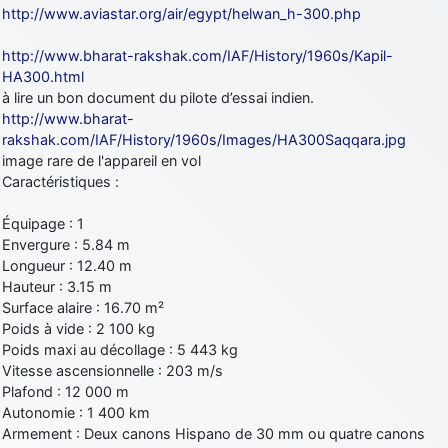
http://www.aviastar.org/air/egypt/helwan_h-300.php
d9pouces
: cette fois, c'est le Brésil et Singapour qui mettent le site
par terre
http://www.bharat-rakshak.com/IAF/History/1960s/Kapil-
jericho
: Ah ben je peux te confirmer que j'étais resté dans le filtre…
HA300.html
à lire un bon document du pilote d’essai indien.
http://www.bharat-
d9pouces
: Désolé ! Mon filtrage a été un peu trop violent
rakshak.com/IAF/History/1960s/Images/HA300Saqqara.jpg
manifestement
image rare de l'appareil en vol
tout voir
Caractéristiques :
Équipage : 1
Envergure : 5.84 m
Longueur : 12.40 m
Hauteur : 3.15 m
Surface alaire : 16.70 m²
Poids à vide : 2 100 kg
Poids maxi au décollage : 5 443 kg
Vitesse ascensionnelle : 203 m/s
Plafond : 12 000 m
Autonomie : 1 400 km
Armement : Deux canons Hispano de 30 mm ou quatre canons