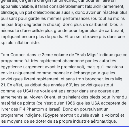
générale, ce genre d'engin fut un échec, car pour en faire un
appareils valable, il fallait considérablement l'alourdir (armement,
blindage, un poil d'électronique aussi), donc avoir un réacteur plus
puissant pour garde les mêmes performances (ou tout au moins
ne pas trop dégrader la chose), donc plus de carburant. D'où la
nécessité d'une cellule plus grande pour loger plus de carburant,
impliquant encore plus de poids. Et on se retrouve pris dans une
spirale inflationniste.
Tom Cooper, dans le 2eme volume de "Arab Migs" indique que ce
programme fut très rapidement abandonné par les autorités
égyptienne (largement avant le premier vol), mais qu'il maintenu
en vie uniquement comme monnaie d'échange pour que les
soviétiques livrent rapidement, et sans trop broncher, leurs Mig
21. En effet, au début des années 60', les soviétiques (tout
comme les USA) ne voulaient aps entrer dans une course aux
armements au Moyen Orient, et trainaient des pieds pour livrer du
matériel de pointe (ce n'est qu'en 1966 que les USA acceptent de
livrer des F 4 Phantom à Israel). Donc en poursuivant un
programme indigène, l'Egypte montrait qu'elle avait la volonté et
les moyens de se doter de sa propre industrie aéronautique.