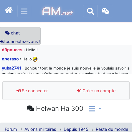
AM
.net
chat
connectez-vous !
d9pouces
: Hello !
operaso
: Hello
yuka2741
: Bonjour tout le monde je suis nouvelle je voulais savoir si
quelqu'un c'est vers qu'elle heure rentre les avions tout sa a la base
105 svp
d9pouces
: désolé pour les quelques blocages du site ces derniers
Se connecter
Créer un compte
jours : je teste des méthodes contre le spam et les bots trop nocifs
d9pouces
: Merci ! Un souvenir de la Ferté-Alais !
Helwan Ha 300
paxwax
: Super, la nouvelle bannière
d9pouces
: je suis un avion@,._,+ > lesquels ? je ne suis pas sûr de
comprendre
Forum
Avions militaires
Depuis 1945
Reste du monde