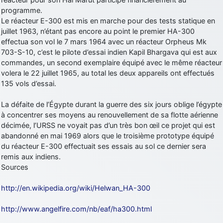
programme.
d9pouces
: Joyeux Noël à tous !
Le réacteur E-300 est mis en marche pour des tests statique en
d9pouces
: mais tu peux tenter l'un des rares lycées militaires
juillet 1963, n’étant pas encore au point le premier HA-300
comme le Prytanée dans la Sarthe, ça ne peut pas faire de mal !
effectua son vol le 7 mars 1964 avec un réacteur Orpheus Mk
703-S-10, c’est le pilote d’essai indien Kapil Bhargava qui est aux
d9pouces
: C'est plutôt après le lycée, voire après une prépa
commandes, un second exemplaire équipé avec le même réacteur
scientifique, tu as donc encore un peu de temps devant toi
volera le 22 juillet 1965, au total les deux appareils ont effectués
yaellerigolow
: bonjour a tous je suis un élève de première
135 vols d’essai.
passionnée par l'aviation militaire , pourrais je savoir que faire après
le lycée pour s'orienter et pouvoir devenir officier de l'armée de l'air?
La défaite de l’Égypte durant la guerre des six jours oblige l’égypte
d9pouces
: lesquels, par exemple ?
à concentrer ses moyens au renouvellement de sa flotte aérienne
décimée, l’URSS ne voyait pas d’un très bon œil ce projet qui est
mahmoud
: bonsoir, très instructif ce site .mais nous aimerions avoir
abandonné en mai 1969 alors que le troisième prototype équipé
les photo des anciens appareils de l'armée de l'air de la haute -volta
du réacteur E-300 effectuait ses essais au sol ce dernier sera
d9pouces
: Ça me casse quand même bien les pieds, j’avoue
remis aux indiens.
Sources
jericho
: Pour moi tout est à nouveau OK dirait-on… Merci à toi.
d9pouces
: En espérant n’avoir coupé les accessoires de personne
http://en.wikipedia.org/wiki/Helwan_HA-300
au passage !
http://www.angelfire.com/nb/eaf/ha300.html
d9pouces
: j'ai trouvé un palliatif un peu violent, mais ça devrait aller
un peu mieux