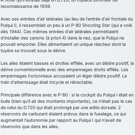
reconnaissance de 1939.
d9pouces
: Joyeux Noël à tous !
d9pouces
: mais tu peux tenter l'un des rares lycées militaires
Avec ses entrées d'air latérales (au lieu de l'entrée d'air frontale du
comme le Prytanée dans la Sarthe, ça ne peut pas faire de mal !
Pulqui I), il ressemblait un peu à un P-80 Shooting Star (qui a volé
dès 1944). Ces mêmes entrées d'air latérales permettaient
d9pouces
: C'est plutôt après le lycée, voire après une prépa
d'installer des canons (à priori 4) dans le nez, que le Pulqui ne
scientifique, tu as donc encore un peu de temps devant toi
pouvait emporter. Elles alimentaient un unique réacteur dont la
yaellerigolow
: bonjour a tous je suis un élève de première
tuyère se trouvait sous la dérive.
passionnée par l'aviation militaire , pourrais je savoir que faire après
le lycée pour s'orienter et pouvoir devenir officier de l'armée de l'air?
Les ailes étaient basses et droites effilée, avec un dièdre positif, la
d9pouces
: lesquels, par exemple ?
dérive conventionnelle avec des empennages droits effilés. Les
empennages horizontaux accusaient un léger dièdre positif. Le
mahmoud
: bonsoir, très instructif ce site .mais nous aimerions avoir
train d'atterrissage était tricycle et rétractable.
les photo des anciens appareils de l'armée de l'air de la haute -volta
d9pouces
: Ça me casse quand même bien les pieds, j’avoue
Principale différence avec le P-80 : si le cockpit du Pulqui I était en
bulle (bien qu'il ait des montants importants), ce n'était pas le cas
jericho
: Pour moi tout est à nouveau OK dirait-on… Merci à toi.
de celui du D.720 qui était prolongé par une arête dorsale. 2
d9pouces
: En espérant n’avoir coupé les accessoires de personne
réservoirs de carburant étaient prévus dans le fuselage, ce qui
au passage !
augmentait l'autonomie par rapport au Pulqui I qui n'avait de
réservoirs que dans les ailes.
d9pouces
: j'ai trouvé un palliatif un peu violent, mais ça devrait aller
un peu mieux