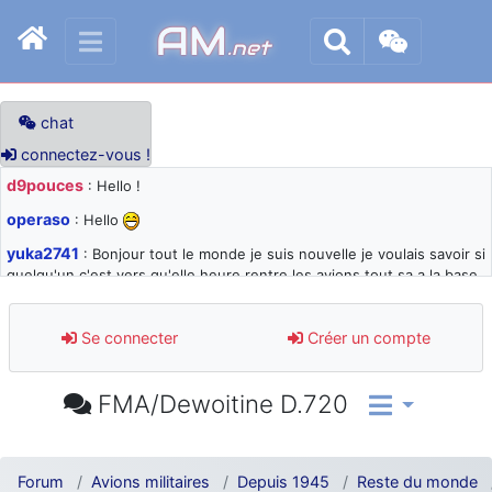
AM
.net
chat
connectez-vous !
d9pouces
: Hello !
operaso
: Hello
yuka2741
: Bonjour tout le monde je suis nouvelle je voulais savoir si
quelqu'un c'est vers qu'elle heure rentre les avions tout sa a la base
105 svp
d9pouces
: désolé pour les quelques blocages du site ces derniers
Se connecter
Créer un compte
jours : je teste des méthodes contre le spam et les bots trop nocifs
d9pouces
: Merci ! Un souvenir de la Ferté-Alais !
FMA/Dewoitine D.720
paxwax
: Super, la nouvelle bannière
d9pouces
: je suis un avion@,._,+ > lesquels ? je ne suis pas sûr de
comprendre
Forum
Avions militaires
Depuis 1945
Reste du monde