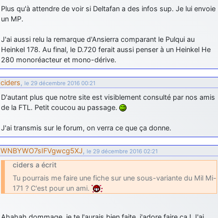
Plus qu'à attendre de voir si Deltafan a des infos sup. Je lui envoie
un MP.
J'ai aussi relu la remarque d'Ansierra comparant le Pulqui au
Heinkel 178. Au final, le D.720 ferait aussi penser à un Heinkel He
280 monoréacteur et mono-dérive.
ciders
,
le 29 décembre 2016 00:21
D'autant plus que notre site est visiblement consulté par nos amis
de la FTL. Petit coucou au passage.
J'ai transmis sur le forum, on verra ce que ça donne.
WNBYWO7sIFVgwcg5XJ
,
le 29 décembre 2016 02:21
ciders a écrit
Tu pourrais me faire une fiche sur une sous-variante du Mil Mi-
171 ? C'est pour un ami.
Ahahah dommage, je te l'aurais bien faite, j'adore faire ça ! J'ai