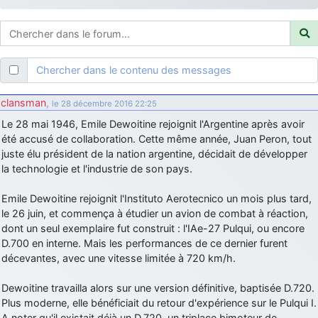
d9pouces
: ouakamois > si tu parles du sujet sur l'Armée de l'Air,
bien sûr que oui !
je suis un avion@,._,+
: Bonjour je viens d'arriver il y a quelques
moi et quelques avions n'ont pas les mêmes noms qu'aujourd'hui
Chercher dans le contenu des messages
ouakamois
: Bonjourà toutes et à tous.en espérantque ces
quelques images du Pays Basque vous auront plu ; Agur…
clansman
,
le 28 décembre 2016 22:25
d9pouces
: Je me rattraperai à la Ferté samedi
Le 28 mai 1946, Emile Dewoitine rejoignit l'Argentine après avoir
d9pouces
été accusé de collaboration. Cette même année, Juan Peron, tout
: Malheureusement non
un peu trop loin pour moi !
juste élu président de la nation argentine, décidait de développer
fox_50
: Bonjour, certains parmis vous étaient-ils présent au
la technologie et l'industrie de son pays.
meeting de Lann Bihoué de 2026 ?
cachée dans les pins
: Coucou et excellente année 2026 à tous et
Emile Dewoitine rejoignit l'Instituto Aerotecnico un mois plus tard,
au site!
le 26 juin, et commença à étudier un avion de combat à réaction,
dont un seul exemplaire fut construit : l'IAe-27 Pulqui, ou encore
jericho
: Bonne année et tous mes meilleurs voeux à tous pour
D.700 en interne. Mais les performances de ce dernier furent
2026 !
décevantes, avec une vitesse limitée à 720 km/h.
little boy
: je vous souhaite un bon réveillon pour cette nouvelle
année!
Dewoitine travailla alors sur une version définitive, baptisée D.720.
jericho
Plus moderne, elle bénéficiait du retour d'expérience sur le Pulqui I.
: Merci D9pouces, à mon tour de souhaiter un Joyeux Noël
et de bonnes fêtes de fin d'année.
A noter qu'il existait déjà un D.720, un triplace bimoteur de