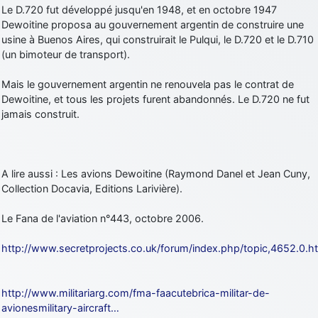
Le D.720 fut développé jusqu'en 1948, et en octobre 1947
d9pouces
: cette fois, c'est le Brésil et Singapour qui mettent le site
Dewoitine proposa au gouvernement argentin de construire une
par terre
usine à Buenos Aires, qui construirait le Pulqui, le D.720 et le D.710
jericho
: Ah ben je peux te confirmer que j'étais resté dans le filtre…
(un bimoteur de transport).
Mais le gouvernement argentin ne renouvela pas le contrat de
d9pouces
: Désolé ! Mon filtrage a été un peu trop violent
Dewoitine, et tous les projets furent abandonnés. Le D.720 ne fut
manifestement
jamais construit.
tout voir
A lire aussi : Les avions Dewoitine (Raymond Danel et Jean Cuny,
Collection Docavia, Editions Larivière).
Le Fana de l'aviation n°443, octobre 2006.
http://www.secretprojects.co.uk/forum/index.php/topic,4652.0.h
http://www.militariarg.com/fma-faacutebrica-militar-de-
avionesmilitary-aircraft…