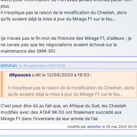
plus.
d9pouces
: cette fois, c'est le Brésil et Singapour qui mettent le site
Il n'explique pas la raison de la modification du Cheetah, alors
par terre
qu'ils avaient déjà la mise à jour du Mirage F1 sur le feu…
jericho
: Ah ben je peux te confirmer que j'étais resté dans le filtre…
d9pouces
: Désolé ! Mon filtrage a été un peu trop violent
(je n'avais pas le fin mot de l'histoire des Mirage F1, d'ailleurs ; je
manifestement
ne savais pas que les négociations avaient échoué sur la
maintenance des SMR-95)
tout voir
deltafan
,
le 19 septembre 2020 13:29
d9pouces
a dit le 12/09/2020 à 19:53 :
Il n'explique pas la raison de la modification du Cheetah, alors
qu'ils avaient déjà la mise à jour du Mirage F1 sur le feu…
C'est peut-être dû au fait que, en Afrique du Sud, les Cheetah
modifiés avec des ATAR 9K-50 ont finalement succédé aux
Mirage F1 dans l'inventaire de leur armée de l'air.
modifié par
deltafan
le 26 mai 2025 00:13