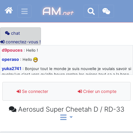
AM
.net
chat
connectez-vous !
d9pouces
: Hello !
operaso
: Hello
yuka2741
: Bonjour tout le monde je suis nouvelle je voulais savoir si
quelqu'un c'est vers qu'elle heure rentre les avions tout sa a la base
105 svp
d9pouces
: désolé pour les quelques blocages du site ces derniers
Se connecter
Créer un compte
jours : je teste des méthodes contre le spam et les bots trop nocifs
d9pouces
: Merci ! Un souvenir de la Ferté-Alais !
Aerosud Super Cheetah D / RD-33
paxwax
: Super, la nouvelle bannière
d9pouces
: je suis un avion@,._,+ > lesquels ? je ne suis pas sûr de
comprendre