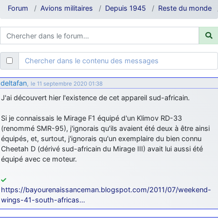
d9pouces
: ouakamois > si tu parles du sujet sur l'Armée de l'Air,
Forum
Avions militaires
Depuis 1945
Reste du monde
bien sûr que oui !
je suis un avion@,._,+
: Bonjour je viens d'arriver il y a quelques
moi et quelques avions n'ont pas les mêmes noms qu'aujourd'hui
ouakamois
: Bonjourà toutes et à tous.en espérantque ces
Chercher dans le contenu des messages
quelques images du Pays Basque vous auront plu ; Agur…
d9pouces
: Je me rattraperai à la Ferté samedi
deltafan
,
le 11 septembre 2020 01:38
d9pouces
: Malheureusement non
un peu trop loin pour moi !
J'ai découvert hier l'existence de cet appareil sud-africain.
fox_50
: Bonjour, certains parmis vous étaient-ils présent au
Si je connaissais le Mirage F1 équipé d'un Klimov RD-33
meeting de Lann Bihoué de 2026 ?
(renommé SMR-95), j'ignorais qu'ils avaient été deux à être ainsi
cachée dans les pins
: Coucou et excellente année 2026 à tous et
équipés, et, surtout, j'ignorais qu'un exemplaire du bien connu
au site!
Cheetah D (dérivé sud-africain du Mirage III) avait lui aussi été
jericho
équipé avec ce moteur.
: Bonne année et tous mes meilleurs voeux à tous pour
2026 !
little boy
: je vous souhaite un bon réveillon pour cette nouvelle
https://bayourenaissanceman.blogspot.com/2011/07/weekend-
année!
wings-41-south-africas…
jericho
: Merci D9pouces, à mon tour de souhaiter un Joyeux Noël
et de bonnes fêtes de fin d'année.