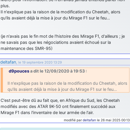
plus.
d9pouces
: cette fois, c'est le Brésil et Singapour qui mettent le site
Il n'explique pas la raison de la modification du Cheetah, alors
par terre
qu'ils avaient déjà la mise à jour du Mirage F1 sur le feu…
jericho
: Ah ben je peux te confirmer que j'étais resté dans le filtre…
d9pouces
: Désolé ! Mon filtrage a été un peu trop violent
(je n'avais pas le fin mot de l'histoire des Mirage F1, d'ailleurs ; je
manifestement
ne savais pas que les négociations avaient échoué sur la
maintenance des SMR-95)
tout voir
deltafan
,
le 19 septembre 2020 13:29
d9pouces
a dit le 12/09/2020 à 19:53 :
Il n'explique pas la raison de la modification du Cheetah, alors
qu'ils avaient déjà la mise à jour du Mirage F1 sur le feu…
C'est peut-être dû au fait que, en Afrique du Sud, les Cheetah
modifiés avec des ATAR 9K-50 ont finalement succédé aux
Mirage F1 dans l'inventaire de leur armée de l'air.
modifié par
deltafan
le 26 mai 2025 00:13