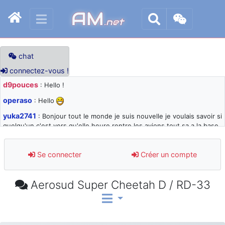
AM
.net
chat
connectez-vous !
d9pouces
: Hello !
operaso
: Hello
yuka2741
: Bonjour tout le monde je suis nouvelle je voulais savoir si
quelqu'un c'est vers qu'elle heure rentre les avions tout sa a la base
105 svp
d9pouces
: désolé pour les quelques blocages du site ces derniers
Se connecter
Créer un compte
jours : je teste des méthodes contre le spam et les bots trop nocifs
d9pouces
: Merci ! Un souvenir de la Ferté-Alais !
Aerosud Super Cheetah D / RD-33
paxwax
: Super, la nouvelle bannière
d9pouces
: je suis un avion@,._,+ > lesquels ? je ne suis pas sûr de
comprendre