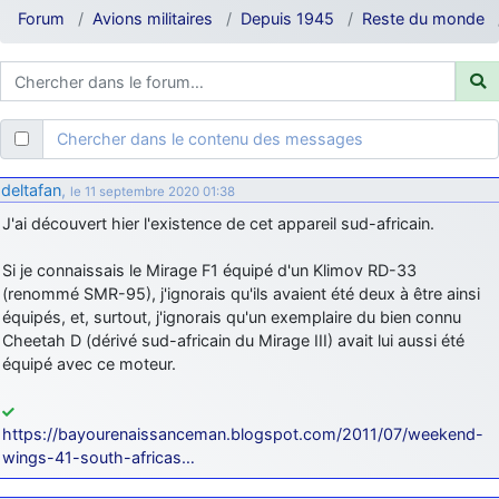
d9pouces
: ouakamois > si tu parles du sujet sur l'Armée de l'Air,
Forum
Avions militaires
Depuis 1945
Reste du monde
bien sûr que oui !
je suis un avion@,._,+
: Bonjour je viens d'arriver il y a quelques
moi et quelques avions n'ont pas les mêmes noms qu'aujourd'hui
ouakamois
: Bonjourà toutes et à tous.en espérantque ces
Chercher dans le contenu des messages
quelques images du Pays Basque vous auront plu ; Agur…
d9pouces
: Je me rattraperai à la Ferté samedi
deltafan
,
le 11 septembre 2020 01:38
d9pouces
: Malheureusement non
un peu trop loin pour moi !
J'ai découvert hier l'existence de cet appareil sud-africain.
fox_50
: Bonjour, certains parmis vous étaient-ils présent au
Si je connaissais le Mirage F1 équipé d'un Klimov RD-33
meeting de Lann Bihoué de 2026 ?
(renommé SMR-95), j'ignorais qu'ils avaient été deux à être ainsi
cachée dans les pins
: Coucou et excellente année 2026 à tous et
équipés, et, surtout, j'ignorais qu'un exemplaire du bien connu
au site!
Cheetah D (dérivé sud-africain du Mirage III) avait lui aussi été
jericho
équipé avec ce moteur.
: Bonne année et tous mes meilleurs voeux à tous pour
2026 !
little boy
: je vous souhaite un bon réveillon pour cette nouvelle
https://bayourenaissanceman.blogspot.com/2011/07/weekend-
année!
wings-41-south-africas…
jericho
: Merci D9pouces, à mon tour de souhaiter un Joyeux Noël
et de bonnes fêtes de fin d'année.