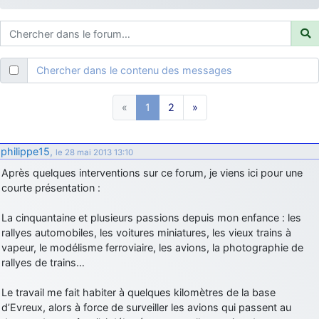
d9pouces
: ouakamois > si tu parles du sujet sur l'Armée de l'Air,
bien sûr que oui !
je suis un avion@,._,+
: Bonjour je viens d'arriver il y a quelques
moi et quelques avions n'ont pas les mêmes noms qu'aujourd'hui
Chercher dans le contenu des messages
ouakamois
: Bonjourà toutes et à tous.en espérantque ces
quelques images du Pays Basque vous auront plu ; Agur…
«
1
2
»
d9pouces
: Je me rattraperai à la Ferté samedi
d9pouces
: Malheureusement non
un peu trop loin pour moi !
philippe15
,
le 28 mai 2013 13:10
fox_50
: Bonjour, certains parmis vous étaient-ils présent au
Après quelques interventions sur ce forum, je viens ici pour une
meeting de Lann Bihoué de 2026 ?
courte présentation :
cachée dans les pins
: Coucou et excellente année 2026 à tous et
au site!
La cinquantaine et plusieurs passions depuis mon enfance : les
jericho
rallyes automobiles, les voitures miniatures, les vieux trains à
: Bonne année et tous mes meilleurs voeux à tous pour
2026 !
vapeur, le modélisme ferroviaire, les avions, la photographie de
rallyes de trains…
little boy
: je vous souhaite un bon réveillon pour cette nouvelle
année!
Le travail me fait habiter à quelques kilomètres de la base
jericho
: Merci D9pouces, à mon tour de souhaiter un Joyeux Noël
d’Evreux, alors à force de surveiller les avions qui passent au
et de bonnes fêtes de fin d'année.