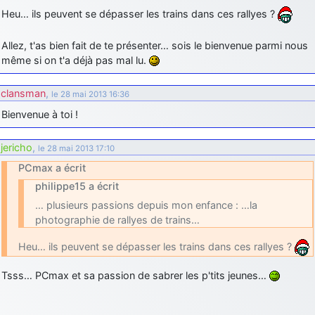
Heu… ils peuvent se dépasser les trains dans ces rallyes ?
d9pouces
: cette fois, c'est le Brésil et Singapour qui mettent le site
par terre
Allez, t'as bien fait de te présenter… sois le bienvenue parmi nous
jericho
: Ah ben je peux te confirmer que j'étais resté dans le filtre…
même si on t'a déjà pas mal lu.
d9pouces
: Désolé ! Mon filtrage a été un peu trop violent
clansman
,
le 28 mai 2013 16:36
manifestement
Bienvenue à toi !
tout voir
jericho
,
le 28 mai 2013 17:10
PCmax a écrit
philippe15 a écrit
… plusieurs passions depuis mon enfance : …la
photographie de rallyes de trains…
Heu… ils peuvent se dépasser les trains dans ces rallyes ?
Tsss… PCmax et sa passion de sabrer les p'tits jeunes…