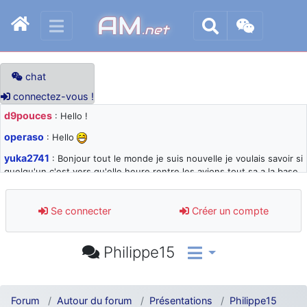
AM
.net
chat
connectez-vous !
d9pouces
: Hello !
operaso
: Hello
yuka2741
: Bonjour tout le monde je suis nouvelle je voulais savoir si
quelqu'un c'est vers qu'elle heure rentre les avions tout sa a la base
105 svp
d9pouces
: désolé pour les quelques blocages du site ces derniers
Se connecter
Créer un compte
jours : je teste des méthodes contre le spam et les bots trop nocifs
d9pouces
: Merci ! Un souvenir de la Ferté-Alais !
Philippe15
paxwax
: Super, la nouvelle bannière
d9pouces
: je suis un avion@,._,+ > lesquels ? je ne suis pas sûr de
comprendre
Forum
Autour du forum
Présentations
Philippe15