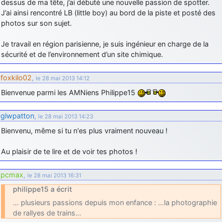
dessus de ma tête, j’ai débuté une nouvelle passion de spotter.
J’ai ainsi rencontré LB (little boy) au bord de la piste et posté des
d9pouces
: Joyeux Noël à tous !
photos sur son sujet.
d9pouces
: mais tu peux tenter l'un des rares lycées militaires
comme le Prytanée dans la Sarthe, ça ne peut pas faire de mal !
Je travail en région parisienne, je suis ingénieur en charge de la
d9pouces
sécurité et de l’environnement d’un site chimique.
: C'est plutôt après le lycée, voire après une prépa
scientifique, tu as donc encore un peu de temps devant toi
foxkilo02
,
yaellerigolow
le 28 mai 2013 14:12
: bonjour a tous je suis un élève de première
passionnée par l'aviation militaire , pourrais je savoir que faire après
Bienvenue parmi les AMNiens Philippe15
le lycée pour s'orienter et pouvoir devenir officier de l'armée de l'air?
d9pouces
: lesquels, par exemple ?
glwpatton
,
le 28 mai 2013 14:23
mahmoud
: bonsoir, très instructif ce site .mais nous aimerions avoir
Bienvenu, même si tu n'es plus vraiment nouveau !
les photo des anciens appareils de l'armée de l'air de la haute -volta
Au plaisir de te lire et de voir tes photos !
d9pouces
: Ça me casse quand même bien les pieds, j’avoue
jericho
: Pour moi tout est à nouveau OK dirait-on… Merci à toi.
pcmax
,
le 28 mai 2013 16:31
d9pouces
: En espérant n’avoir coupé les accessoires de personne
philippe15 a écrit
au passage !
… plusieurs passions depuis mon enfance : …la photographie
d9pouces
: j'ai trouvé un palliatif un peu violent, mais ça devrait aller
de rallyes de trains…
un peu mieux