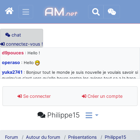
AM
.net
chat
connectez-vous !
d9pouces
: Hello !
operaso
: Hello
yuka2741
: Bonjour tout le monde je suis nouvelle je voulais savoir si
quelqu'un c'est vers qu'elle heure rentre les avions tout sa a la base
105 svp
d9pouces
: désolé pour les quelques blocages du site ces derniers
Se connecter
Créer un compte
jours : je teste des méthodes contre le spam et les bots trop nocifs
d9pouces
: Merci ! Un souvenir de la Ferté-Alais !
Philippe15
paxwax
: Super, la nouvelle bannière
d9pouces
: je suis un avion@,._,+ > lesquels ? je ne suis pas sûr de
comprendre
Forum
Autour du forum
Présentations
Philippe15