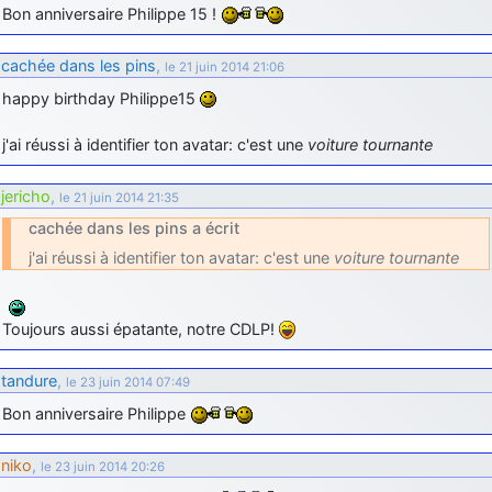
Bon anniversaire Philippe 15 !
d9pouces
: cette fois, c'est le Brésil et Singapour qui mettent le site
par terre
cachée dans les pins
,
le 21 juin 2014 21:06
jericho
: Ah ben je peux te confirmer que j'étais resté dans le filtre…
happy birthday Philippe15
d9pouces
: Désolé ! Mon filtrage a été un peu trop violent
j'ai réussi à identifier ton avatar: c'est une
voiture tournante
manifestement
tout voir
jericho
,
le 21 juin 2014 21:35
cachée dans les pins a écrit
j'ai réussi à identifier ton avatar: c'est une
voiture tournante
Toujours aussi épatante, notre CDLP!
tandure
,
le 23 juin 2014 07:49
Bon anniversaire Philippe
niko
,
le 23 juin 2014 20:26