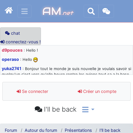
AM
.net
chat
connectez-vous !
d9pouces
: Hello !
operaso
: Hello
yuka2741
: Bonjour tout le monde je suis nouvelle je voulais savoir si
quelqu'un c'est vers qu'elle heure rentre les avions tout sa a la base
105 svp
d9pouces
: désolé pour les quelques blocages du site ces derniers
Se connecter
Créer un compte
jours : je teste des méthodes contre le spam et les bots trop nocifs
d9pouces
: Merci ! Un souvenir de la Ferté-Alais !
I'll be back
paxwax
: Super, la nouvelle bannière
d9pouces
: je suis un avion@,._,+ > lesquels ? je ne suis pas sûr de
comprendre
Forum
Autour du forum
Présentations
I'll be back