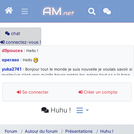
AM
.net
chat
connectez-vous !
d9pouces
: Hello !
operaso
: Hello
yuka2741
: Bonjour tout le monde je suis nouvelle je voulais savoir si
quelqu'un c'est vers qu'elle heure rentre les avions tout sa a la base
105 svp
d9pouces
: désolé pour les quelques blocages du site ces derniers
Se connecter
Créer un compte
jours : je teste des méthodes contre le spam et les bots trop nocifs
d9pouces
: Merci ! Un souvenir de la Ferté-Alais !
Huhu !
paxwax
: Super, la nouvelle bannière
d9pouces
: je suis un avion@,._,+ > lesquels ? je ne suis pas sûr de
comprendre
Forum
Autour du forum
Présentations
Huhu !