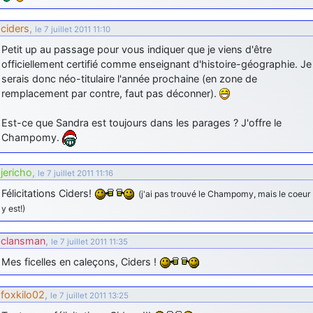
d9pouces
: cette fois, c'est le Brésil et Singapour qui mettent le site
ciders
,
par terre
le 7 juillet 2011 11:10
Petit up au passage pour vous indiquer que je viens d'être
jericho
: Ah ben je peux te confirmer que j'étais resté dans le filtre…
officiellement certifié comme enseignant d'histoire-géographie. Je
serais donc néo-titulaire l'année prochaine (en zone de
d9pouces
: Désolé ! Mon filtrage a été un peu trop violent
remplacement par contre, faut pas déconner).
manifestement
Est-ce que Sandra est toujours dans les parages ? J'offre le
tout voir
Champomy.
jericho
,
le 7 juillet 2011 11:16
Félicitations Ciders!
(j'ai pas trouvé le Champomy, mais le coeur
y est!)
clansman
,
le 7 juillet 2011 11:35
Mes ficelles en caleçons, Ciders !
foxkilo02
,
le 7 juillet 2011 13:25