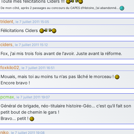
Toute mes félicitations Ciders !!!
De mon côté, après 2 passages au concours du CAPES d'Histoire, j'ai abandonné…
trident
,
le 7 juillet 2011 15:05
Félicitations Ciders
ciders
,
le 7 juillet 2011 15:12
Fox, j'ai mis trois fois avant de l'avoir. Juste avant la réforme.
foxkilo02
,
le 7 juillet 2011 16:51
Mouais, mais toi au moins tu n'as pas lâché le morceau !
Encore bravo !
pcmax
,
le 7 juillet 2011 19:07
Général de brigade, néo-titulaire histoire-Géo… c'est qu'il fait son
petit bout de chemin le gars !
Bravo… petit !
niko
,
le 7 juillet 2011 19:08