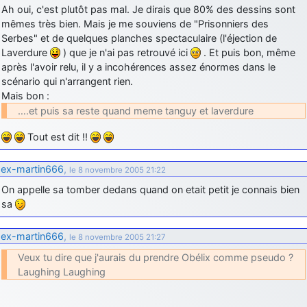
Ah oui, c'est plutôt pas mal. Je dirais que 80% des dessins sont
d9pouces
: cette fois, c'est le Brésil et Singapour qui mettent le site
mêmes très bien. Mais je me souviens de "Prisonniers des
par terre
Serbes" et de quelques planches spectaculaire (l'éjection de
jericho
: Ah ben je peux te confirmer que j'étais resté dans le filtre…
Laverdure
) que je n'ai pas retrouvé ici
. Et puis bon, même
après l'avoir relu, il y a incohérences assez énormes dans le
scénario qui n'arrangent rien.
d9pouces
: Désolé ! Mon filtrage a été un peu trop violent
Mais bon :
manifestement
….et puis sa reste quand meme tanguy et laverdure
tout voir
Tout est dit !!
ex-martin666
,
le 8 novembre 2005 21:22
On appelle sa tomber dedans quand on etait petit je connais bien
sa
ex-martin666
,
le 8 novembre 2005 21:27
Veux tu dire que j'aurais du prendre Obélix comme pseudo ?
Laughing Laughing