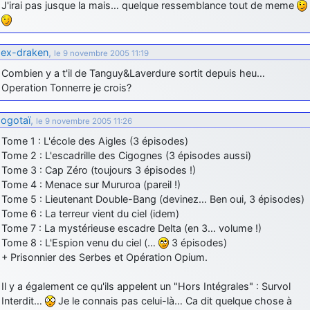
J'irai pas jusque la mais… quelque ressemblance tout de meme
ex-draken
,
le 9 novembre 2005 11:19
Combien y a t'il de Tanguy&Laverdure sortit depuis heu…
Operation Tonnerre je crois?
ogotaï
,
le 9 novembre 2005 11:26
Tome 1 : L'école des Aigles (3 épisodes)
Tome 2 : L'escadrille des Cigognes (3 épisodes aussi)
Tome 3 : Cap Zéro (toujours 3 épisodes !)
Tome 4 : Menace sur Mururoa (pareil !)
Tome 5 : Lieutenant Double-Bang (devinez… Ben oui, 3 épisodes)
Tome 6 : La terreur vient du ciel (idem)
Tome 7 : La mystérieuse escadre Delta (en 3… volume !)
Tome 8 : L'Espion venu du ciel (…
3 épisodes)
+ Prisonnier des Serbes et Opération Opium.
Il y a également ce qu'ils appelent un "Hors Intégrales" : Survol
Interdit…
Je le connais pas celui-là… Ca dit quelque chose à