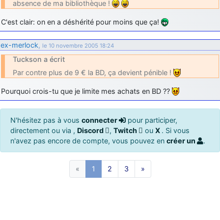
absence de ma bibliothèque !
C'est clair: on en a déshérité pour moins que ça!
ex-merlock
,
le 10 novembre 2005 18:24
Tuckson a écrit
Par contre plus de 9 € la BD, ça devient pénible !
Pourquoi crois-tu que je limite mes achats en BD ??
N'hésitez pas à vous
connecter
pour participer,
directement ou via ,
Discord
,
Twitch
ou
X
. Si vous
n'avez pas encore de compte, vous pouvez en
créer un
.
«
1
2
3
»