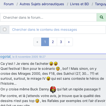
d9pouces
: ouakamois > si tu parles du sujet sur l'Armée de l'Air,
Forum
Autres Sujets aéronautiques
Livres et BD
Tanguy
bien sûr que oui !
je suis un avion@,._,+
: Bonjour je viens d'arriver il y a quelques
moi et quelques avions n'ont pas les mêmes noms qu'aujourd'hui
ouakamois
: Bonjourà toutes et à tous.en espérantque ces
Chercher dans le contenu des messages
quelques images du Pays Basque vous auront plu ; Agur…
d9pouces
: Je me rattraperai à la Ferté samedi
«
1
2
3
»
d9pouces
: Malheureusement non
un peu trop loin pour moi !
fox_50
: Bonjour, certains parmis vous étaient-ils présent au
ogotaï
,
le 8 novembre 2005 18:27
meeting de Lann Bihoué de 2026 ?
Ca y'est ! Je viens de l'acheter
cachée dans les pins
: Coucou et excellente année 2026 à tous et
Quel festival ! Bon pour le scénario
, bof ! Mais sinon, on y
au site!
croise des Mirages 2000, des F18, des Sukhoï (27, 30… ??) et
jericho
: Bonne année et tous mes meilleurs voeux à tous pour
surtout, surtout, le mirage IV
qui est sans conteste le héros de
2026 !
l'histoire…
little boy
: je vous souhaite un bon réveillon pour cette nouvelle
On y croise même Buck Danny
qui fait un rapide passage !!
année!
Par contre, et là j'attends votre avis, je trouve que la qualité des
dessins n'est pas top
, les Rafales par exemples ont l'air d'avoir
jericho
: Merci D9pouces, à mon tour de souhaiter un Joyeux Noël
et de bonnes fêtes de fin d'année.
été fait un peu vite…