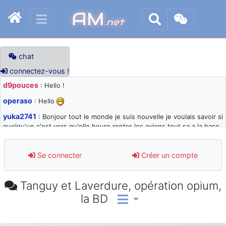
AM
.net
chat
connectez-vous !
d9pouces
: Hello !
operaso
: Hello
yuka2741
: Bonjour tout le monde je suis nouvelle je voulais savoir si
quelqu'un c'est vers qu'elle heure rentre les avions tout sa a la base
105 svp
d9pouces
: désolé pour les quelques blocages du site ces derniers
Se connecter
Créer un compte
jours : je teste des méthodes contre le spam et les bots trop nocifs
d9pouces
: Merci ! Un souvenir de la Ferté-Alais !
Tanguy et Laverdure, opération opium,
paxwax
: Super, la nouvelle bannière
la BD
d9pouces
: je suis un avion@,._,+ > lesquels ? je ne suis pas sûr de
comprendre