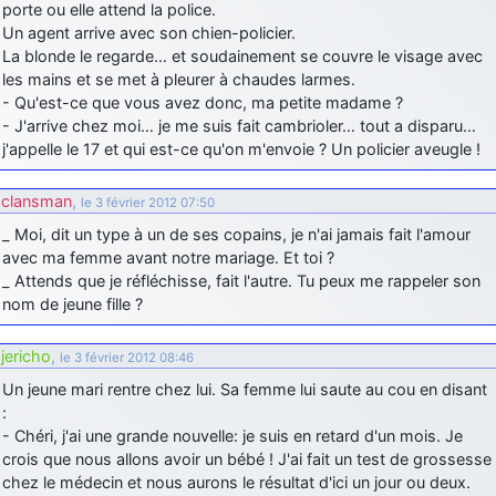
porte ou elle attend la police.
Un agent arrive avec son chien-policier.
La blonde le regarde… et soudainement se couvre le visage avec
les mains et se met à pleurer à chaudes larmes.
- Qu'est-ce que vous avez donc, ma petite madame ?
- J'arrive chez moi… je me suis fait cambrioler… tout a disparu…
j'appelle le 17 et qui est-ce qu'on m'envoie ? Un policier aveugle !
clansman
,
le 3 février 2012 07:50
_ Moi, dit un type à un de ses copains, je n'ai jamais fait l'amour
avec ma femme avant notre mariage. Et toi ?
_ Attends que je réfléchisse, fait l'autre. Tu peux me rappeler son
nom de jeune fille ?
jericho
,
le 3 février 2012 08:46
Un jeune mari rentre chez lui. Sa femme lui saute au cou en disant
:
- Chéri, j'ai une grande nouvelle: je suis en retard d'un mois. Je
crois que nous allons avoir un bébé ! J'ai fait un test de grossesse
chez le médecin et nous aurons le résultat d'ici un jour ou deux.