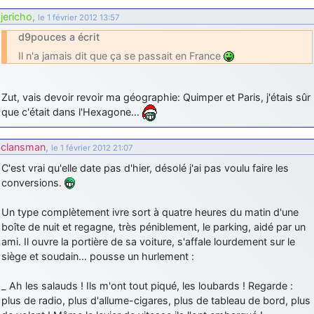
jericho
,
le 1 février 2012 13:57
d9pouces
: Joyeux Noël à tous !
d9pouces a écrit
d9pouces
: mais tu peux tenter l'un des rares lycées militaires
comme le Prytanée dans la Sarthe, ça ne peut pas faire de mal !
Il n'a jamais dit que ça se passait en France
d9pouces
: C'est plutôt après le lycée, voire après une prépa
scientifique, tu as donc encore un peu de temps devant toi
Zut, vais devoir revoir ma géographie: Quimper et Paris, j'étais sûr
yaellerigolow
que c'était dans l'Hexagone…
: bonjour a tous je suis un élève de première
passionnée par l'aviation militaire , pourrais je savoir que faire après
le lycée pour s'orienter et pouvoir devenir officier de l'armée de l'air?
clansman
,
le 1 février 2012 21:07
d9pouces
: lesquels, par exemple ?
C'est vrai qu'elle date pas d'hier, désolé j'ai pas voulu faire les
mahmoud
: bonsoir, très instructif ce site .mais nous aimerions avoir
conversions.
les photo des anciens appareils de l'armée de l'air de la haute -volta
Un type complètement ivre sort à quatre heures du matin d'une
d9pouces
: Ça me casse quand même bien les pieds, j’avoue
boîte de nuit et regagne, très péniblement, le parking, aidé par un
jericho
: Pour moi tout est à nouveau OK dirait-on… Merci à toi.
ami. Il ouvre la portière de sa voiture, s'affale lourdement sur le
siège et soudain… pousse un hurlement :
d9pouces
: En espérant n’avoir coupé les accessoires de personne
au passage !
_ Ah les salauds ! Ils m'ont tout piqué, les loubards ! Regarde :
d9pouces
: j'ai trouvé un palliatif un peu violent, mais ça devrait aller
plus de radio, plus d'allume-cigares, plus de tableau de bord, plus
un peu mieux