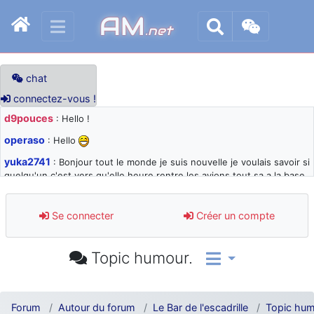
AM
.net
chat
connectez-vous !
d9pouces
: Hello !
operaso
: Hello
yuka2741
: Bonjour tout le monde je suis nouvelle je voulais savoir si
quelqu'un c'est vers qu'elle heure rentre les avions tout sa a la base
105 svp
d9pouces
: désolé pour les quelques blocages du site ces derniers
Se connecter
Créer un compte
jours : je teste des méthodes contre le spam et les bots trop nocifs
d9pouces
: Merci ! Un souvenir de la Ferté-Alais !
Topic humour.
paxwax
: Super, la nouvelle bannière
d9pouces
: je suis un avion@,._,+ > lesquels ? je ne suis pas sûr de
comprendre
Forum
Autour du forum
Le Bar de l'escadrille
Topic hum