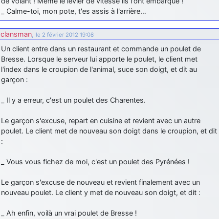
de volant ! Même le levier de vitesse ils l'ont embarqué !
_ Calme-toi, mon pote, t'es assis à l'arrière…
d9pouces
: cette fois, c'est le Brésil et Singapour qui mettent le site
par terre
clansman
,
le 2 février 2012 19:08
jericho
: Ah ben je peux te confirmer que j'étais resté dans le filtre…
Un client entre dans un restaurant et commande un poulet de
Bresse. Lorsque le serveur lui apporte le poulet, le client met
d9pouces
: Désolé ! Mon filtrage a été un peu trop violent
l'index dans le croupion de l'animal, suce son doigt, et dit au
manifestement
garçon :
tout voir
_ Il y a erreur, c'est un poulet des Charentes.
Le garçon s'excuse, repart en cuisine et revient avec un autre
poulet. Le client met de nouveau son doigt dans le croupion, et dit
:
_ Vous vous fichez de moi, c'est un poulet des Pyrénées !
Le garçon s'excuse de nouveau et revient finalement avec un
nouveau poulet. Le client y met de nouveau son doigt, et dit :
_ Ah enfin, voilà un vrai poulet de Bresse !