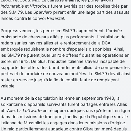
Indomitable
et
Victorious
furent avariés par des torpilles tirés par
des S.M 79. Les
Sparviero
prirent enfin une large part des assauts
lancés contre le convoi
Pedestal
.
Progressivement, les pertes en SM.79 augmentèrent. L'arrivée
croissante de chasseurs alliés plus performants, l'installation de
radars sur les navires alliés et le renforcement de la DCA
embarquée réduisirent le nombre d'appareils disponibles. Ainsi,
les SM.79 ne purent jouer un rôle offensif durant les opérations en
Sicile, en 1943. De plus, l'industrie italienne s'avéra incapable de
supporter les effets des bombardements alliés, de compenser les
pertes et de produire de nouveaux modèles. Le SM.79 devait ainsi
rester en service jusqu'à la fin du conflit, faute de remplaçant
valable.
Au moment de la capitulation italienne en septembre 1943, la
soixantaine d'appareils survivants furent partagés entre les Alliés
et l'Axe. La
Luftwaffe
en récupéra quelques uns qu'elle mit en ligne
dans des missions de transport, tandis que la République sociale
italienne de Mussolini les engagea dans leurs missions d'origine.
Un raid particulièrement audacieux contre Gibraltar, mené depuis