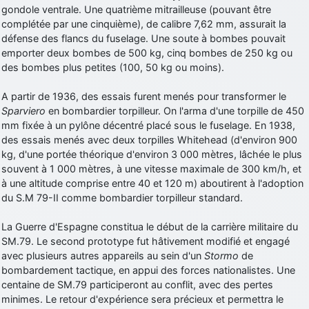
gondole ventrale. Une quatrième mitrailleuse (pouvant être
complétée par une cinquième), de calibre 7,62 mm, assurait la
défense des flancs du fuselage. Une soute à bombes pouvait
emporter deux bombes de 500 kg, cinq bombes de 250 kg ou
des bombes plus petites (100, 50 kg ou moins).
A partir de 1936, des essais furent menés pour transformer le
Sparviero
en bombardier torpilleur. On l'arma d'une torpille de 450
mm fixée à un pylône décentré placé sous le fuselage. En 1938,
des essais menés avec deux torpilles Whitehead (d'environ 900
kg, d'une portée théorique d'environ 3 000 mètres, lâchée le plus
souvent à 1 000 mètres, à une vitesse maximale de 300 km/h, et
à une altitude comprise entre 40 et 120 m) aboutirent à l'adoption
du S.M 79-II comme bombardier torpilleur standard.
La Guerre d'Espagne constitua le début de la carrière militaire du
SM.79. Le second prototype fut hâtivement modifié et engagé
avec plusieurs autres appareils au sein d'un
Stormo
de
bombardement tactique, en appui des forces nationalistes. Une
centaine de SM.79 participeront au conflit, avec des pertes
minimes. Le retour d'expérience sera précieux et permettra le