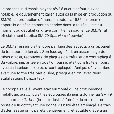
d9pouces
: cette fois, c'est le Brésil et Singapour qui mettent le site
Le processus d'essais n'ayant révélé aucun défaut ou vice
par terre
notable, le gouvernement italien autorisa la mise en production du
jericho
: Ah ben je peux te confirmer que j'étais resté dans le filtre…
SM.79. La production démarra en octobre 1936, les premiers
appareils de série entrant en service dans la foulée, juste au
moment où débutait un grave conflit en Espagne. Le SM.79 fut
d9pouces
: Désolé ! Mon filtrage a été un peu trop violent
officiellement baptisé SM.79
Sparviero
(épervier).
manifestement
tout voir
Le SM.79 ressemblait encore par bien des aspects à un appareil
de transport aérien civil. Son fuselage était un assemblage de
tubes d'acier, recouverts de plaques de métal et de contreplaqué.
Sa voilure, implantée en position basse, était construite en bois,
avec un intérieur mixte bois-contreplaqué. L'unique dérive arrière
avait une forme très particulière, presque en "d", avec deux
stabilisateurs horizontaux.
Le cockpit situé à l'avant était surmonté d'une protubérance
métallique, qui conduisit les équipages italiens à donner au SM.79
le surnom de
Gobbo
(bossu). Juste à l'arrière du cockpit, un
poste de tir octroyant une bonne visibilité était aménagé. Le train
d'atterrissage principal était entièrement rétractable grâce à un