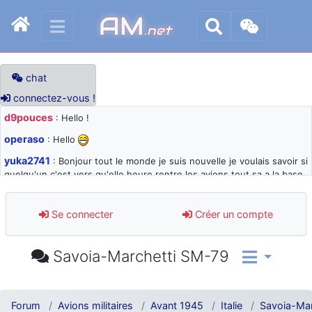
AM
.net
chat
connectez-vous !
d9pouces
: Hello !
operaso
: Hello
yuka2741
: Bonjour tout le monde je suis nouvelle je voulais savoir si
quelqu'un c'est vers qu'elle heure rentre les avions tout sa a la base
105 svp
d9pouces
: désolé pour les quelques blocages du site ces derniers
Se connecter
Créer un compte
jours : je teste des méthodes contre le spam et les bots trop nocifs
d9pouces
: Merci ! Un souvenir de la Ferté-Alais !
Savoia-Marchetti SM-79
paxwax
: Super, la nouvelle bannière
d9pouces
: je suis un avion@,._,+ > lesquels ? je ne suis pas sûr de
comprendre
Forum
Avions militaires
Avant 1945
Italie
Savoia-Ma