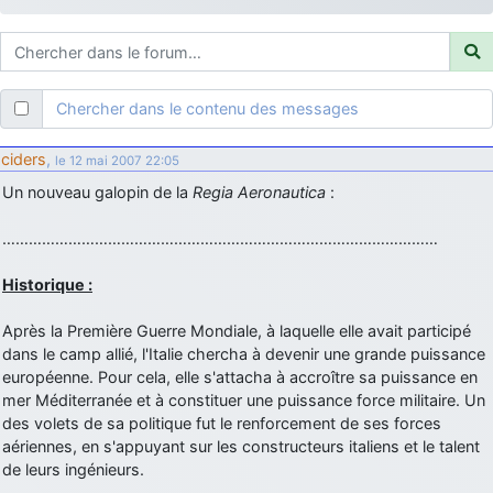
d9pouces
: ouakamois > si tu parles du sujet sur l'Armée de l'Air,
bien sûr que oui !
je suis un avion@,._,+
: Bonjour je viens d'arriver il y a quelques
moi et quelques avions n'ont pas les mêmes noms qu'aujourd'hui
Chercher dans le contenu des messages
ouakamois
: Bonjourà toutes et à tous.en espérantque ces
quelques images du Pays Basque vous auront plu ; Agur…
ciders
,
le 12 mai 2007 22:05
d9pouces
: Je me rattraperai à la Ferté samedi
Un nouveau galopin de la
Regia Aeronautica
:
d9pouces
: Malheureusement non
un peu trop loin pour moi !
………………………………………………………………………………………
fox_50
: Bonjour, certains parmis vous étaient-ils présent au
meeting de Lann Bihoué de 2026 ?
Historique :
cachée dans les pins
: Coucou et excellente année 2026 à tous et
au site!
Après la Première Guerre Mondiale, à laquelle elle avait participé
dans le camp allié, l'Italie chercha à devenir une grande puissance
jericho
: Bonne année et tous mes meilleurs voeux à tous pour
européenne. Pour cela, elle s'attacha à accroître sa puissance en
2026 !
mer Méditerranée et à constituer une puissance force militaire. Un
little boy
: je vous souhaite un bon réveillon pour cette nouvelle
des volets de sa politique fut le renforcement de ses forces
année!
aériennes, en s'appuyant sur les constructeurs italiens et le talent
jericho
de leurs ingénieurs.
: Merci D9pouces, à mon tour de souhaiter un Joyeux Noël
et de bonnes fêtes de fin d'année.