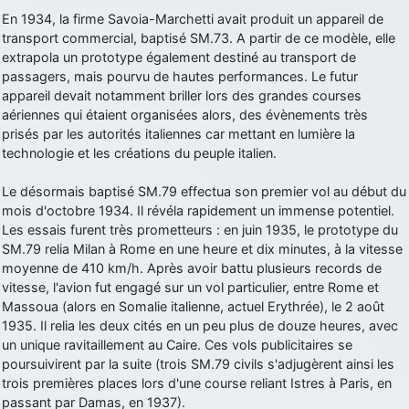
En 1934, la firme Savoia-Marchetti avait produit un appareil de
d9pouces
: Joyeux Noël à tous !
transport commercial, baptisé SM.73. A partir de ce modèle, elle
d9pouces
: mais tu peux tenter l'un des rares lycées militaires
extrapola un prototype également destiné au transport de
comme le Prytanée dans la Sarthe, ça ne peut pas faire de mal !
passagers, mais pourvu de hautes performances. Le futur
appareil devait notamment briller lors des grandes courses
d9pouces
: C'est plutôt après le lycée, voire après une prépa
aériennes qui étaient organisées alors, des évènements très
scientifique, tu as donc encore un peu de temps devant toi
prisés par les autorités italiennes car mettant en lumière la
yaellerigolow
: bonjour a tous je suis un élève de première
technologie et les créations du peuple italien.
passionnée par l'aviation militaire , pourrais je savoir que faire après
le lycée pour s'orienter et pouvoir devenir officier de l'armée de l'air?
Le désormais baptisé SM.79 effectua son premier vol au début du
d9pouces
: lesquels, par exemple ?
mois d'octobre 1934. Il révéla rapidement un immense potentiel.
Les essais furent très prometteurs : en juin 1935, le prototype du
mahmoud
: bonsoir, très instructif ce site .mais nous aimerions avoir
SM.79 relia Milan à Rome en une heure et dix minutes, à la vitesse
les photo des anciens appareils de l'armée de l'air de la haute -volta
moyenne de 410 km/h. Après avoir battu plusieurs records de
d9pouces
: Ça me casse quand même bien les pieds, j’avoue
vitesse, l'avion fut engagé sur un vol particulier, entre Rome et
Massoua (alors en Somalie italienne, actuel Erythrée), le 2 août
jericho
: Pour moi tout est à nouveau OK dirait-on… Merci à toi.
1935. Il relia les deux cités en un peu plus de douze heures, avec
d9pouces
: En espérant n’avoir coupé les accessoires de personne
un unique ravitaillement au Caire. Ces vols publicitaires se
au passage !
poursuivirent par la suite (trois SM.79 civils s'adjugèrent ainsi les
trois premières places lors d'une course reliant Istres à Paris, en
d9pouces
: j'ai trouvé un palliatif un peu violent, mais ça devrait aller
passant par Damas, en 1937).
un peu mieux