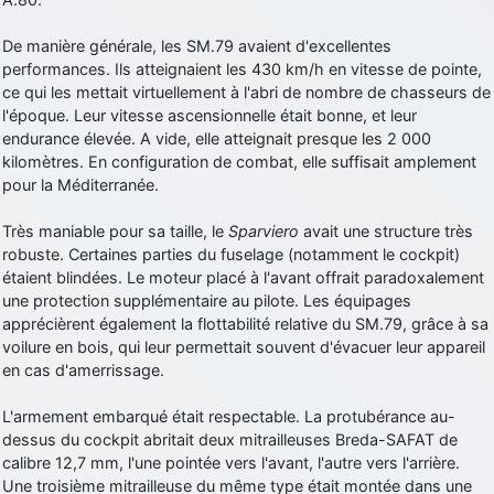
De manière générale, les SM.79 avaient d'excellentes
performances. Ils atteignaient les 430 km/h en vitesse de pointe,
ce qui les mettait virtuellement à l'abri de nombre de chasseurs de
l'époque. Leur vitesse ascensionnelle était bonne, et leur
endurance élevée. A vide, elle atteignait presque les 2 000
kilomètres. En configuration de combat, elle suffisait amplement
pour la Méditerranée.
Très maniable pour sa taille, le
Sparviero
avait une structure très
robuste. Certaines parties du fuselage (notamment le cockpit)
étaient blindées. Le moteur placé à l'avant offrait paradoxalement
une protection supplémentaire au pilote. Les équipages
apprécièrent également la flottabilité relative du SM.79, grâce à sa
voilure en bois, qui leur permettait souvent d'évacuer leur appareil
en cas d'amerrissage.
L'armement embarqué était respectable. La protubérance au-
dessus du cockpit abritait deux mitrailleuses Breda-SAFAT de
calibre 12,7 mm, l'une pointée vers l'avant, l'autre vers l'arrière.
Une troisième mitrailleuse du même type était montée dans une