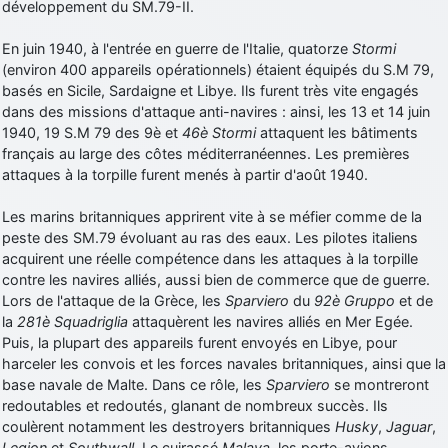
développement du SM.79-II.
En juin 1940, à l'entrée en guerre de l'Italie, quatorze
Stormi
(environ 400 appareils opérationnels) étaient équipés du S.M 79,
basés en Sicile, Sardaigne et Libye. Ils furent très vite engagés
dans des missions d'attaque anti-navires : ainsi, les 13 et 14 juin
1940, 19 S.M 79 des 9è et
46è Stormi
attaquent les bâtiments
français au large des côtes méditerranéennes. Les premières
attaques à la torpille furent menés à partir d'août 1940.
Les marins britanniques apprirent vite à se méfier comme de la
peste des SM.79 évoluant au ras des eaux. Les pilotes italiens
acquirent une réelle compétence dans les attaques à la torpille
contre les navires alliés, aussi bien de commerce que de guerre.
Lors de l'attaque de la Grèce, les
Sparviero
du
92è Gruppo
et de
la
281è Squadriglia
attaquèrent les navires alliés en Mer Egée.
Puis, la plupart des appareils furent envoyés en Libye, pour
harceler les convois et les forces navales britanniques, ainsi que la
base navale de Malte. Dans ce rôle, les
Sparviero
se montreront
redoutables et redoutés, glanant de nombreux succès. Ils
coulèrent notamment les destroyers britanniques
Husky
,
Jaguar
,
Legion
et
Southwall
. Le cuirassé
Malaya
, les porte-avions