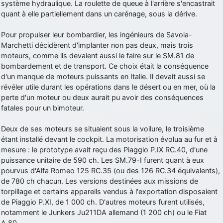
système hydraulique. La roulette de queue à l'arrière s'encastrait
quant à elle partiellement dans un carénage, sous la dérive.
Pour propulser leur bombardier, les ingénieurs de Savoia-
Marchetti décidèrent d'implanter non pas deux, mais trois
moteurs, comme ils devaient aussi le faire sur le SM.81 de
bombardement et de transport. Ce choix était la conséquence
d'un manque de moteurs puissants en Italie. Il devait aussi se
révéler utile durant les opérations dans le désert ou en mer, où la
perte d'un moteur ou deux aurait pu avoir des conséquences
fatales pour un bimoteur.
Deux de ses moteurs se situaient sous la voilure, le troisième
étant installé devant le cockpit. La motorisation évolua au fur et à
mesure : le prototype avait reçu des Piaggio P.IX RC.40, d'une
puissance unitaire de 590 ch. Les SM.79-I furent quant à eux
pourvus d'Alfa Romeo 125 RC.35 (ou des 126 RC.34 équivalents),
de 780 ch chacun. Les versions destinées aux missions de
torpillage et certains appareils vendus à l'exportation disposaient
de Piaggio P.XI, de 1 000 ch. D'autres moteurs furent utilisés,
notamment le Junkers Ju211DA allemand (1 200 ch) ou le Fiat
A.80.