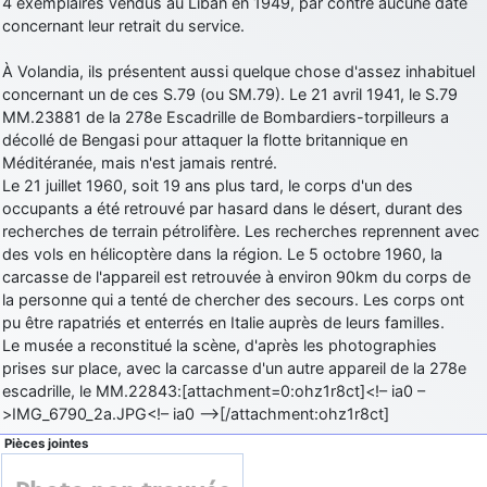
4 exemplaires vendus au Liban en 1949, par contre aucune date
concernant leur retrait du service.
À Volandia, ils présentent aussi quelque chose d'assez inhabituel
concernant un de ces S.79 (ou SM.79). Le 21 avril 1941, le S.79
MM.23881 de la 278e Escadrille de Bombardiers-torpilleurs a
décollé de Bengasi pour attaquer la flotte britannique en
Méditéranée, mais n'est jamais rentré.
Le 21 juillet 1960, soit 19 ans plus tard, le corps d'un des
occupants a été retrouvé par hasard dans le désert, durant des
recherches de terrain pétrolifère. Les recherches reprennent avec
des vols en hélicoptère dans la région. Le 5 octobre 1960, la
carcasse de l'appareil est retrouvée à environ 90km du corps de
la personne qui a tenté de chercher des secours. Les corps ont
pu être rapatriés et enterrés en Italie auprès de leurs familles.
Le musée a reconstitué la scène, d'après les photographies
prises sur place, avec la carcasse d'un autre appareil de la 278e
escadrille, le MM.22843:[attachment=0:ohz1r8ct]<!– ia0 –
>IMG_6790_2a.JPG<!– ia0 –>[/attachment:ohz1r8ct]
Pièces jointes