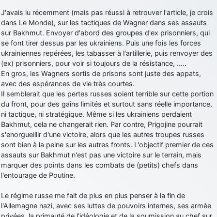
J'avais lu récemment (mais pas réussi à retrouver l'article, je crois
d9pouces
: Joyeux Noël à tous !
dans Le Monde), sur les tactiques de Wagner dans ses assauts
d9pouces
: mais tu peux tenter l'un des rares lycées militaires
sur Bakhmut. Envoyer d'abord des groupes d'ex prisonniers, qui
comme le Prytanée dans la Sarthe, ça ne peut pas faire de mal !
se font tirer dessus par les ukrainiens. Puis une fois les forces
d9pouces
ukrainiennes repérées, les tabasser à l'artillerie, puis renvoyer des
: C'est plutôt après le lycée, voire après une prépa
scientifique, tu as donc encore un peu de temps devant toi
(ex) prisonniers, pour voir si toujours de la résistance, …..
En gros, les Wagners sortis de prisons sont juste des appats,
yaellerigolow
: bonjour a tous je suis un élève de première
avec des espérances de vie très courtes.
passionnée par l'aviation militaire , pourrais je savoir que faire après
Il semblerait que les pertes russes soient terrible sur cette portion
le lycée pour s'orienter et pouvoir devenir officier de l'armée de l'air?
du front, pour des gains limités et surtout sans réelle importance,
d9pouces
: lesquels, par exemple ?
ni tactique, ni stratégique. Même si les ukrainiens perdaient
Bakhmut, cela ne changerait rien. Par contre, Prigojine pourrait
mahmoud
: bonsoir, très instructif ce site .mais nous aimerions avoir
s'enorgueillir d'une victoire, alors que les autres troupes russes
les photo des anciens appareils de l'armée de l'air de la haute -volta
sont bien à la peine sur les autres fronts. L'objectif premier de ces
d9pouces
: Ça me casse quand même bien les pieds, j’avoue
assauts sur Bakhmut n'est pas une victoire sur le terrain, mais
jericho
marquer des points dans les combats de (petits) chefs dans
: Pour moi tout est à nouveau OK dirait-on… Merci à toi.
l'entourage de Poutine.
d9pouces
: En espérant n’avoir coupé les accessoires de personne
au passage !
Le régime russe me fait de plus en plus penser à la fin de
d9pouces
: j'ai trouvé un palliatif un peu violent, mais ça devrait aller
l'Allemagne nazi, avec ses luttes de pouvoirs internes, ses armée
un peu mieux
privées, la primauté de l'idéologie et de la soumission au chef sur