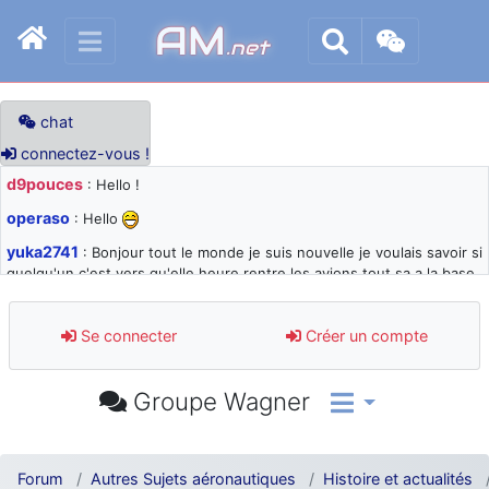
AM
.net
chat
connectez-vous !
d9pouces
: Hello !
operaso
: Hello
yuka2741
: Bonjour tout le monde je suis nouvelle je voulais savoir si
quelqu'un c'est vers qu'elle heure rentre les avions tout sa a la base
105 svp
d9pouces
: désolé pour les quelques blocages du site ces derniers
Se connecter
Créer un compte
jours : je teste des méthodes contre le spam et les bots trop nocifs
d9pouces
: Merci ! Un souvenir de la Ferté-Alais !
Groupe Wagner
paxwax
: Super, la nouvelle bannière
d9pouces
: je suis un avion@,._,+ > lesquels ? je ne suis pas sûr de
comprendre
Forum
Autres Sujets aéronautiques
Histoire et actualités