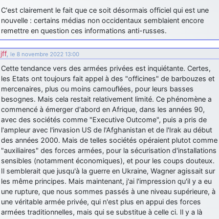
C'est clairement le fait que ce soit désormais officiel qui est une
nouvelle : certains médias non occidentaux semblaient encore
remettre en question ces informations anti-russes.
jff
,
le 8 novembre 2022 13:00
Cette tendance vers des armées privées est inquiétante. Certes,
les Etats ont toujours fait appel à des "officines" de barbouzes et
mercenaires, plus ou moins camouflées, pour leurs basses
besognes. Mais cela restait relativement limité. Ce phénomène a
commencé à émerger d'abord en Afrique, dans les années 90,
avec des sociétés comme "Executive Outcome", puis a pris de
l'ampleur avec l'invasion US de l'Afghanistan et de l'Irak au début
des années 2000. Mais de telles sociétés opéraient plutot comme
"auxiliaires" des forces armées, pour la sécurisation d'installations
sensibles (notamment économiques), et pour les coups douteux.
Il semblerait que jusqu'à la guerre en Ukraine, Wagner agissait sur
les même principes. Mais maintenant, j'ai l'impression qu'il y a eu
une rupture, que nous sommes passés à une niveau supérieure, à
une véritable armée privée, qui n'est plus en appui des forces
armées traditionnelles, mais qui se substitue à celle ci. Il y a là