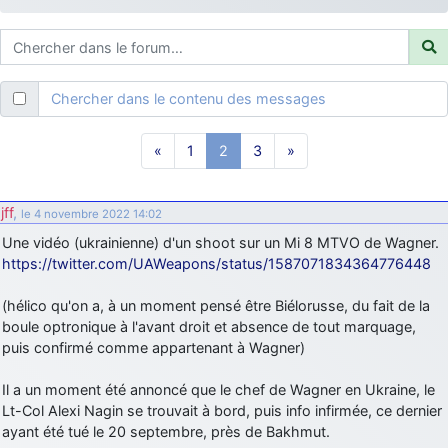
d9pouces
: ouakamois > si tu parles du sujet sur l'Armée de l'Air,
bien sûr que oui !
je suis un avion@,._,+
: Bonjour je viens d'arriver il y a quelques
moi et quelques avions n'ont pas les mêmes noms qu'aujourd'hui
Chercher dans le contenu des messages
ouakamois
: Bonjourà toutes et à tous.en espérantque ces
quelques images du Pays Basque vous auront plu ; Agur…
«
1
2
3
»
d9pouces
: Je me rattraperai à la Ferté samedi
d9pouces
: Malheureusement non
un peu trop loin pour moi !
jff
,
le 4 novembre 2022 14:02
fox_50
: Bonjour, certains parmis vous étaient-ils présent au
Une vidéo (ukrainienne) d'un shoot sur un Mi 8 MTVO de Wagner.
meeting de Lann Bihoué de 2026 ?
https://twitter.com/UAWeapons/status/1587071834364776448
cachée dans les pins
: Coucou et excellente année 2026 à tous et
au site!
(hélico qu'on a, à un moment pensé être Biélorusse, du fait de la
jericho
boule optronique à l'avant droit et absence de tout marquage,
: Bonne année et tous mes meilleurs voeux à tous pour
2026 !
puis confirmé comme appartenant à Wagner)
little boy
: je vous souhaite un bon réveillon pour cette nouvelle
Il a un moment été annoncé que le chef de Wagner en Ukraine, le
année!
Lt-Col Alexi Nagin se trouvait à bord, puis info infirmée, ce dernier
jericho
: Merci D9pouces, à mon tour de souhaiter un Joyeux Noël
ayant été tué le 20 septembre, près de Bakhmut.
et de bonnes fêtes de fin d'année.