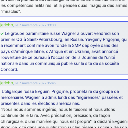
les compétences militaires, et la pensée quasi magique des armes
d9pouces
: cette fois, c'est le Brésil et Singapour qui mettent le site
"miracles".
par terre
jericho
: Ah ben je peux te confirmer que j'étais resté dans le filtre…
jericho
,
le 7 novembre 2022 13:30
Le groupe paramilitaire russe Wagner a ouvert vendredi son
d9pouces
: Désolé ! Mon filtrage a été un peu trop violent
premier QG à Saint-Petersbourg, en Russie. Yevgeny Prigojine, qui
manifestement
a récemment confirmé avoir fondé la SMP déployée dans des
tout voir
pays d'Amérique latine, d'Afrique et en Ukraine, avait annoncé
l'ouverture de ce bureau à l'occasion de la Journée de l'unité
nationale dans un communiqué publié sur le site de sa société
Concord.
jericho
,
le 7 novembre 2022 15:45
L'oligarque russe Evgueni Prigojine, propriétaire du groupe de
mercenaires Wagner, a admis lundi des "ingérences" passées et
présentes dans les élections américaines.
"Nous nous sommes ingérés, nous le faisons et nous allons
continuer de le faire. Avec précaution, précision, de façon
chirurgicale, d'une manière qui nous est propre", a déclaré Evgueni
Prigojine, cité dans une publication sur les réseaux sociaux de son