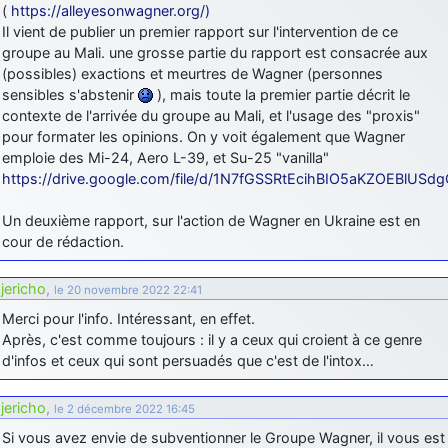
(
https://alleyesonwagner.org/)
Il vient de publier un premier rapport sur l'intervention de ce
groupe au Mali. une grosse partie du rapport est consacrée aux
(possibles) exactions et meurtres de Wagner (personnes
sensibles s'abstenir
), mais toute la premier partie décrit le
contexte de l'arrivée du groupe au Mali, et l'usage des "proxis"
pour formater les opinions. On y voit également que Wagner
emploie des Mi-24, Aero L-39, et Su-25 "vanilla"
https://drive.google.com/file/d/1N7fGSSRtEcihBIO5aKZOEBlUSd
Un deuxième rapport, sur l'action de Wagner en Ukraine est en
cour de rédaction.
jericho
,
le 20 novembre 2022 22:41
Merci pour l'info. Intéressant, en effet.
Après, c'est comme toujours : il y a ceux qui croient à ce genre
d'infos et ceux qui sont persuadés que c'est de l'intox…
jericho
,
le 2 décembre 2022 16:45
Si vous avez envie de subventionner le Groupe Wagner, il vous est