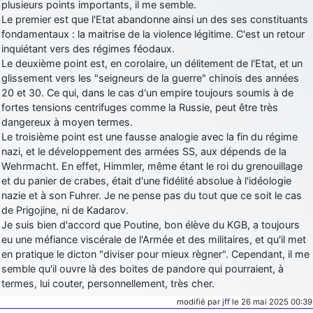
plusieurs points importants, il me semble.
Le premier est que l'Etat abandonne ainsi un des ses constituants
fondamentaux : la maitrise de la violence légitime. C'est un retour
inquiétant vers des régimes féodaux.
Le deuxième point est, en corolaire, un délitement de l'Etat, et un
glissement vers les "seigneurs de la guerre" chinois des années
20 et 30. Ce qui, dans le cas d'un empire toujours soumis à de
fortes tensions centrifuges comme la Russie, peut être très
dangereux à moyen termes.
Le troisième point est une fausse analogie avec la fin du régime
nazi, et le développement des armées SS, aux dépends de la
Wehrmacht. En effet, Himmler, même étant le roi du grenouillage
et du panier de crabes, était d'une fidélité absolue à l'idéologie
nazie et à son Fuhrer. Je ne pense pas du tout que ce soit le cas
de Prigojine, ni de Kadarov.
Je suis bien d'accord que Poutine, bon élève du KGB, a toujours
eu une méfiance viscérale de l'Armée et des militaires, et qu'il met
en pratique le dicton "diviser pour mieux règner". Cependant, il me
semble qu'il ouvre là des boites de pandore qui pourraient, à
termes, lui couter, personnellement, très cher.
modifié par
jff
le 26 mai 2025 00:39