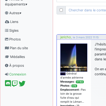
équipements▾
Chercher dans le cont
Autres▾
Liens
Sigles
jericho
,
le 3 mars 2022 11:15
Photos
J'hésit
Plan du site
l'impre
paramil
Médailles
dans le
À propos
On en e
continu
Général
Connexion
d'armée aérienne
Messages :
17 162
Photos :
378
Emplacement :
Pas
loin de la grosse
fuite d'eau qui
remplit le Léman...
Inscription :
19