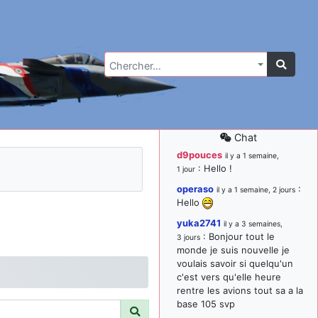
Chercher…
Chat
d9pouces
il y a 1 semaine,
: Hello !
1 jour
operaso
:
il y a 1 semaine, 2 jours
Hello
yuka2741
il y a 3 semaines,
: Bonjour tout le
3 jours
monde je suis nouvelle je
voulais savoir si quelqu'un
c'est vers qu'elle heure
rentre les avions tout sa a la
base 105 svp