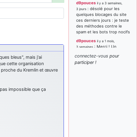
d9pouces
il y a 3 semaines,
: désolé pour les
3 jours
quelques blocages du site
ces derniers jours : je teste
des méthodes contre le
spam et les bots trop nocifs
d9pouces
il y a 1 mois,
: Merci ! Un
3 semaines
souvenir de la Ferté-Alais !
connectez-vous
pour
ues bleus", mais j'ai
paxwax
:
participer !
il y a 1 mois, 3 semaines
que cette organisation
Super, la nouvelle bannière
st proche du Kremlin et œuvre
d9pouces
il y a 2 mois,
: je suis un
1 semaine
avion@,._,+ > lesquels ? je
t pas impossible que ça
ne suis pas sûr de
comprendre
d9pouces
il y a 2 mois,
: ouakamois > si tu
1 semaine
parles du sujet sur l'Armée
de l'Air, bien sûr que oui !
je suis un avion@,._,+
il y a