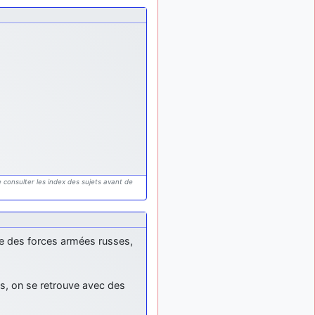
meeting de Lann Bihoué de
2026 ?
cachée dans les pins
il y a
: Coucou et
6 mois, 3 semaines
excellente année 2026 à
tous et au site!
jericho
: Bonne
il y a 7 mois
année et tous mes meilleurs
voeux à tous pour 2026 !
little boy
il y a 7 mois,
: je vous souhaite
1 semaine
un bon réveillon pour cette
nouvelle année!
 consulter les index des sujets avant de
jericho
:
il y a 7 mois, 1 semaine
Merci D9pouces, à mon tour
de souhaiter un Joyeux
tie des forces armées russes,
Noël et de bonnes fêtes de
fin d'année.
d9pouces
il y a 7 mois,
es, on se retrouve avec des
: Joyeux Noël à
1 semaine
tous !