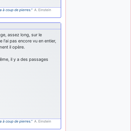
: Bonjour je
2 mois, 1 semaine
viens d'arriver il y a
a à coup de pierres."
A. Einstein
quelques moi et quelques
avions n'ont pas les mêmes
noms qu'aujourd'hui
ouakamois
il y a 2 mois,
age, assez long, sur le
: Bonjourà toutes
2 semaines
'ai pas encore vu en entier,
et à tous.en espérantque
ent il opère.
ces quelques images du
Pays Basque vous auront
même, il y a des passages
plu ; Agur…
d9pouces
il y a 2 mois,
: Je me rattraperai
2 semaines
à la Ferté samedi
d9pouces
il y a 2 mois,
:
2 semaines
Malheureusement non
un
peu trop loin pour moi !
fox_50
:
il y a 2 mois, 3 semaines
Bonjour, certains parmis
a à coup de pierres."
A. Einstein
vous étaient-ils présent au