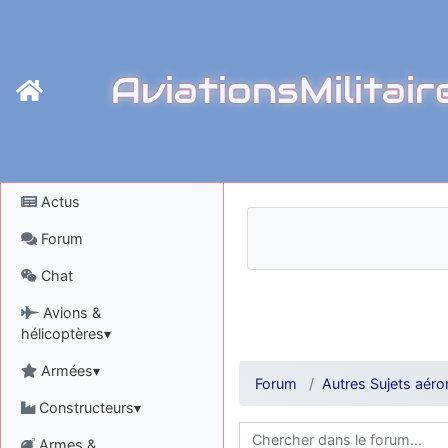
AviationsMilitair
Actus
Forum
Chat
Avions &
hélicoptères▾
Armées▾
Forum
Autres Sujets aéro
Constructeurs▾
Armes &