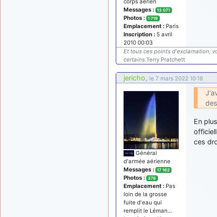
corps aérien
Messages :
13 071
Photos :
1 719
Emplacement :
Paris
Inscription :
5 avril
2010 00:03
Et tous ces points d'exclamation, vo
certains.
Terry Pratchett
jericho
,
le 7 mars 2022 10:18
J'a
des
En plus
officie
ces dr
Général
d'armée aérienne
Messages :
17 162
Photos :
378
Emplacement :
Pas
loin de la grosse
fuite d'eau qui
remplit le Léman...