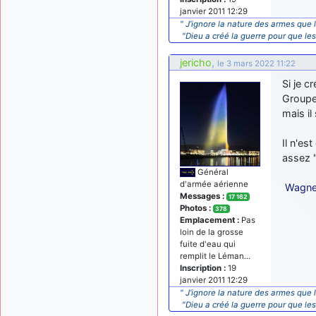
janvier 2011 12:29
" J’ignore la nature des armes que l
"Dieu a créé la guerre pour que le
jericho
,
le 3 mars 2022 11:22
Si je c
Groupe
mais i
Il n'es
assez 
Général
d'armée aérienne
Wagner
Messages :
17 162
Photos :
378
Emplacement :
Pas
loin de la grosse
fuite d'eau qui
remplit le Léman...
Inscription :
19
janvier 2011 12:29
" J’ignore la nature des armes que l
"Dieu a créé la guerre pour que le