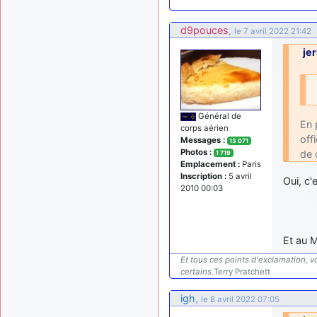
d9pouces
,
le 7 avril 2022 21:42
je
Général de
En 
corps aérien
off
Messages :
13 071
Photos :
de 
1 719
Emplacement :
Paris
Inscription :
5 avril
Oui, c'
2010 00:03
Et au M
Et tous ces points d'exclamation, vo
certains.
Terry Pratchett
igh
,
le 8 avril 2022 07:05