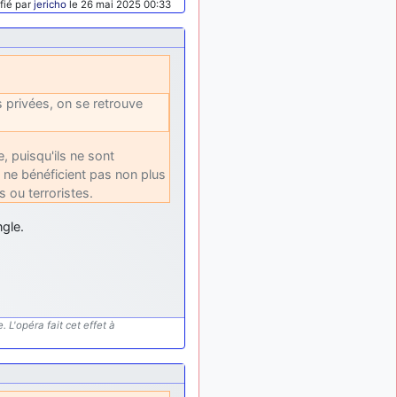
fié par
jericho
le 26 mai 2025 00:33
ça devrait aller un peu
mieux
d9pouces
il y a 10 mois,
: cette fois, c'est le
1 semaine
Brésil et Singapour qui
s privées, on se retrouve
mettent le site par terre
jericho
:
il y a 11 mois, 2 semaines
Ah ben je peux te confirmer
, puisqu'ils ne sont
que j'étais resté dans le
ls ne bénéficient pas non plus
filtre…
ou terroristes.
d9pouces
il y a 11 mois,
: Désolé ! Mon
2 semaines
ngle.
filtrage a été un peu trop
violent manifestement
tout voir
 L'opéra fait cet effet à