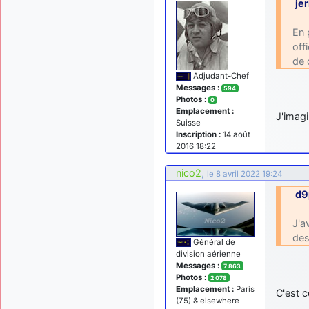
je
En 
off
de 
Adjudant-Chef
Messages :
594
Photos :
0
Emplacement :
J'imagi
Suisse
Inscription :
14 août
2016 18:22
nico2
,
le 8 avril 2022 19:24
d9
J'a
des
Général de
division aérienne
Messages :
7 863
Photos :
2 078
Emplacement :
Paris
C'est c
(75) & elsewhere