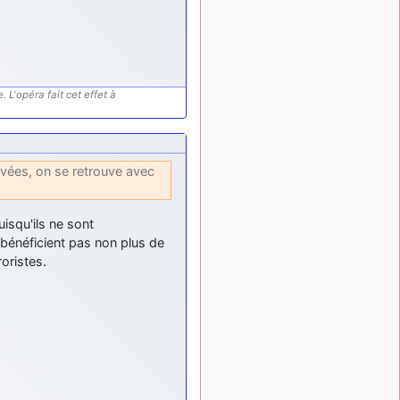
d9pouces
: mais
il y a 8 mois
tu peux tenter l'un des
rares lycées militaires
comme le Prytanée dans la
Sarthe, ça ne peut pas faire
de mal !
 L'opéra fait cet effet à
d9pouces
: C'est
il y a 8 mois
plutôt après le lycée, voire
après une prépa
rivées, on se retrouve avec
scientifique, tu as donc
encore un peu de temps
devant toi
uisqu'ils ne sont
yaellerigolow
il y a 8 mois,
e bénéficient pas non plus de
: bonjour a tous je
1 semaine
oristes.
suis un élève de première
passionnée par l'aviation
militaire , pourrais je savoir
que faire après le lycée
pour s'orienter et pouvoir
devenir officier de l'armée
de l'air?
d9pouces
:
il y a 9 mois