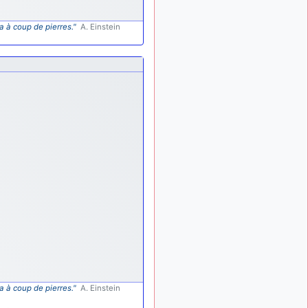
lesquels, par exemple ?
a à coup de pierres."
A. Einstein
mahmoud
:
il y a 9 mois
bonsoir, très instructif ce
site .mais nous aimerions
avoir les photo des anciens
appareils de l'armée de l'air
de la haute -volta
d9pouces
: Ça
il y a 10 mois
me casse quand même bien
les pieds, j’avoue
jericho
:
il y a 10 mois, 1 semaine
Pour moi tout est à nouveau
OK dirait-on… Merci à toi.
d9pouces
il y a 10 mois,
: En espérant
1 semaine
n’avoir coupé les
accessoires de personne au
passage !
d9pouces
il y a 10 mois,
a à coup de pierres."
A. Einstein
: j'ai trouvé un
1 semaine
palliatif un peu violent, mais