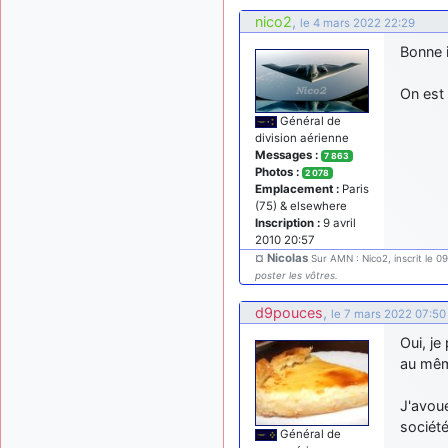
nico2
,
le 4 mars 2022 22:29
Bonne i
On est 
Général de
division aérienne
Messages :
7 863
Photos :
2 078
Emplacement :
Paris
(75) & elsewhere
Inscription :
9 avril
2010 20:57
¤ Nicolas
Sur AMN : Nico2, inscrit le 0
poster les vôtres.
d9pouces
,
le 7 mars 2022 07:50
Oui, je
au mêm
J'avoue
société
Général de