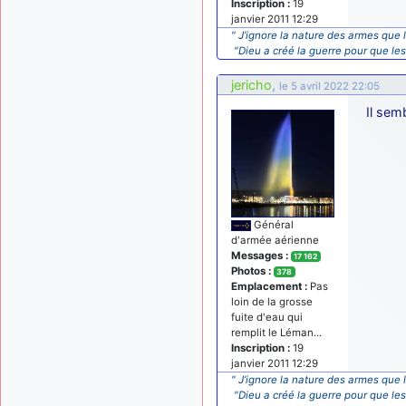
Inscription :
19
janvier 2011 12:29
" J’ignore la nature des armes que l
"Dieu a créé la guerre pour que le
jericho
,
le 5 avril 2022 22:05
Il sem
Général
d'armée aérienne
Messages :
17 162
Photos :
378
Emplacement :
Pas
loin de la grosse
fuite d'eau qui
remplit le Léman...
Inscription :
19
janvier 2011 12:29
" J’ignore la nature des armes que l
"Dieu a créé la guerre pour que le