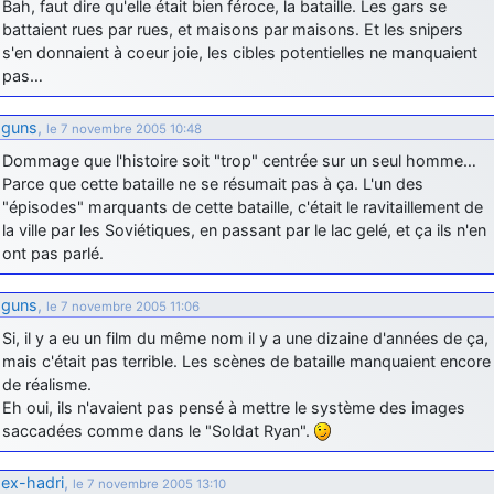
Bah, faut dire qu'elle était bien féroce, la bataille. Les gars se
battaient rues par rues, et maisons par maisons. Et les snipers
s'en donnaient à coeur joie, les cibles potentielles ne manquaient
pas…
guns
,
le 7 novembre 2005 10:48
Dommage que l'histoire soit "trop" centrée sur un seul homme…
Parce que cette bataille ne se résumait pas à ça. L'un des
"épisodes" marquants de cette bataille, c'était le ravitaillement de
la ville par les Soviétiques, en passant par le lac gelé, et ça ils n'en
ont pas parlé.
guns
,
le 7 novembre 2005 11:06
Si, il y a eu un film du même nom il y a une dizaine d'années de ça,
mais c'était pas terrible. Les scènes de bataille manquaient encore
de réalisme.
Eh oui, ils n'avaient pas pensé à mettre le système des images
saccadées comme dans le "Soldat Ryan".
ex-hadri
,
le 7 novembre 2005 13:10