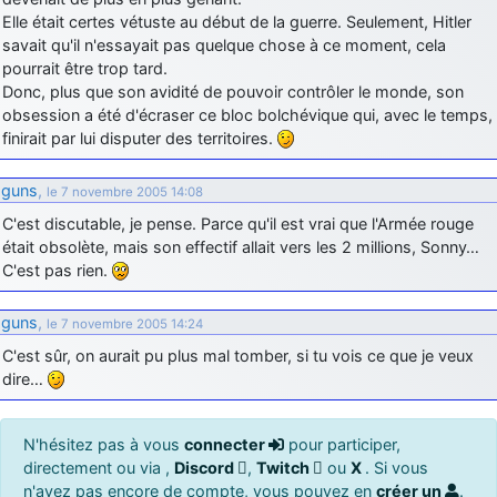
Elle était certes vétuste au début de la guerre. Seulement, Hitler
savait qu'il n'essayait pas quelque chose à ce moment, cela
pourrait être trop tard.
Donc, plus que son avidité de pouvoir contrôler le monde, son
obsession a été d'écraser ce bloc bolchévique qui, avec le temps,
finirait par lui disputer des territoires.
guns
,
le 7 novembre 2005 14:08
C'est discutable, je pense. Parce qu'il est vrai que l'Armée rouge
était obsolète, mais son effectif allait vers les 2 millions, Sonny…
C'est pas rien.
guns
,
le 7 novembre 2005 14:24
C'est sûr, on aurait pu plus mal tomber, si tu vois ce que je veux
dire…
N'hésitez pas à vous
connecter
pour participer,
directement ou via ,
Discord
,
Twitch
ou
X
. Si vous
n'avez pas encore de compte, vous pouvez en
créer un
.