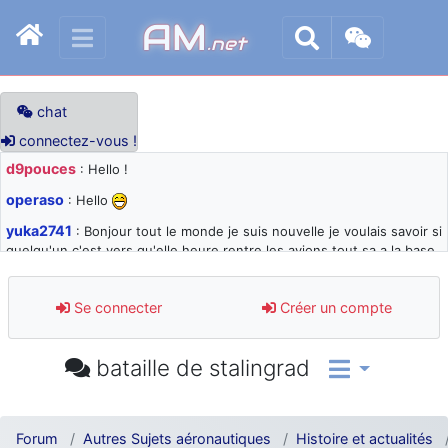
AM
.net
chat
connectez-vous !
d9pouces
: Hello !
operaso
: Hello
yuka2741
: Bonjour tout le monde je suis nouvelle je voulais savoir si
quelqu'un c'est vers qu'elle heure rentre les avions tout sa a la base
105 svp
d9pouces
: désolé pour les quelques blocages du site ces derniers
Se connecter
Créer un compte
jours : je teste des méthodes contre le spam et les bots trop nocifs
d9pouces
: Merci ! Un souvenir de la Ferté-Alais !
bataille de stalingrad
paxwax
: Super, la nouvelle bannière
d9pouces
: je suis un avion@,._,+ > lesquels ? je ne suis pas sûr de
comprendre
Forum
Autres Sujets aéronautiques
Histoire et actualités