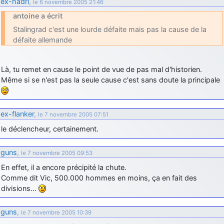
ex-hadri
,
le 6 novembre 2005 21:46
d9pouces
: cette fois, c'est le Brésil et Singapour qui mettent le site
antoine a écrit
par terre
Stalingrad c'est une lourde défaite mais pas la cause de la
jericho
: Ah ben je peux te confirmer que j'étais resté dans le filtre…
défaite allemande
d9pouces
: Désolé ! Mon filtrage a été un peu trop violent
Là, tu remet en cause le point de vue de pas mal d'historien.
manifestement
Même si se n'est pas la seule cause c'est sans doute la principale
tout voir
ex-flanker
,
le 7 novembre 2005 07:51
le déclencheur, certainement.
guns
,
le 7 novembre 2005 09:53
En effet, il a encore précipité la chute.
Comme dit Vic, 500.000 hommes en moins, ça en fait des
divisions…
guns
,
le 7 novembre 2005 10:39