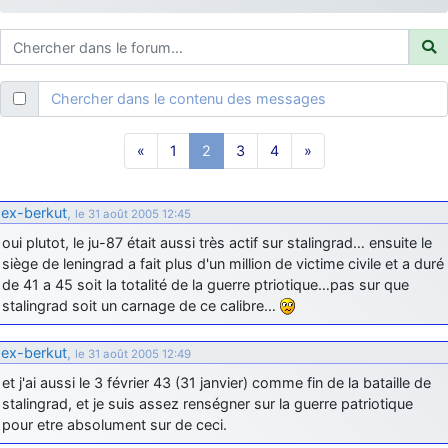
d9pouces
: ouakamois > si tu parles du sujet sur l'Armée de l'Air,
bien sûr que oui !
je suis un avion@,._,+
: Bonjour je viens d'arriver il y a quelques
moi et quelques avions n'ont pas les mêmes noms qu'aujourd'hui
Chercher dans le contenu des messages
ouakamois
: Bonjourà toutes et à tous.en espérantque ces
quelques images du Pays Basque vous auront plu ; Agur…
«
1
2
3
4
»
d9pouces
: Je me rattraperai à la Ferté samedi
d9pouces
: Malheureusement non
un peu trop loin pour moi !
ex-berkut
,
le 31 août 2005 12:45
fox_50
: Bonjour, certains parmis vous étaient-ils présent au
oui plutot, le ju-87 était aussi très actif sur stalingrad… ensuite le
meeting de Lann Bihoué de 2026 ?
siège de leningrad a fait plus d'un million de victime civile et a duré
cachée dans les pins
: Coucou et excellente année 2026 à tous et
de 41 a 45 soit la totalité de la guerre ptriotique…pas sur que
au site!
stalingrad soit un carnage de ce calibre…
jericho
: Bonne année et tous mes meilleurs voeux à tous pour
2026 !
ex-berkut
,
le 31 août 2005 12:49
little boy
: je vous souhaite un bon réveillon pour cette nouvelle
et j'ai aussi le 3 février 43 (31 janvier) comme fin de la bataille de
année!
stalingrad, et je suis assez renségner sur la guerre patriotique
pour etre absolument sur de ceci.
jericho
: Merci D9pouces, à mon tour de souhaiter un Joyeux Noël
et de bonnes fêtes de fin d'année.