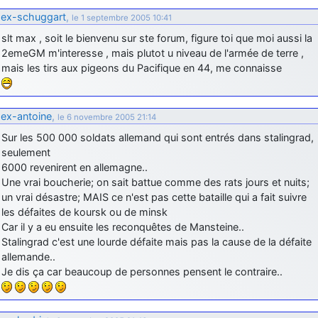
ex-schuggart
,
le 1 septembre 2005 10:41
d9pouces
: Joyeux Noël à tous !
slt max , soit le bienvenu sur ste forum, figure toi que moi aussi la
d9pouces
: mais tu peux tenter l'un des rares lycées militaires
2emeGM m'interesse , mais plutot u niveau de l'armée de terre ,
comme le Prytanée dans la Sarthe, ça ne peut pas faire de mal !
mais les tirs aux pigeons du Pacifique en 44, me connaisse
d9pouces
: C'est plutôt après le lycée, voire après une prépa
scientifique, tu as donc encore un peu de temps devant toi
yaellerigolow
: bonjour a tous je suis un élève de première
ex-antoine
,
le 6 novembre 2005 21:14
passionnée par l'aviation militaire , pourrais je savoir que faire après
Sur les 500 000 soldats allemand qui sont entrés dans stalingrad,
le lycée pour s'orienter et pouvoir devenir officier de l'armée de l'air?
seulement
d9pouces
: lesquels, par exemple ?
6000 revenirent en allemagne..
Une vrai boucherie; on sait battue comme des rats jours et nuits;
mahmoud
: bonsoir, très instructif ce site .mais nous aimerions avoir
un vrai désastre; MAIS ce n'est pas cette bataille qui a fait suivre
les photo des anciens appareils de l'armée de l'air de la haute -volta
les défaites de koursk ou de minsk
d9pouces
: Ça me casse quand même bien les pieds, j’avoue
Car il y a eu ensuite les reconquêtes de Mansteine..
jericho
Stalingrad c'est une lourde défaite mais pas la cause de la défaite
: Pour moi tout est à nouveau OK dirait-on… Merci à toi.
allemande..
d9pouces
: En espérant n’avoir coupé les accessoires de personne
Je dis ça car beaucoup de personnes pensent le contraire..
au passage !
d9pouces
: j'ai trouvé un palliatif un peu violent, mais ça devrait aller
un peu mieux