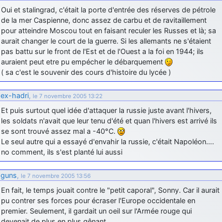
Oui et stalingrad, c'était la porte d'entrée des réserves de pétrole
de la mer Caspienne, donc assez de carbu et de ravitaillement
pour atteindre Moscou tout en faisant reculer les Russes et là; sa
aurait changer le court de la guerre. Si les allemants ne s'étaient
pas battu sur le front de l'Est et de l'Ouest a la foi en 1944; ils
auraient peut etre pu empécher le débarquement
( sa c'est le souvenir des cours d'histoire du lycée )
ex-hadri
,
le 7 novembre 2005 13:22
Et puis surtout quel idée d'attaquer la russie juste avant l'hivers,
les soldats n'avait que leur tenu d'été et quan l'hivers est arrivé ils
se sont trouvé assez mal a -40°C.
Le seul autre qui a essayé d'envahir la russie, c'était Napoléon….
no comment, ils s'est planté lui aussi
guns
,
le 7 novembre 2005 13:56
En fait, le temps jouait contre le "petit caporal", Sonny. Car il aurait
pu contrer ses forces pour écraser l'Europe occidentale en
premier. Seulement, il gardait un oeil sur l'Armée rouge qui
devenait de plus en plus gênant.