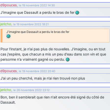
d9pouces
,
d9pouces
le 19 novembre 2022 14:30
: cette fois, c'est le Brésil et Singapour qui mettent le site
par terre
J'imagine que Dassault a perdu le bras de fer
jericho
: Ah ben je peux te confirmer que j'étais resté dans le filtre…
jericho
,
le 19 novembre 2022 18:21
d9pouces
: Désolé ! Mon filtrage a été un peu trop violent
J'imagine que Dassault a perdu le bras de fer
manifestement
tout voir
Pour l'instant, je n'ai pas plus de nouvelles. J'imagine, ou en tout
cas j'espère, que chacun a mis un peu d'eau dans son vin et que
personne n'a vraiment gagné ou perdu.
d9pouces
,
le 19 novembre 2022 20:40
J’ai un peu cherché, mais je n’ai rien trouvé non plus
jericho
,
le 26 novembre 2022 23:12
Bon, ben il semblerait que rien n'ait encore été signé du côté de
Dassault.