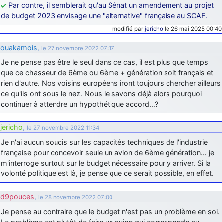
Par contre, il semblerait qu'au Sénat un amendement au projet
de budget 2023 envisage une "alternative" française au SCAF.
modifié par
jericho
le 26 mai 2025 00:40
ouakamois
,
le 27 novembre 2022 07:17
Je ne pense pas être le seul dans ce cas, il est plus que temps
que ce chasseur de 6ème ou 6ème + génération soit français et
rien d'autre. Nos voisins européens iront toujours chercher ailleurs
ce qu'ils ont sous le nez. Nous le savons déjà alors pourquoi
continuer à attendre un hypothétique accord…?
jericho
,
le 27 novembre 2022 11:34
Je n'ai aucun soucis sur les capacités techniques de l'industrie
française pour concevoir seule un avion de 6ème génération… je
m'interroge surtout sur le budget nécessaire pour y arriver. Si la
volonté politique est là, je pense que ce serait possible, en effet.
d9pouces
,
le 28 novembre 2022 07:00
Je pense au contraire que le budget n'est pas un problème en soi.
Le problème est plutôt de faire un avion qui corresponde au