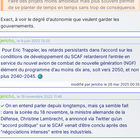
Faire des projets moins ambitieux mais plus souvent permet
de se planter de temps en temps sans trop de conséquence.
d9pouces
: Joyeux Noël à tous !
d9pouces
: mais tu peux tenter l'un des rares lycées militaires
Exact, à voir le degré d'autonomie que veulent garder les
comme le Prytanée dans la Sarthe, ça ne peut pas faire de mal !
gouvernements.
d9pouces
: C'est plutôt après le lycée, voire après une prépa
scientifique, tu as donc encore un peu de temps devant toi
jericho
,
le 9 juin 2022 13:25
yaellerigolow
Pour Eric Trappier, les retards persistants dans l'accord sur les
: bonjour a tous je suis un élève de première
passionnée par l'aviation militaire , pourrais je savoir que faire après
conditions de développement du SCAF retarderont l'entrée en
le lycée pour s'orienter et pouvoir devenir officier de l'armée de l'air?
service du nouvel avion de combat de nouvelle génération (NGF)
élément du programme d'au moins dix ans, soit vers 2050, et non
d9pouces
: lesquels, par exemple ?
plus 2040-2045.
mahmoud
: bonsoir, très instructif ce site .mais nous aimerions avoir
modifié par
jericho
le 26 mai 2025 00:35
les photo des anciens appareils de l'armée de l'air de la haute -volta
jericho
,
d9pouces
: Ça me casse quand même bien les pieds, j’avoue
le 19 novembre 2022 11:46
On en entend parler depuis longtemps, mais ça semble fait
jericho
: Pour moi tout est à nouveau OK dirait-on… Merci à toi.
: dans la soirée du 18 novembre, la ministre allemande de la
d9pouces
: En espérant n’avoir coupé les accessoires de personne
Défense, Christine Lambrecht, a annoncé via Twitter qu’un
au passage !
"accord politique" sur le SCAF venait d’être conclu après des
d9pouces
"négociations intenses" entre les industriels.
: j'ai trouvé un palliatif un peu violent, mais ça devrait aller
un peu mieux