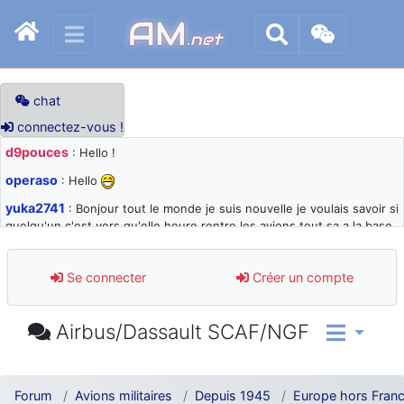
AM
.net
chat
connectez-vous !
d9pouces
: Hello !
operaso
: Hello
yuka2741
: Bonjour tout le monde je suis nouvelle je voulais savoir si
quelqu'un c'est vers qu'elle heure rentre les avions tout sa a la base
105 svp
d9pouces
: désolé pour les quelques blocages du site ces derniers
Se connecter
Créer un compte
jours : je teste des méthodes contre le spam et les bots trop nocifs
d9pouces
: Merci ! Un souvenir de la Ferté-Alais !
Airbus/Dassault SCAF/NGF
paxwax
: Super, la nouvelle bannière
d9pouces
: je suis un avion@,._,+ > lesquels ? je ne suis pas sûr de
comprendre
Forum
Avions militaires
Depuis 1945
Europe hors Fran