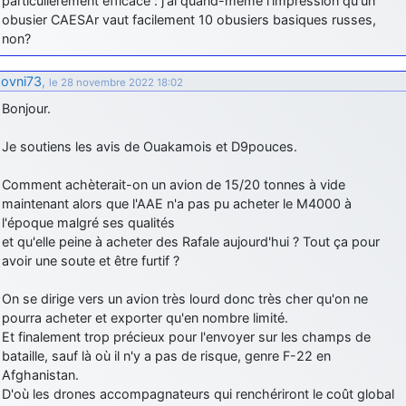
particulièrement efficace : j'ai quand-même l'impression qu'un
obusier CAESAr vaut facilement 10 obusiers basiques russes,
non?
ovni73
,
le 28 novembre 2022 18:02
Bonjour.
Je soutiens les avis de Ouakamois et D9pouces.
Comment achèterait-on un avion de 15/20 tonnes à vide
maintenant alors que l'AAE n'a pas pu acheter le M4000 à
l'époque malgré ses qualités
et qu'elle peine à acheter des Rafale aujourd'hui ? Tout ça pour
avoir une soute et être furtif ?
On se dirige vers un avion très lourd donc très cher qu'on ne
pourra acheter et exporter qu'en nombre limité.
Et finalement trop précieux pour l'envoyer sur les champs de
bataille, sauf là où il n'y a pas de risque, genre F-22 en
Afghanistan.
D'où les drones accompagnateurs qui renchériront le coût global