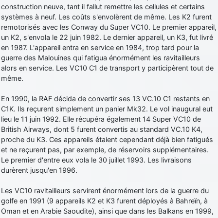
construction neuve, tant il fallut remettre les cellules et certains
systèmes à neuf. Les coûts s'envolèrent de même. Les K2 furent
remotorisés avec les Conway du Super VC10. Le premier appareil,
un K2, s'envola le 22 juin 1982. Le dernier appareil, un K3, fut livré
en 1987. L'appareil entra en service en 1984, trop tard pour la
guerre des Malouines qui fatigua énormément les ravitailleurs
alors en service. Les VC10 C1 de transport y participèrent tout de
même.
En 1990, la RAF décida de convertir ses 13 VC.10 C1 restants en
C1K. Ils reçurent simplement un panier Mk32. Le vol inaugural eut
lieu le 11 juin 1992. Elle récupéra également 14 Super VC10 de
British Airways, dont 5 furent convertis au standard VC.10 K4,
proche du K3. Ces appareils étaient cependant déjà bien fatigués
et ne reçurent pas, par exemple, de réservoirs supplémentaires.
Le premier d'entre eux vola le 30 juillet 1993. Les livraisons
durèrent jusqu'en 1996.
Les VC10 ravitailleurs servirent énormément lors de la guerre du
golfe en 1991 (9 appareils K2 et K3 furent déployés à Bahreïn, à
Oman et en Arabie Saoudite), ainsi que dans les Balkans en 1999,