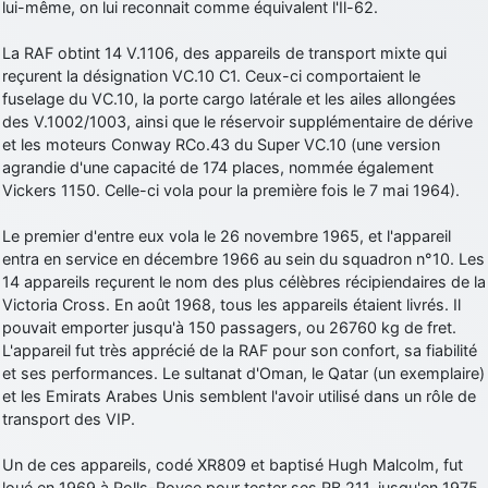
lui-même, on lui reconnait comme équivalent l'Il-62.
La RAF obtint 14 V.1106, des appareils de transport mixte qui
reçurent la désignation VC.10 C1. Ceux-ci comportaient le
fuselage du VC.10, la porte cargo latérale et les ailes allongées
des V.1002/1003, ainsi que le réservoir supplémentaire de dérive
et les moteurs Conway RCo.43 du Super VC.10 (une version
agrandie d'une capacité de 174 places, nommée également
Vickers 1150. Celle-ci vola pour la première fois le 7 mai 1964).
Le premier d'entre eux vola le 26 novembre 1965, et l'appareil
entra en service en décembre 1966 au sein du squadron n°10. Les
14 appareils reçurent le nom des plus célèbres récipiendaires de la
Victoria Cross. En août 1968, tous les appareils étaient livrés. Il
pouvait emporter jusqu'à 150 passagers, ou 26760 kg de fret.
L'appareil fut très apprécié de la RAF pour son confort, sa fiabilité
et ses performances. Le sultanat d'Oman, le Qatar (un exemplaire)
et les Emirats Arabes Unis semblent l'avoir utilisé dans un rôle de
transport des VIP.
Un de ces appareils, codé XR809 et baptisé Hugh Malcolm, fut
loué en 1969 à Rolls-Royce pour tester ses RB.211, jusqu'en 1975.