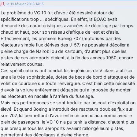
jff
,
le 19 février 2013 14:15
Le problème du VC 10 fut d'avoir été dessiné autour de
spécifications trop … spécifiques. En effet, la BOAC avait
demandé des caractéristiques avancées de décollage par temps
chaud et haut, pour son réseau d'afrique de l'est et d'asie.
Effectivement, les premiers Boeing 707 (motorisés par des
réacteurs simple flux dérivés des J-57) ne pouvaient décoller à
pleine charge de Nairobi ou de Kartoum, d'autant plus que les
pistes de ces aéroports étaient, à la fin des années 1950, encore
relativement courtes.
Ces spécifications ont conduit les ingénieurs de Vickers a utiliser
une aile très sophistiquée, dotée de becs de bord d'attaque et de
volet de courbure sur toute l'envergure. C'est bien cette nécessité
d'avoir la voilure entièrement dégagée qui a imposée de monter
les réacteurs en nacelle à l'arrière du fuselage.
Mais ces performances se sont traduite par un cout d'exploitation
élevé. Et quand Boeing a introduit des reacteurs doubles flux sur
son 707, lui permettant d'avoir enfin un bonne autonomie avec le
plein de passagers, le VC 10 n'a pu tenir la distance, d'autant plus
que presque tous les aéroports avaient rallongé leurs pistes,
permettant des décollages à pleine charge.