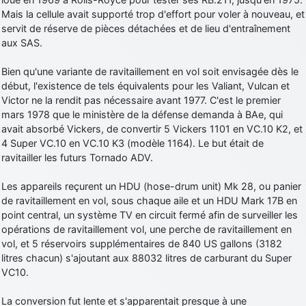
Mais la cellule avait supporté trop d'effort pour voler à nouveau, et
servit de réserve de pièces détachées et de lieu d'entraînement
aux SAS.
Bien qu'une variante de ravitaillement en vol soit envisagée dès le
début, l'existence de tels équivalents pour les Valiant, Vulcan et
Victor ne la rendit pas nécessaire avant 1977. C'est le premier
mars 1978 que le ministère de la défense demanda à BAe, qui
avait absorbé Vickers, de convertir 5 Vickers 1101 en VC.10 K2, et
4 Super VC.10 en VC.10 K3 (modèle 1164). Le but était de
ravitailler les futurs Tornado ADV.
Les appareils reçurent un HDU (hose-drum unit) Mk 28, ou panier
de ravitaillement en vol, sous chaque aile et un HDU Mark 17B en
point central, un système TV en circuit fermé afin de surveiller les
opérations de ravitaillement vol, une perche de ravitaillement en
vol, et 5 réservoirs supplémentaires de 840 US gallons (3182
litres chacun) s'ajoutant aux 88032 litres de carburant du Super
VC10.
La conversion fut lente et s'apparentait presque à une