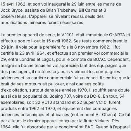
15 avril 1962, et son vol inaugural le 29 juin entre les mains de
d9pouces
: cette fois, c'est le Brésil et Singapour qui mettent le site
Jock Bryce, assisté de Brian Trubshaw, Bill Cairns et 3
par terre
observateurs. L'appareil se révélant réussi, seuls des
jericho
: Ah ben je peux te confirmer que j'étais resté dans le filtre…
modifications mineures furent nécessaires.
Le premier appareil de série, le V.1101, était immatriculé G-ARTA et
d9pouces
: Désolé ! Mon filtrage a été un peu trop violent
effectua son roll-out le 15 avril 1962. Ses tests commencèrent le
manifestement
29 juin. Il vola pour la première fois le 8 novembre 1962. Il fut
tout voir
certifié le 23 avril 1964, et effectua son premier vol commercial le
29, entre Londres et Lagos, pour le compte de BOAC. Cependant,
malgré sa bonne tenue en vol appréciée tant des équipages que
des passagers, il n'intéressa jamais vraiment les compagnies
aériennes et sa carrière commerciale fut un échec. Il semble que le
bruit de ses moteurs ait pu jouer, ainsi que ses coûts
d'exploitation, surtout dans les années 1970. Il souffrit sans doute
aussi de la popularité du Boeing 707, voire du DC-8. En tout, 54
exemplaires, soit 32 VC10 standard et 22 Super VC10, furent
produits entre 1962 et 1970, et équipèrent des compagnies
aériennes britanniques et africaines (notamment Air Ghana). Ce fut
par ailleurs le dernier appareil conçu par la firme Vickers. Dès
1964, elle fut absorbée par le conglomérat BAC. Quand à l'appareil