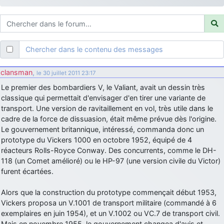
d9pouces
: ouakamois > si tu parles du sujet sur l'Armée de l'Air,
bien sûr que oui !
je suis un avion@,._,+
: Bonjour je viens d'arriver il y a quelques
moi et quelques avions n'ont pas les mêmes noms qu'aujourd'hui
Chercher dans le contenu des messages
ouakamois
: Bonjourà toutes et à tous.en espérantque ces
quelques images du Pays Basque vous auront plu ; Agur…
clansman
,
le 30 juillet 2011 23:17
d9pouces
: Je me rattraperai à la Ferté samedi
Le premier des bombardiers V, le Valiant, avait un dessin très
d9pouces
classique qui permettait d'envisager d'en tirer une variante de
: Malheureusement non
un peu trop loin pour moi !
transport. Une version de ravitaillement en vol, très utile dans le
fox_50
: Bonjour, certains parmis vous étaient-ils présent au
cadre de la force de dissuasion, était même prévue dès l'origine.
meeting de Lann Bihoué de 2026 ?
Le gouvernement britannique, intéressé, commanda donc un
cachée dans les pins
: Coucou et excellente année 2026 à tous et
prototype du Vickers 1000 en octobre 1952, équipé de 4
au site!
réacteurs Rolls-Royce Conway. Des concurrents, comme le DH-
118 (un Comet amélioré) ou le HP-97 (une version civile du Victor)
jericho
: Bonne année et tous mes meilleurs voeux à tous pour
furent écartées.
2026 !
little boy
: je vous souhaite un bon réveillon pour cette nouvelle
Alors que la construction du prototype commençait début 1953,
année!
Vickers proposa un V.1001 de transport militaire (commandé à 6
jericho
exemplaires en juin 1954), et un V.1002 ou VC.7 de transport civil.
: Merci D9pouces, à mon tour de souhaiter un Joyeux Noël
et de bonnes fêtes de fin d'année.
Mais en novembre 1955, le gouvernement changea d'avis et