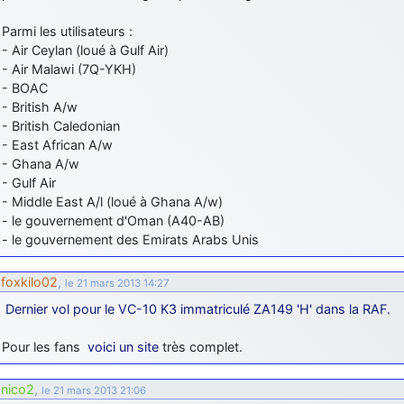
Parmi les utilisateurs :
- Air Ceylan (loué à Gulf Air)
- Air Malawi (7Q-YKH)
- BOAC
- British A/w
- British Caledonian
- East African A/w
- Ghana A/w
- Gulf Air
- Middle East A/l (loué à Ghana A/w)
- le gouvernement d'Oman (A40-AB)
- le gouvernement des Emirats Arabs Unis
foxkilo02
,
le 21 mars 2013 14:27
Dernier vol pour le VC-10 K3 immatriculé ZA149 'H' dans la RAF.
Pour les fans
voici un site
très complet.
nico2
,
le 21 mars 2013 21:06