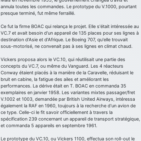
annula toutes les commandes. Le prototype du V.1000, pourtant
d9pouces
: Joyeux Noël à tous !
presque terminé, fut même ferraillé.
d9pouces
: mais tu peux tenter l'un des rares lycées militaires
comme le Prytanée dans la Sarthe, ça ne peut pas faire de mal !
Ce fut la firme BOAC qui relança le projet. Elle s'était intéressée au
VC.7 et avait besoin d'un appareil de 135 places pour ses lignes à
d9pouces
: C'est plutôt après le lycée, voire après une prépa
destination d'Asie et d'Afrique. Le Boeing 707, qu'elle trouvait
scientifique, tu as donc encore un peu de temps devant toi
sous-motorisé, ne convenait pas à ses lignes en climat chaud.
yaellerigolow
: bonjour a tous je suis un élève de première
passionnée par l'aviation militaire , pourrais je savoir que faire après
Vickers proposa alors le VC.10, qui réutilisait une partie des
le lycée pour s'orienter et pouvoir devenir officier de l'armée de l'air?
concepts du VC.7, ou même du Vanguard. Les 4 réacteurs
d9pouces
: lesquels, par exemple ?
Conway étaient placés à la manière de la Caravelle, réduisant le
bruit en cabine, la fatigue des ailes et améliorant les
mahmoud
: bonsoir, très instructif ce site .mais nous aimerions avoir
performances. La dérive était en T. BOAC en commanda 35
les photo des anciens appareils de l'armée de l'air de la haute -volta
exemplaires en janvier 1958. Les variantes mixtes passager/fret
d9pouces
: Ça me casse quand même bien les pieds, j’avoue
V.1002 et 1003, demandée par British United Airways, intéressa
également la RAF en 1960, toujours à la recherche d'un avion de
jericho
: Pour moi tout est à nouveau OK dirait-on… Merci à toi.
ce type. Celle-ci le fit savoir officiellement à travers la
d9pouces
: En espérant n’avoir coupé les accessoires de personne
spécification 239 concernant un appareil de transport stratégique,
au passage !
et commanda 5 appareils en septembre 1961.
d9pouces
: j'ai trouvé un palliatif un peu violent, mais ça devrait aller
Le prototype du VC.10, ou Vickers 1100, effectua son roll-out le
un peu mieux