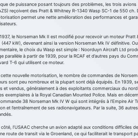
que de puissance posant toujours des problèmes, les trois avion
AZS) reçoivent des Pratt & Whitney R-1340 Wasp SC-1 de 550 ch. 
torisation permet une nette amélioration des performances et garan
lisateurs.
n 1937, le Norseman Mk II est modifié pour recevoir un moteur Pra
(447 kW), devenant ainsi la version Norseman Mk IV définitive. Ou
entaire, le choix du Wasp est simple : Noorduyn Aircraft Ltd produ
e parallèle à partir de 1939, pour la RCAF et d’autres pays du Co
ard T-6 qui utilisent ce moteur.
 cette nouvelle motorisation, le nombre de commandes de Norseman
teurs sont peu nombreux et la plupart sont déjà équipés. En 1939, 
ts et vendus, généralement à des exploitants commerciaux du nord
es exemplaires à la Royal Canadian Mounted Police. Mais en décemb
commande 38 Norseman Mk IV W qui sont intégrés à l’Empire Air T
on et l’entraînement de ses radionavigateurs. Par la suite, 36 autre
ndés.
côté, l’USAAC cherche un avion adapté aux conditions difficiles de
ne route de transit via le Groenland, ce qui faciliterait le transport 