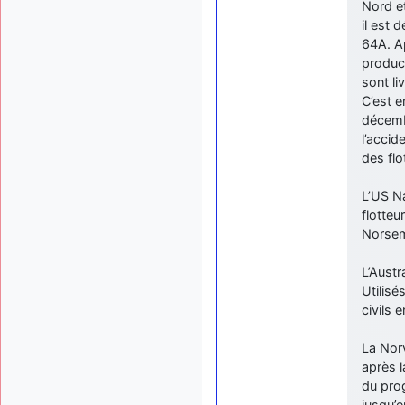
Nord et
il est
64A. A
produc
sont li
C’est e
décembr
l’accid
des flo
L’US Na
flotte
Norse
L’Austr
Utilisé
civils 
La Nor
après l
du prog
jusqu’