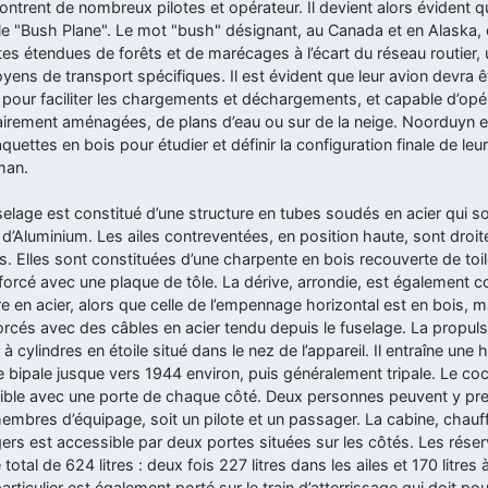
contrent de nombreux pilotes et opérateur. Il devient alors évident qu
le "Bush Plane". Le mot "bush" désignant, au Canada et en Alaska, d
es étendues de forêts et de marécages à l’écart du réseau routier
ens de transport spécifiques. Il est évident que leur avion devra êt
pour faciliter les chargements et déchargements, et capable d’opére
rement aménagées, de plans d’eau ou sur de la neige. Noorduyn et
uettes en bois pour étudier et définir la configuration finale de leur
man.
elage est constitué d’une structure en tubes soudés en acier qui s
s d’Aluminium. Les ailes contreventées, en position haute, sont dr
s. Elles sont constituées d’une charpente en bois recouverte de toil
forcé avec une plaque de tôle. La dérive, arrondie, est également c
re en acier, alors que celle de l’empennage horizontal est en bois, 
orcés avec des câbles en acier tendu depuis le fuselage. La propul
à cylindres en étoile situé dans le nez de l’appareil. Il entraîne une 
e bipale jusque vers 1944 environ, puis généralement tripale. Le coc
ible avec une porte de chaque côté. Deux personnes peuvent y pre
mbres d’équipage, soit un pilote et un passager. La cabine, chauffé
rs est accessible par deux portes situées sur les côtés. Les réser
total de 624 litres : deux fois 227 litres dans les ailes et 170 litres
particulier est également porté sur le train d’atterrissage qui doit pou