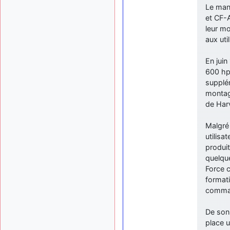
Le man
et CF-
leur mo
aux uti
En jui
600 hp 
supplém
montag
de Harv
Malgré
utilisa
produi
quelqu
Force 
formati
comma
De son 
place u