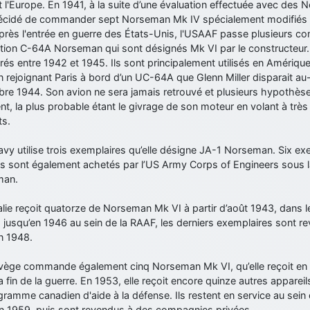
 l'Europe. En 1941, à la suite d’une évaluation effectuée avec des
 décidé de commander sept Norseman Mk IV spécialement modifiés 
près l'entrée en guerre des États-Unis, l'USAAF passe plusieurs c
tion C-64A Norseman qui sont désignés Mk VI par le constructeur. 
vrés entre 1942 et 1945. Ils sont principalement utilisés en Amériq
n rejoignant Paris à bord d’un UC-64A que Glenn Miller disparait a
e 1944. Son avion ne sera jamais retrouvé et plusieurs hypothèses
ent, la plus probable étant le givrage de son moteur en volant à trè
ts.
vy utilise trois exemplaires qu’elle désigne JA-1 Norseman. Six e
urs sont également achetés par l’US Army Corps of Engineers sous 
man.
alie reçoit quatorze de Norseman Mk VI à partir d’août 1943, dans le
s jusqu’en 1946 au sein de la RAAF, les derniers exemplaires sont re
en 1948.
vège commande également cinq Norseman Mk VI, qu’elle reçoit en
a fin de la guerre. En 1953, elle reçoit encore quinze autres apparei
ramme canadien d'aide à la défense. Ils restent en service au sein
en 1959, puis sont revendus à des compagnies privées.