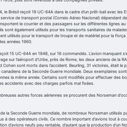
, le Brésil reçoit 19 UC-64A dans le cadre d’un prêt-bail avec les Et
 service de transport postal (Correio Aéreo Nacional) dépendant de 
ransportent le courrier et des passagers sur les différentes lignes au 
ls sont également utilisés pour les transports sanitaires de malade
nt utilisés pour le transport de troupe et de matériel pour la Força 
des années 1960.
 reçoit 15 UC-64A en 1948, sur 16 commandés. L’avion manquant s’
age sur l’aéroport d’Urbe, près de Rome, les deux anciens de la RA
 Cohen sont morts dans l’accident. Beurling, 31 victoires, était le pl
 canadiens de la Seconde Guerre mondiale. Deux exemplaires sont 
ennes la même année. Certains sont modifiés pour effectuer des 
es accidents avec des charges parfois mal fixées.
breuses autres forces aériennes se procurent des Norseman d’occa
n de la Seconde Guerre mondiale, de nombreux Norseman utilisés pa
s à des opérateurs civils. Ce nombre important d’avions tout à cou
ion d’avions neufs peu rentable, d’autant que la production d’un 