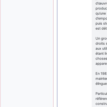
d’œuvre
product
qu’une 
d’empor
puis s
est dét
Un grou
droits 
aux uti
étant l
choses.
apparei
En 198
mainte
élingue
Particu
référen
constru