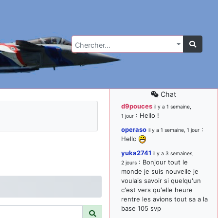
Chercher…
Chat
d9pouces
il y a 1 semaine,
: Hello !
1 jour
operaso
:
il y a 1 semaine, 1 jour
Hello
yuka2741
il y a 3 semaines,
: Bonjour tout le
2 jours
monde je suis nouvelle je
voulais savoir si quelqu'un
c'est vers qu'elle heure
rentre les avions tout sa a la
base 105 svp