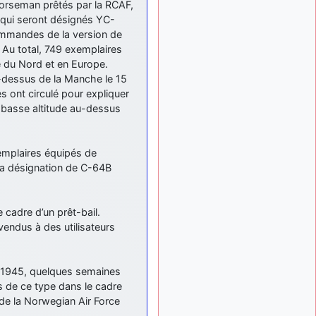
 Norseman prêtés par la RCAF,
exemple ?
qui seront désignés YC-
mahmoud
:
il y a 9 mois
ommandes de la version de
bonsoir, très instructif ce
Au total, 749 exemplaires
site .mais nous aimerions
ue du Nord et en Europe.
avoir les photo des anciens
u-dessus de la Manche le 15
appareils de l'armée de l'air
 ont circulé pour expliquer
de la haute -volta
s basse altitude au-dessus
d9pouces
: Ça
il y a 10 mois
me casse quand même bien
les pieds, j’avoue
xemplaires équipés de
jericho
:
il y a 10 mois, 1 semaine
la désignation de C-64B
Pour moi tout est à nouveau
OK dirait-on… Merci à toi.
d9pouces
 cadre d’un prêt-bail.
il y a 10 mois,
: En espérant
1 semaine
vendus à des utilisateurs
n’avoir coupé les
accessoires de personne au
passage !
 1945, quelques semaines
d9pouces
ls de ce type dans le cadre
il y a 10 mois,
: j'ai trouvé un
1 semaine
 de la Norwegian Air Force
palliatif un peu violent, mais