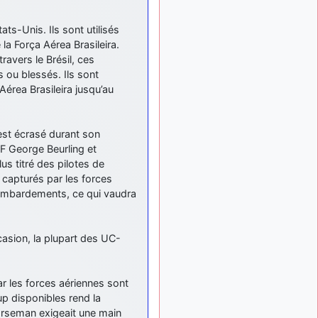
ça devrait aller un peu
mieux
ats-Unis. Ils sont utilisés
d9pouces
la Força Aérea Brasileira.
il y a 10 mois,
: cette fois, c'est le
1 semaine
travers le Brésil, ces
Brésil et Singapour qui
s ou blessés. Ils sont
mettent le site par terre
Aérea Brasileira jusqu’au
jericho
:
il y a 11 mois, 2 semaines
Ah ben je peux te confirmer
que j'étais resté dans le
est écrasé durant son
filtre…
F George Beurling et
us titré des pilotes de
d9pouces
il y a 11 mois,
capturés par les forces
: Désolé ! Mon
2 semaines
filtrage a été un peu trop
bombardements, ce qui vaudra
violent manifestement
tout voir
sion, la plupart des UC-
r les forces aériennes sont
p disponibles rend la
Norseman exigeait une main