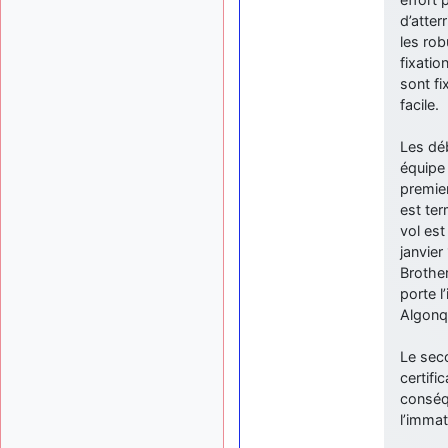
d’atter
les rob
fixatio
sont fi
facile.
Les déb
équipe 
premier
est te
vol est
janvier
Brother
porte l
Algonq
Le sec
certifi
conséq
l’immat