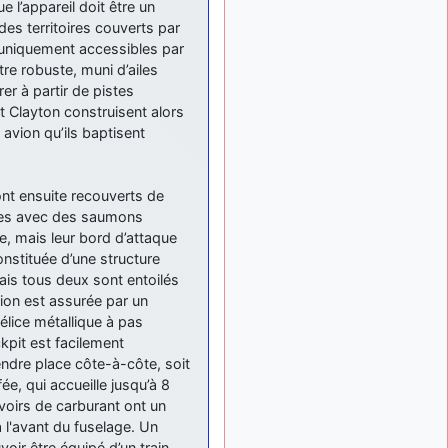
e l’appareil doit être un
: Bonjour je
2 mois, 1 semaine
es territoires couverts par
viens d'arriver il y a
quelques moi et quelques
, uniquement accessibles par
avions n'ont pas les mêmes
re robuste, muni d’ailes
noms qu'aujourd'hui
r à partir de pistes
 Clayton construisent alors
ouakamois
il y a 2 mois,
 avion qu’ils baptisent
: Bonjourà toutes
2 semaines
et à tous.en espérantque
ces quelques images du
Pays Basque vous auront
ont ensuite recouverts de
plu ; Agur…
oites avec des saumons
e, mais leur bord d’attaque
d9pouces
il y a 2 mois,
: Je me rattraperai
onstituée d’une structure
2 semaines
à la Ferté samedi
mais tous deux sont entoilés
sion est assurée par un
d9pouces
il y a 2 mois,
hélice métallique à pas
:
2 semaines
kpit est facilement
Malheureusement non
un
peu trop loin pour moi !
ndre place côte-à-côte, soit
e, qui accueille jusqu’à 8
fox_50
:
il y a 2 mois, 2 semaines
voirs de carburant ont un
Bonjour, certains parmis
 à l'avant du fuselage. Un
vous étaient-ils présent au
voir être équipé d’un train