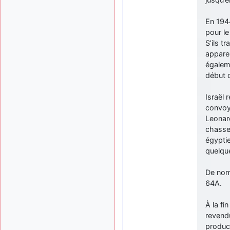
En 1944
pour le
S’ils t
apparei
égaleme
début 
Israël
convoy
Leonard
chasse
égypti
quelqu
De nom
64A.
À la fi
revendu
product