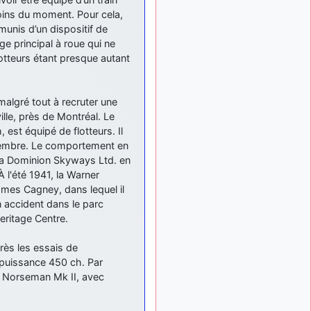
meeting de Lann Bihoué de
2026 ?
soins du moment. Pour cela,
munis d’un dispositif de
cachée dans les pins
il y a
age principal à roue qui ne
: Coucou et
6 mois, 3 semaines
lotteurs étant presque autant
excellente année 2026 à
tous et au site!
jericho
: Bonne
il y a 7 mois
malgré tout à recruter une
année et tous mes meilleurs
lle, près de Montréal. Le
voeux à tous pour 2026 !
est équipé de flotteurs. Il
little boy
: je vous
il y a 7 mois
ovembre. Le comportement en
souhaite un bon réveillon
 la Dominion Skyways Ltd. en
pour cette nouvelle année!
À l'été 1941, la Warner
jericho
:
il y a 7 mois, 1 semaine
ames Cagney, dans lequel il
Merci D9pouces, à mon tour
n accident dans le parc
de souhaiter un Joyeux
ritage Centre.
Noël et de bonnes fêtes de
fin d'année.
rès les essais de
d9pouces
il y a 7 mois,
e puissance 450 ch. Par
: Joyeux Noël à
1 semaine
i Norseman Mk II, avec
tous !
d9pouces
: mais
il y a 8 mois