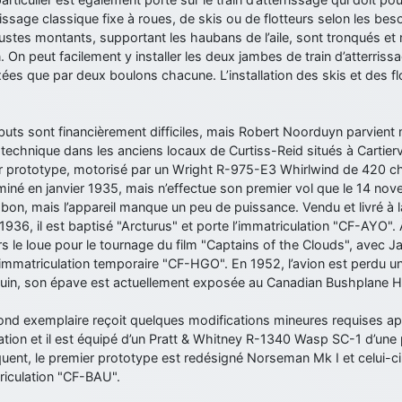
rissage classique fixe à roues, de skis ou de flotteurs selon les be
ustes montants, supportant les haubans de l’aile, sont tronqués et 
n. On peut facilement y installer les deux jambes de train d’atterriss
xées que par deux boulons chacune. L’installation des skis et des f
uts sont financièrement difficiles, mais Robert Noorduyn parvient 
technique dans les anciens locaux de Curtiss-Reid situés à Cartiervi
 prototype, motorisé par un Wright R-975-E3 Whirlwind de 420 ch, 
rminé en janvier 1935, mais n’effectue son premier vol que le 14 n
 bon, mais l’appareil manque un peu de puissance. Vendu et livré à
 1936, il est baptisé "Arcturus" et porte l’immatriculation "CF-AYO". 
s le loue pour le tournage du film "Captains of the Clouds", avec J
’immatriculation temporaire "CF-HGO". En 1952, l’avion est perdu u
uin, son épave est actuellement exposée au Canadian Bushplane He
ond exemplaire reçoit quelques modifications mineures requises ap
cation et il est équipé d’un Pratt & Whitney R-1340 Wasp SC-1 d’un
uent, le premier prototype est redésigné Norseman Mk I et celui-c
riculation "CF-BAU".