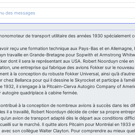
enu des messages
monomoteur de transport utilitaire des années 1930 spécialement 
avoir reçu une formation technique aux Pays-Bas et en Allemagne, 
yn travaille en Grande-Bretagne pour Sopwith et Armstrong Whitwo
ker dont il sera le représentant aux USA. Robert Noorduyn crée en 1
tion, une entreprise qui fabrique des avions Fokker sur le nouveau c
ment à la conception du robuste Fokker Universal, ainsi qu’à d’autre
ler chez Bellanca pour qui il dessine le Skyrocket et participe à l’am
de 1932, il s’engage à la Pitcairn-Cierva Autogiro Company of Americ
 autogire quadriplace à cabine fermée.
contribué à la conception de nombreux avions à succès dans les dif
les il a travaillé, Robert Noorduyn décide de créer sa propre entrepri
qu’un avion de transport adapté dès le départ aux conditions diffic
cueilli sur le marché. Il quitte alors Pitcairn pour Montréal en 1933 
d avec son collègue Walter Clayton. Pour comprendre au mieux quels