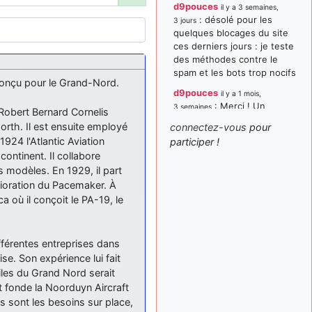
d9pouces
il y a 3 semaines,
: désolé pour les
3 jours
quelques blocages du site
ces derniers jours : je teste
des méthodes contre le
spam et les bots trop nocifs
conçu pour le Grand-Nord.
d9pouces
il y a 1 mois,
: Merci ! Un
3 semaines
Robert Bernard Cornelis
souvenir de la Ferté-Alais !
rth. Il est ensuite employé
connectez-vous
pour
paxwax
:
924 l'Atlantic Aviation
participer !
il y a 1 mois, 3 semaines
Super, la nouvelle bannière
ontinent. Il collabore
s modèles. En 1929, il part
d9pouces
il y a 2 mois,
élioration du Pacemaker. À
: je suis un
1 semaine
avion@,._,+ > lesquels ? je
a où il conçoit le PA-19, le
ne suis pas sûr de
comprendre
férentes entreprises dans
d9pouces
il y a 2 mois,
se. Son expérience lui fait
: ouakamois > si tu
1 semaine
parles du sujet sur l'Armée
iles du Grand Nord serait
de l'Air, bien sûr que oui !
et fonde la Noorduyn Aircraft
 sont les besoins sur place,
je suis un avion@,._,+
il y a