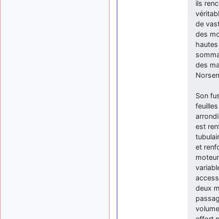
ils ren
véritab
de vast
des moy
hautes 
sommai
des maq
Norse
Son fus
feuille
arrondi
est ren
tubulai
et renf
moteur 
variabl
access
deux me
passage
volume 
effort 