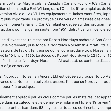
 importante. Malgré cela, la Canadian Car and Foundry (Can Car) a
ion et construit à Fort William, dans l’Ontario, 51 exemplaires de 
version civile du Mk VI. Les équipements militaires étant ôtés, l’app
t plus importante. Le prototype d’une version améliorée désignée M
tocké momentanément, Can Car étant engagée sur des programmes 
ruit dans son hangar en septembre 1951, détruit par un incendie acc
pe d’investisseurs mené par Robert Noorduyn rachète à Can Car en 
sur le Norseman, puis fonde la Noorduyn Norseman Aircraft Ltd. Ou
lisateurs de l’avion, l’entreprise doit encore produire trois Norsema
ivré le 19 janvier 1959. Le décès de Robert Noorduyn le 22 février 1
 Par la suite, Noorduyn Norseman Aircraft Ltd. se contente d’assur
ls déjà en service.
2, Noorduyn Norseman Aircraft Ltd est cédée au groupe Norco Ass
nance des Norseman qui volent encore, l’entreprise Norduyn produi
s pour l’aéronautique.
lièrement apprécié par les civils comme par les militaires, cet appare
ce dans sa catégorie et le dernier exemplaire est livré le 19 janvie
its seront utilisés dans 68 pays et sur tous les continents, y comp