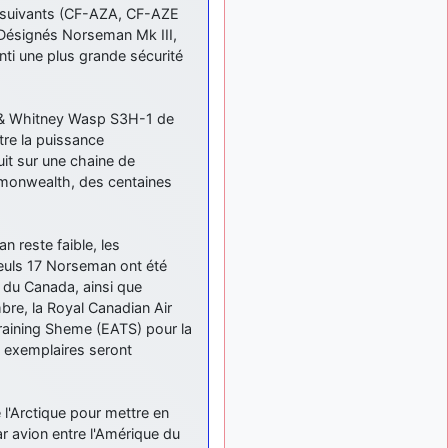
tu peux tenter l'un des
s suivants (CF-AZA, CF-AZE
rares lycées militaires
Désignés Norseman Mk III,
comme le Prytanée dans la
ti une plus grande sécurité
Sarthe, ça ne peut pas faire
de mal !
d9pouces
: C'est
tt & Whitney Wasp S3H-1 de
il y a 8 mois
plutôt après le lycée, voire
tre la puissance
après une prépa
it sur une chaine de
scientifique, tu as donc
mmonwealth, des centaines
encore un peu de temps
devant toi
yaellerigolow
il y a 8 mois,
 reste faible, les
: bonjour a tous je
1 semaine
seuls 17 Norseman ont été
suis un élève de première
 du Canada, ainsi que
passionnée par l'aviation
re, la Royal Canadian Air
militaire , pourrais je savoir
raining Sheme (EATS) pour la
que faire après le lycée
s exemplaires seront
pour s'orienter et pouvoir
devenir officier de l'armée
de l'air?
 l'Arctique pour mettre en
d9pouces
il y a 8 mois,
par avion entre l'Amérique du
: lesquels, par
4 semaines