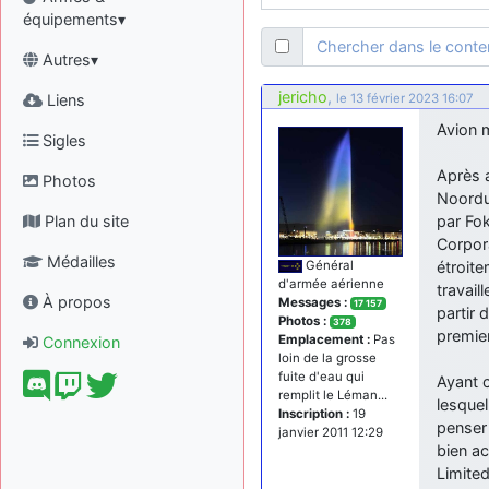
équipements▾
Chercher dans le cont
Autres▾
jericho
,
Liens
le 13 février 2023 16:07
Avion 
Sigles
Après 
Photos
Noordu
Plan du site
par Fok
Corpora
Médailles
étroite
Général
d'armée aérienne
travail
À propos
Messages :
17 157
partir 
Photos :
378
premier
Emplacement :
Pas
Connexion
loin de la grosse
fuite d'eau qui
Ayant 
remplit le Léman...
lesquel
Inscription :
19
penser 
janvier 2011 12:29
bien ac
Limite