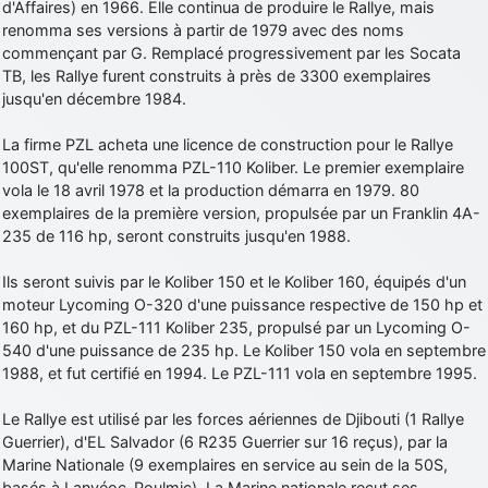
d'Affaires) en 1966. Elle continua de produire le Rallye, mais
renomma ses versions à partir de 1979 avec des noms
commençant par G. Remplacé progressivement par les Socata
TB, les Rallye furent construits à près de 3300 exemplaires
jusqu'en décembre 1984.
La firme PZL acheta une licence de construction pour le Rallye
100ST, qu'elle renomma PZL-110 Koliber. Le premier exemplaire
vola le 18 avril 1978 et la production démarra en 1979. 80
exemplaires de la première version, propulsée par un Franklin 4A-
235 de 116 hp, seront construits jusqu'en 1988.
Ils seront suivis par le Koliber 150 et le Koliber 160, équipés d'un
moteur Lycoming O-320 d'une puissance respective de 150 hp et
160 hp, et du PZL-111 Koliber 235, propulsé par un Lycoming O-
540 d'une puissance de 235 hp. Le Koliber 150 vola en septembre
1988, et fut certifié en 1994. Le PZL-111 vola en septembre 1995.
Le Rallye est utilisé par les forces aériennes de Djibouti (1 Rallye
Guerrier), d'EL Salvador (6 R235 Guerrier sur 16 reçus), par la
Marine Nationale (9 exemplaires en service au sein de la 50S,
basés à Lanvéoc-Poulmic). La Marine nationale reçut ses