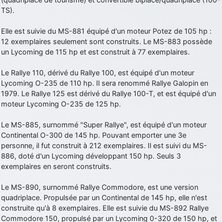
TS).
d9pouces
: Joyeux Noël à tous !
d9pouces
: mais tu peux tenter l'un des rares lycées militaires
Elle est suivie du MS-881 équipé d'un moteur Potez de 105 hp :
comme le Prytanée dans la Sarthe, ça ne peut pas faire de mal !
12 exemplaires seulement sont construits. Le MS-883 possède
un Lycoming de 115 hp et est construit à 77 exemplaires.
d9pouces
: C'est plutôt après le lycée, voire après une prépa
scientifique, tu as donc encore un peu de temps devant toi
Le Rallye 110, dérivé du Rallye 100, est équipé d'un moteur
yaellerigolow
: bonjour a tous je suis un élève de première
Lycoming O-235 de 110 hp. Il sera renommé Rallye Galopin en
passionnée par l'aviation militaire , pourrais je savoir que faire après
1979. Le Rallye 125 est dérivé du Rallye 100-T, et est équipé d'un
le lycée pour s'orienter et pouvoir devenir officier de l'armée de l'air?
moteur Lycoming O-235 de 125 hp.
d9pouces
: lesquels, par exemple ?
Le MS-885, surnommé "Super Rallye", est équipé d'un moteur
mahmoud
: bonsoir, très instructif ce site .mais nous aimerions avoir
Continental O-300 de 145 hp. Pouvant emporter une 3e
les photo des anciens appareils de l'armée de l'air de la haute -volta
personne, il fut construit à 212 exemplaires. Il est suivi du MS-
d9pouces
: Ça me casse quand même bien les pieds, j’avoue
886, doté d'un Lycoming développant 150 hp. Seuls 3
exemplaires en seront construits.
jericho
: Pour moi tout est à nouveau OK dirait-on… Merci à toi.
d9pouces
: En espérant n’avoir coupé les accessoires de personne
Le MS-890, surnommé Rallye Commodore, est une version
au passage !
quadriplace. Propulsée par un Continental de 145 hp, elle n'est
construite qu'à 8 exemplaires. Elle est suivie du MS-892 Rallye
d9pouces
: j'ai trouvé un palliatif un peu violent, mais ça devrait aller
Commodore 150, propulsé par un Lycoming 0-320 de 150 hp, et
un peu mieux