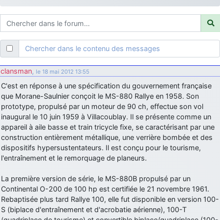
d9pouces
: ouakamois > si tu parles du sujet sur l'Armée de l'Air,
bien sûr que oui !
je suis un avion@,._,+
: Bonjour je viens d'arriver il y a quelques
moi et quelques avions n'ont pas les mêmes noms qu'aujourd'hui
Chercher dans le contenu des messages
ouakamois
: Bonjourà toutes et à tous.en espérantque ces
quelques images du Pays Basque vous auront plu ; Agur…
clansman
,
le 18 mai 2012 13:55
d9pouces
: Je me rattraperai à la Ferté samedi
C'est en réponse à une spécification du gouvernement française
d9pouces
que Morane-Saulnier conçoit le MS-880 Rallye en 1958. Son
: Malheureusement non
un peu trop loin pour moi !
prototype, propulsé par un moteur de 90 ch, effectue son vol
fox_50
: Bonjour, certains parmis vous étaient-ils présent au
inaugural le 10 juin 1959 à Villacoublay. Il se présente comme un
meeting de Lann Bihoué de 2026 ?
appareil à aile basse et train tricycle fixe, se caractérisant par une
cachée dans les pins
: Coucou et excellente année 2026 à tous et
construction entièrement métallique, une verrière bombée et des
au site!
dispositifs hypersustentateurs. Il est conçu pour le tourisme,
l'entraînement et le remorquage de planeurs.
jericho
: Bonne année et tous mes meilleurs voeux à tous pour
2026 !
La première version de série, le MS-880B propulsé par un
little boy
: je vous souhaite un bon réveillon pour cette nouvelle
Continental O-200 de 100 hp est certifiée le 21 novembre 1961.
année!
Rebaptisée plus tard Rallye 100, elle fut disponible en version 100-
jericho
S (biplace d'entraînement et d'acrobatie aérienne), 100-T
: Merci D9pouces, à mon tour de souhaiter un Joyeux Noël
et de bonnes fêtes de fin d'année.
(quadriplace de tourisme) et convertible biplace/quadriplace (100-