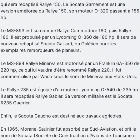
qui sera rebaptisé Rallye 150. Le Socata Garnement est une
d9pouces
: cette fois, c'est le Brésil et Singapour qui mettent le site
version améliorée du Rallye 150, son moteur O-320 passant à 155
par terre
hp.
jericho
: Ah ben je peux te confirmer que j'étais resté dans le filtre…
Le MS-893 est surnommé Rallye Commodore 180, puis Rallye
180. Il est propulsé par un Lycoming O-360 de 180 hp. Il sera de
d9pouces
: Désolé ! Mon filtrage a été un peu trop violent
nouveau rebaptisé Socata Gaillard, ou Galérien pour les
manifestement
exemplaires remorqueurs de planeurs.
tout voir
Le MS-894 Rallye Minerva est motorisé par un Franklin 6A-350 de
220 hp, ce qui lui vaudra d'être renommé Rallye 220. Il fut
commercialisé par Waco sous le nom de Minerva aux Etats-Unis.
Le Rallye 235 est équipé d'un moteur Lycoming O-540 de 235 hp.
Il sera rebaptisé Rallye Gabier. Sa version militaire est le Socata
R235 Guerrier.
Enfin, le Socota Gaucho est destiné aux travaux agricoles.
En 1965, Morane-Saulnier fut absorbé par Sud-Aviation, et prit le
nom de Socata (Societe de Construction d'Avions de Tourisme et