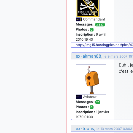
Commandant
Messages :
3 337
Photos :
0
Inscription :
9 avril
2010 19:40
http://img15.hostingpics.net/pics/
ex-airman88
,
le 9 mars 2007 19
Euh , j
c'est l
Aviateur
Messages :
17
Photos :
0
Inscription :
1 janvier
1970 01:00
ex-toons
,
le 10 mars 2007 03:03