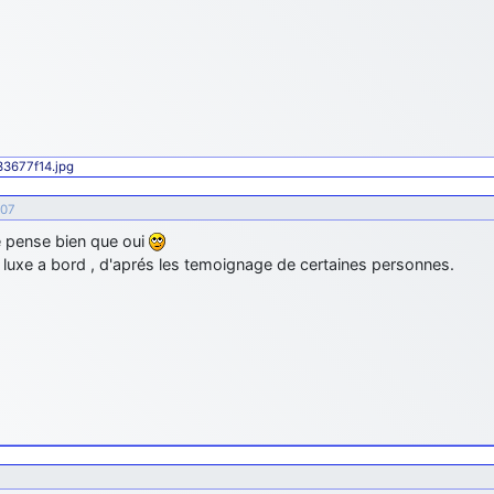
433677f14.jpg
:07
e pense bien que oui
e luxe a bord , d'aprés les temoignage de certaines personnes.