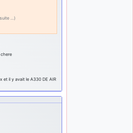
: Bonjour je
2 mois, 1 semaine
viens d'arriver il y a
quelques moi et quelques
 suite …)
avions n'ont pas les mêmes
noms qu'aujourd'hui
ouakamois
il y a 2 mois,
: Bonjourà toutes
2 semaines
et à tous.en espérantque
ces quelques images du
s chere
Pays Basque vous auront
plu ; Agur…
d9pouces
il y a 2 mois,
: Je me rattraperai
2 semaines
et il y avait le A330 DE AIR
à la Ferté samedi
d9pouces
il y a 2 mois,
:
2 semaines
Malheureusement non
un
peu trop loin pour moi !
fox_50
:
il y a 2 mois, 2 semaines
Bonjour, certains parmis
vous étaient-ils présent au