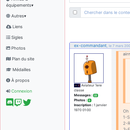
équipements▾
Chercher dans le cont
Autres▾
Liens
Sigles
ex-commandant
,
le 7 mars 200
Photos
air
Plan du site
Médailles
À propos
Aviateur 1ere
classe
Connexion
Messages :
22
Photos :
0
Inscription :
1 janvier
1970 01:00
Oh 
1-S
2-R
3-E