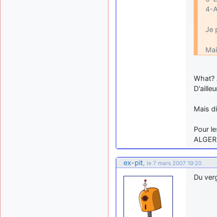
4-A
Je 
Mai
What? 
D'aille
Mais di
Pour le
ALGERI
ex-pit
,
le 7 mars 2007 19:20
Du ver