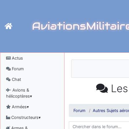
AviationsMilitair
Actus
Forum
Chat
Les
Avions &
hélicoptères▾
Armées▾
Forum
Autres Sujets aéro
Constructeurs▾
Armes &