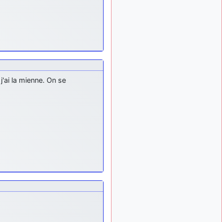
meeting de Lann Bihoué de
2026 ?
cachée dans les pins
il y a
: Coucou et
6 mois, 3 semaines
excellente année 2026 à
tous et au site!
jericho
: Bonne
il y a 7 mois
année et tous mes meilleurs
j'ai la mienne. On se
voeux à tous pour 2026 !
little boy
: je vous
il y a 7 mois
souhaite un bon réveillon
pour cette nouvelle année!
jericho
:
il y a 7 mois, 1 semaine
Merci D9pouces, à mon tour
de souhaiter un Joyeux
Noël et de bonnes fêtes de
fin d'année.
d9pouces
il y a 7 mois,
: Joyeux Noël à
1 semaine
tous !
d9pouces
: mais
il y a 8 mois