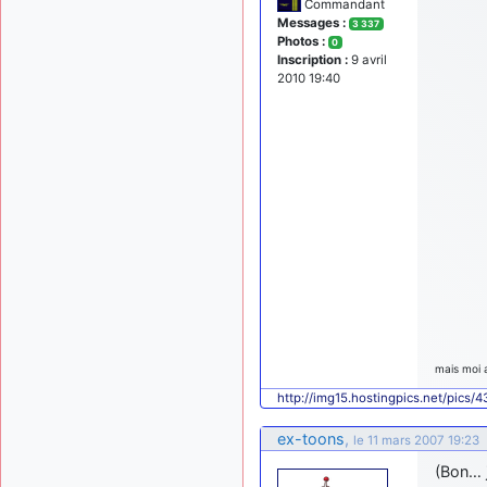
Commandant
Messages :
3 337
Photos :
0
Inscription :
9 avril
2010 19:40
mais moi 
http://img15.hostingpics.net/pics/
ex-toons
,
le 11 mars 2007 19:23
(Bon… 