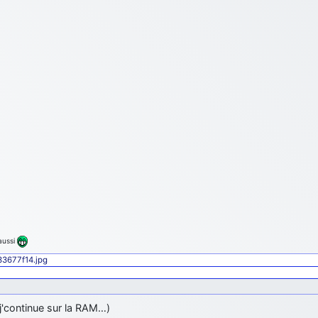
aussi
433677f14.jpg
j'continue sur la RAM…)