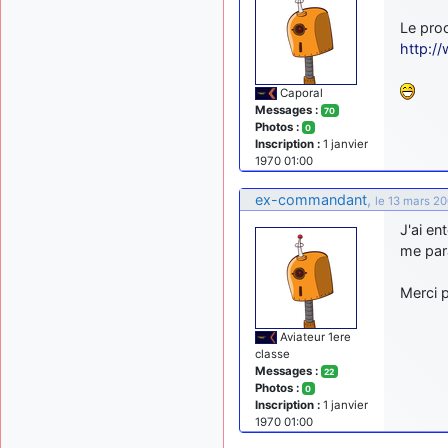
Le proc
http:/
Caporal
Messages :
70
Photos :
0
Inscription :
1 janvier
1970 01:00
ex-commandant
,
le 13 mars 2
J'ai en
me par
Merci 
Aviateur 1ere
classe
Messages :
22
Photos :
0
Inscription :
1 janvier
1970 01:00