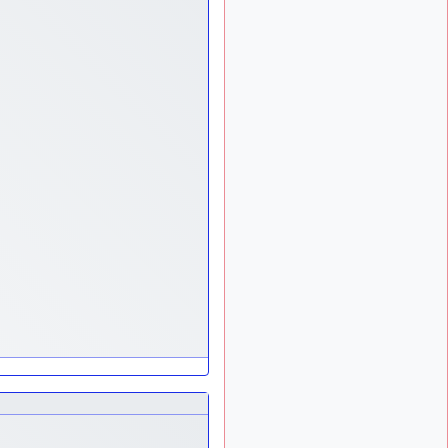
ça devrait aller un peu
mieux
d9pouces
il y a 10 mois,
: cette fois, c'est le
1 semaine
Brésil et Singapour qui
mettent le site par terre
jericho
:
il y a 11 mois, 2 semaines
Ah ben je peux te confirmer
que j'étais resté dans le
filtre…
d9pouces
il y a 11 mois,
: Désolé ! Mon
2 semaines
filtrage a été un peu trop
violent manifestement
tout voir