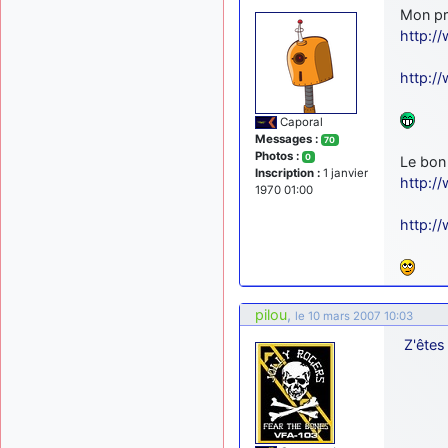
Mon pr
http://
http://
Caporal
Messages :
70
Photos :
0
Le bon
Inscription :
1 janvier
http://
1970 01:00
http://
pilou
,
le 10 mars 2007 10:03
Z'êtes 