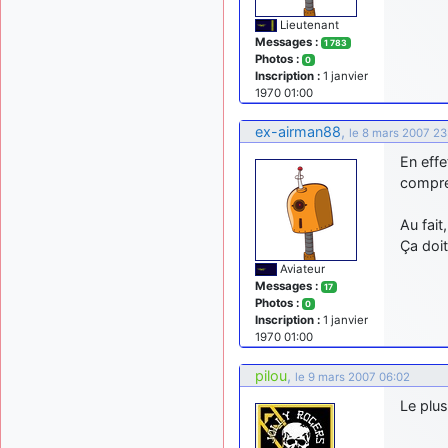
Lieutenant
Messages :
1 783
Photos :
0
Inscription :
1 janvier
1970 01:00
ex-airman88
,
le 8 mars 2007 23
En effe
compr
Au fait
Ça doi
Aviateur
Messages :
17
Photos :
0
Inscription :
1 janvier
1970 01:00
pilou
,
le 9 mars 2007 06:02
Le plus