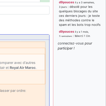
d9pouces
il y a 3 semaines,
: désolé pour les
3 jours
quelques blocages du site
ces derniers jours : je teste
des méthodes contre le
spam et les bots trop nocifs
d9pouces
il y a 1 mois,
: Merci ! Un
3 semaines
souvenir de la Ferté-Alais !
connectez-vous
pour
paxwax
:
participer !
il y a 1 mois, 3 semaines
Super, la nouvelle bannière
d9pouces
il y a 2 mois,
omparer avec d'autres
: je suis un
1 semaine
tair et
Royal Air Maroc
.
avion@,._,+ > lesquels ? je
ne suis pas sûr de
comprendre
d9pouces
il y a 2 mois,
: ouakamois > si tu
1 semaine
lasser par ordre:
parles du sujet sur l'Armée
de l'Air, bien sûr que oui !
je suis un avion@,._,+
il y a