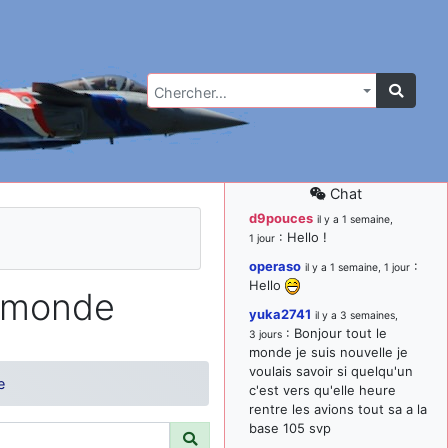
Chercher…
Chat
d9pouces
il y a 1 semaine,
: Hello !
1 jour
operaso
:
il y a 1 semaine, 1 jour
Hello
 monde
yuka2741
il y a 3 semaines,
: Bonjour tout le
3 jours
monde je suis nouvelle je
voulais savoir si quelqu'un
e
c'est vers qu'elle heure
rentre les avions tout sa a la
base 105 svp