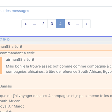
enu des messages
«
…
2
3
4
5
…
»
7 19:10
man88 a écrit
commandant a écrit
airman88 a écrit
Mais bon je la trouve assez bof comme comme compagnie à c
compagnies africaines, à titre de référence South African, Egyp
Jamais
que oui j'ai voyager dans les 4 compagnie et je peux meme te les c
outh African
oyal Air Maroc
gyptair