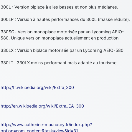
300L : Version biplace à ailes basses et non plus médianes.
300LP : Version à hautes performances du 300L (masse réduite).
330SC : Version monoplace motorisée par un Lycoming AEIO-
580. Unique version monoplace actuellement en production.
330LX : Version biplace motorisée par un Lycoming AEIO-580.
330LT : 330LX moins performant mais adapté au tourisme.
http://fr.wikipedia.org/wiki/Extra_300
http://en.wikipedia.org/wiki/Extra_EA-300
http://www.catherine-maunoury.fr/index.php?
option=com_content&task=view&id=31