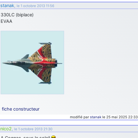
stanak
,
le 1 octobre 2013 11:56
d9pouces
: cette fois, c'est le Brésil et Singapour qui mettent le site
par terre
330LC (biplace)
EVAA
jericho
: Ah ben je peux te confirmer que j'étais resté dans le filtre…
d9pouces
: Désolé ! Mon filtrage a été un peu trop violent
manifestement
tout voir
fiche constructeur
modifié par
stanak
le 25 mai 2025 22:33
nico2
,
le 1 octobre 2013 21:30
A Cognac, sous le soleil
.