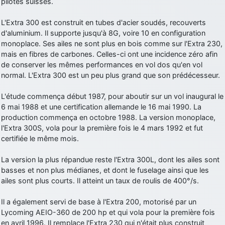
pilotes suisses.
L'Extra 300 est construit en tubes d'acier soudés, recouverts
d'aluminium. Il supporte jusqu'à 8G, voire 10 en configuration
monoplace. Ses ailes ne sont plus en bois comme sur l'Extra 230,
mais en fibres de carbones. Celles-ci ont une incidence zéro afin
de conserver les mêmes performances en vol dos qu'en vol
normal. L'Extra 300 est un peu plus grand que son prédécesseur.
L'étude commença début 1987, pour aboutir sur un vol inaugural le
6 mai 1988 et une certification allemande le 16 mai 1990. La
production commença en octobre 1988. La version monoplace,
l'Extra 300S, vola pour la première fois le 4 mars 1992 et fut
certifiée le même mois.
La version la plus répandue reste l'Extra 300L, dont les ailes sont
basses et non plus médianes, et dont le fuselage ainsi que les
ailes sont plus courts. Il atteint un taux de roulis de 400°/s.
Il a également servi de base à l'Extra 200, motorisé par un
Lycoming AEIO-360 de 200 hp et qui vola pour la première fois
en avril 1996. Il remplace l'Extra 230 qui n'était plus construit