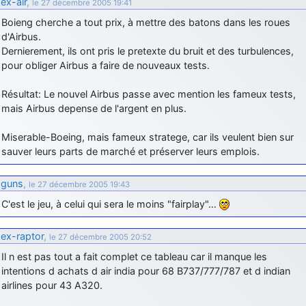
ex-air
,
le 27 décembre 2005 19:41
d9pouces
: Joyeux Noël à tous !
Boieng cherche a tout prix, à mettre des batons dans les roues
d'Airbus.
d9pouces
: mais tu peux tenter l'un des rares lycées militaires
Dernierement, ils ont pris le pretexte du bruit et des turbulences,
comme le Prytanée dans la Sarthe, ça ne peut pas faire de mal !
pour obliger Airbus a faire de nouveaux tests.
d9pouces
: C'est plutôt après le lycée, voire après une prépa
scientifique, tu as donc encore un peu de temps devant toi
Résultat: Le nouvel Airbus passe avec mention les fameux tests,
mais Airbus depense de l'argent en plus.
yaellerigolow
: bonjour a tous je suis un élève de première
passionnée par l'aviation militaire , pourrais je savoir que faire après
le lycée pour s'orienter et pouvoir devenir officier de l'armée de l'air?
Miserable-Boeing, mais fameux stratege, car ils veulent bien sur
sauver leurs parts de marché et préserver leurs emplois.
d9pouces
: lesquels, par exemple ?
mahmoud
: bonsoir, très instructif ce site .mais nous aimerions avoir
guns
,
le 27 décembre 2005 19:43
les photo des anciens appareils de l'armée de l'air de la haute -volta
C'est le jeu, à celui qui sera le moins "fairplay"…
d9pouces
: Ça me casse quand même bien les pieds, j’avoue
jericho
: Pour moi tout est à nouveau OK dirait-on… Merci à toi.
ex-raptor
,
le 27 décembre 2005 20:52
d9pouces
: En espérant n’avoir coupé les accessoires de personne
Il n est pas tout a fait complet ce tableau car il manque les
au passage !
intentions d achats d air india pour 68 B737/777/787 et d indian
airlines pour 43 A320.
d9pouces
: j'ai trouvé un palliatif un peu violent, mais ça devrait aller
un peu mieux