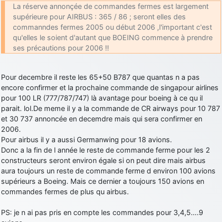
La réserve annonçée de commandes fermes est largement
d9pouces
: cette fois, c'est le Brésil et Singapour qui mettent le site
supérieure pour AIRBUS : 365 / 86 ; seront elles des
par terre
commanndes fermes 2005 ou début 2006 ,l'important c'est
jericho
: Ah ben je peux te confirmer que j'étais resté dans le filtre…
qu'elles le soient d'autant que BOEING commence à prendre
ses précautions pour 2006 !!
d9pouces
: Désolé ! Mon filtrage a été un peu trop violent
manifestement
Pour decembre il reste les 65+50 B787 que quantas n a pas
tout voir
encore confirmer et la prochaine commande de singapour airlines
pour 100 LR (777/787/747) là avantage pour boeing à ce qu il
parait. lol.De meme il y a la commande de CR airways pour 10 787
et 30 737 annoncée en decemdre mais qui sera confirmer en
2006.
Pour airbus il y a aussi Germanwing pour 18 avions.
Donc a la fin de l année le reste de commande ferme pour les 2
constructeurs seront environ égale si on peut dire mais airbus
aura toujours un reste de commande ferme d environ 100 avions
supérieurs a Boeing. Mais ce dernier a toujours 150 avions en
commandes fermes de plus qu airbus.
PS: je n ai pas pris en compte les commandes pour 3,4,5….9