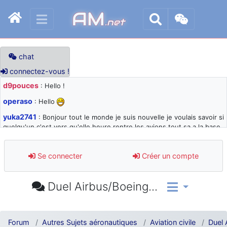
AM
.net
chat
connectez-vous !
d9pouces
: Hello !
operaso
: Hello
yuka2741
: Bonjour tout le monde je suis nouvelle je voulais savoir si
quelqu'un c'est vers qu'elle heure rentre les avions tout sa a la base
105 svp
d9pouces
: désolé pour les quelques blocages du site ces derniers
Se connecter
Créer un compte
jours : je teste des méthodes contre le spam et les bots trop nocifs
d9pouces
: Merci ! Un souvenir de la Ferté-Alais !
Duel Airbus/Boeing...
paxwax
: Super, la nouvelle bannière
d9pouces
: je suis un avion@,._,+ > lesquels ? je ne suis pas sûr de
comprendre
Forum
Autres Sujets aéronautiques
Aviation civile
Duel 