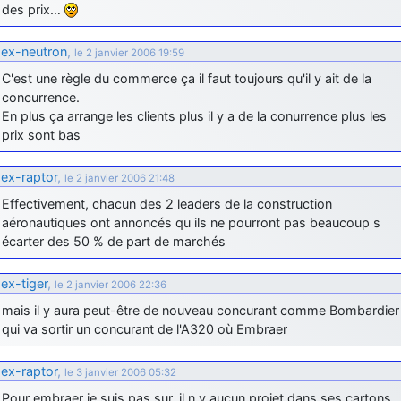
des prix…
ex-neutron
,
le 2 janvier 2006 19:59
C'est une règle du commerce ça il faut toujours qu'il y ait de la
concurrence.
En plus ça arrange les clients plus il y a de la conurrence plus les
prix sont bas
ex-raptor
,
le 2 janvier 2006 21:48
Effectivement, chacun des 2 leaders de la construction
aéronautiques ont annoncés qu ils ne pourront pas beaucoup s
écarter des 50 % de part de marchés
ex-tiger
,
le 2 janvier 2006 22:36
mais il y aura peut-être de nouveau concurant comme Bombardier
qui va sortir un concurant de l'A320 où Embraer
ex-raptor
,
le 3 janvier 2006 05:32
Pour embraer je suis pas sur, il n y aucun projet dans ses cartons.