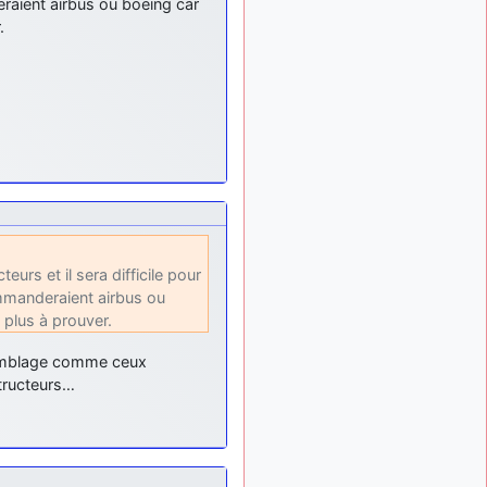
raient airbus ou boeing car
: Bonjour je
2 mois, 1 semaine
.
viens d'arriver il y a
quelques moi et quelques
avions n'ont pas les mêmes
noms qu'aujourd'hui
ouakamois
il y a 2 mois,
: Bonjourà toutes
2 semaines
et à tous.en espérantque
ces quelques images du
Pays Basque vous auront
plu ; Agur…
d9pouces
il y a 2 mois,
urs et il sera difficile pour
: Je me rattraperai
2 semaines
ommanderaient airbus ou
à la Ferté samedi
t plus à prouver.
d9pouces
il y a 2 mois,
:
2 semaines
semblage comme ceux
Malheureusement non
un
tructeurs…
peu trop loin pour moi !
fox_50
:
il y a 2 mois, 2 semaines
Bonjour, certains parmis
vous étaient-ils présent au