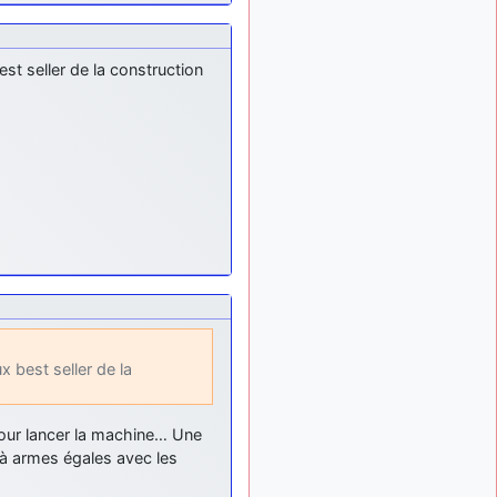
tu peux tenter l'un des
rares lycées militaires
comme le Prytanée dans la
st seller de la construction
Sarthe, ça ne peut pas faire
de mal !
d9pouces
: C'est
il y a 8 mois
plutôt après le lycée, voire
après une prépa
scientifique, tu as donc
encore un peu de temps
devant toi
yaellerigolow
il y a 8 mois,
: bonjour a tous je
1 semaine
suis un élève de première
passionnée par l'aviation
militaire , pourrais je savoir
 best seller de la
que faire après le lycée
pour s'orienter et pouvoir
devenir officier de l'armée
 pour lancer la machine… Une
de l'air?
e à armes égales avec les
d9pouces
il y a 8 mois,
: lesquels, par
4 semaines