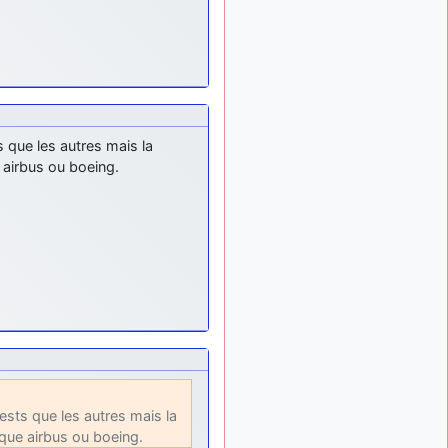
ça devrait aller un peu
mieux
d9pouces
il y a 10 mois,
: cette fois, c'est le
1 semaine
Brésil et Singapour qui
mettent le site par terre
ts que les autres mais la
jericho
:
il y a 11 mois, 2 semaines
Ah ben je peux te confirmer
 airbus ou boeing.
que j'étais resté dans le
filtre…
d9pouces
il y a 11 mois,
: Désolé ! Mon
2 semaines
filtrage a été un peu trop
violent manifestement
tout voir
tests que les autres mais la
que airbus ou boeing.