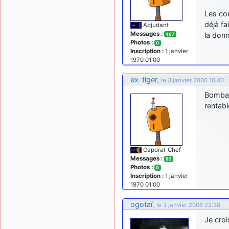
Les con
déjà fa
Adjudant
Messages :
la don
487
Photos :
0
Inscription :
1 janvier
1970 01:00
ex-tiger
,
le 3 janvier 2006 16:40
Bombard
rentab
Caporal-Chef
Messages :
92
Photos :
0
Inscription :
1 janvier
1970 01:00
ogotaï
,
le 3 janvier 2006 22:38
Je croi