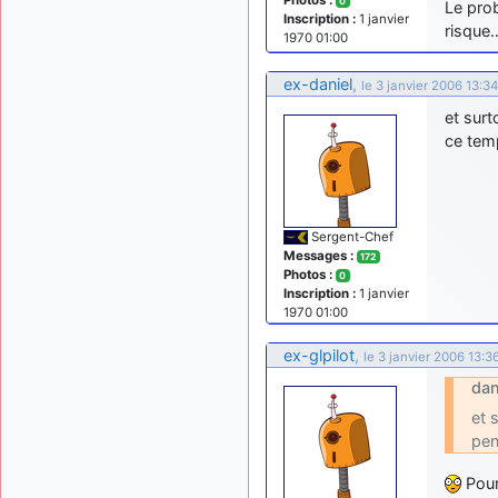
0
Le prob
Inscription :
1 janvier
risque
1970 01:00
ex-daniel
,
le 3 janvier 2006 13:34
et surt
ce tem
Sergent-Chef
Messages :
172
Photos :
0
Inscription :
1 janvier
1970 01:00
ex-glpilot
,
le 3 janvier 2006 13:3
dan
et 
pen
Pour