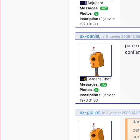
Adjudant
Messages :
487
Photos :
0
Inscription :
1 janvier
1970 01:00
ex-daniel
,
le 3 janvier 2006 13:55
parce q
confian
Sergent-Chef
Messages :
172
Photos :
0
Inscription :
1 janvier
1970 01:00
ex-glpilot
,
le 3 janvier 2006 14:0
dan
par
con