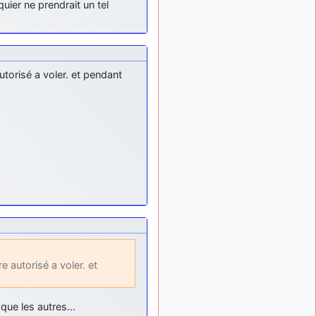
ier ne prendrait un tel
exemple ?
mahmoud
:
il y a 9 mois
bonsoir, très instructif ce
site .mais nous aimerions
avoir les photo des anciens
utorisé a voler. et pendant
appareils de l'armée de l'air
de la haute -volta
d9pouces
: Ça
il y a 10 mois
me casse quand même bien
les pieds, j’avoue
jericho
:
il y a 10 mois, 1 semaine
Pour moi tout est à nouveau
OK dirait-on… Merci à toi.
d9pouces
il y a 10 mois,
: En espérant
1 semaine
n’avoir coupé les
accessoires de personne au
passage !
e autorisé a voler. et
d9pouces
il y a 10 mois,
: j'ai trouvé un
1 semaine
 que les autres…
palliatif un peu violent, mais