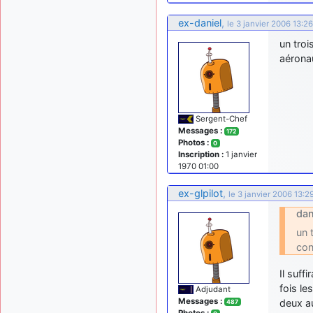
ex-daniel
,
le 3 janvier 2006 13:26
un troi
aéronau
Sergent-Chef
Messages :
172
Photos :
0
Inscription :
1 janvier
1970 01:00
ex-glpilot
,
le 3 janvier 2006 13:2
dan
un 
con
Il suff
fois le
Adjudant
Messages :
deux a
487
Photos :