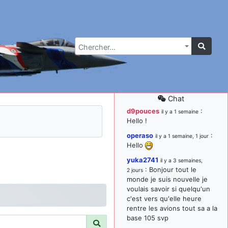
Chercher…
Chat
d9pouces
:
il y a 1 semaine
Hello !
operaso
:
il y a 1 semaine, 1 jour
Hello
yuka2741
il y a 3 semaines,
: Bonjour tout le
2 jours
monde je suis nouvelle je
voulais savoir si quelqu'un
c'est vers qu'elle heure
rentre les avions tout sa a la
base 105 svp