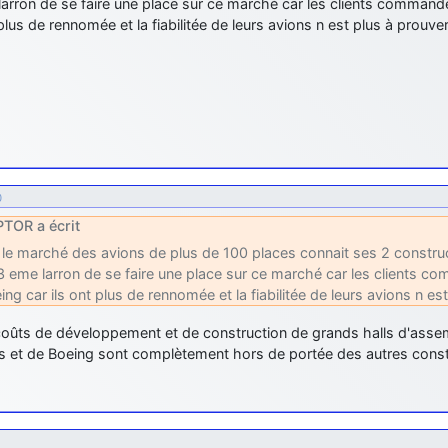
arron de se faire une place sur ce marché car les clients commande
 plus de rennomée et la fiabilitée de leurs avions n est plus à prouver
0
TOR a écrit
 le marché des avions de plus de 100 places connait ses 2 constructe
3 eme larron de se faire une place sur ce marché car les clients c
ing car ils ont plus de rennomée et la fiabilitée de leurs avions n es
 coûts de développement et de construction de grands halls d'as
us et de Boeing sont complètement hors de portée des autres cons