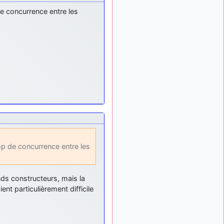
meeting de Lann Bihoué de
2026 ?
 de concurrence entre les
cachée dans les pins
il y a
: Coucou et
6 mois, 3 semaines
excellente année 2026 à
tous et au site!
jericho
: Bonne
il y a 7 mois
année et tous mes meilleurs
voeux à tous pour 2026 !
little boy
: je vous
il y a 7 mois
souhaite un bon réveillon
pour cette nouvelle année!
jericho
:
il y a 7 mois, 1 semaine
Merci D9pouces, à mon tour
rop de concurrence entre les
de souhaiter un Joyeux
Noël et de bonnes fêtes de
fin d'année.
nds constructeurs, mais la
d9pouces
il y a 7 mois,
nt particulièrement difficile
: Joyeux Noël à
1 semaine
tous !
d9pouces
: mais
il y a 8 mois