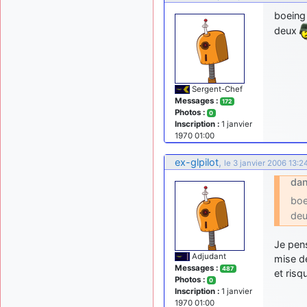
boeing 
deux
Sergent-Chef
Messages :
172
Photos :
0
Inscription :
1 janvier
1970 01:00
ex-glpilot
,
le 3 janvier 2006 13:2
dan
boe
de
Je pens
Adjudant
mise de
Messages :
487
et risq
Photos :
0
Inscription :
1 janvier
1970 01:00