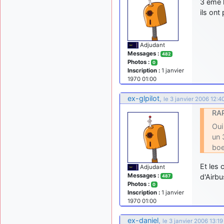
3 eme l
ils ont
Adjudant
Messages :
482
Photos :
0
Inscription :
1 janvier
1970 01:00
ex-glpilot
,
le 3 janvier 2006 12:4
RAP
Oui
un 
boe
Et les
Adjudant
Messages :
d'Airb
487
Photos :
0
Inscription :
1 janvier
1970 01:00
ex-daniel
,
le 3 janvier 2006 13:19