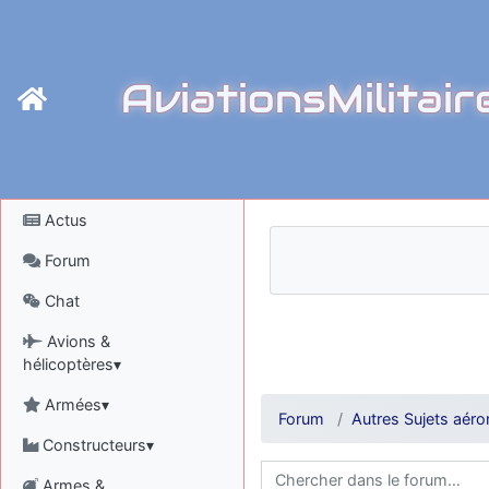
AviationsMilitair
Actus
Forum
Chat
Avions &
hélicoptères▾
Armées▾
Forum
Autres Sujets aéro
Constructeurs▾
Armes &