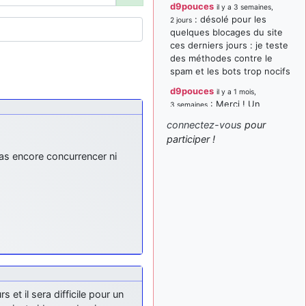
d9pouces
il y a 3 semaines,
: désolé pour les
2 jours
quelques blocages du site
ces derniers jours : je teste
des méthodes contre le
spam et les bots trop nocifs
d9pouces
il y a 1 mois,
: Merci ! Un
3 semaines
souvenir de la Ferté-Alais !
connectez-vous
pour
paxwax
:
participer !
il y a 1 mois, 3 semaines
Super, la nouvelle bannière
as encore concurrencer ni
d9pouces
il y a 2 mois,
: je suis un
1 semaine
avion@,._,+ > lesquels ? je
ne suis pas sûr de
comprendre
d9pouces
il y a 2 mois,
: ouakamois > si tu
1 semaine
parles du sujet sur l'Armée
de l'Air, bien sûr que oui !
et il sera difficile pour un
je suis un avion@,._,+
il y a