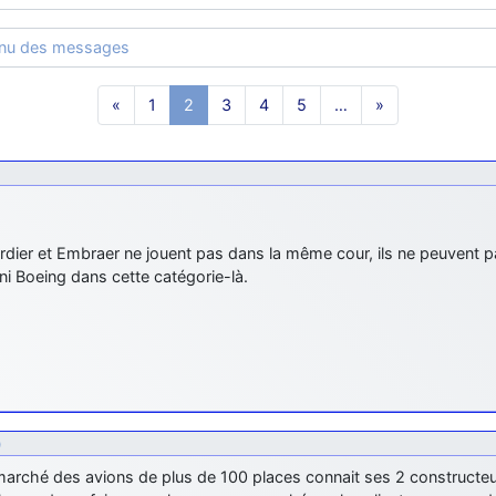
enu des messages
«
1
2
3
4
5
…
»
dier et Embraer ne jouent pas dans la même cour, ils ne peuvent p
ni Boeing dans cette catégorie-là.
9
marché des avions de plus de 100 places connait ses 2 constructeurs 