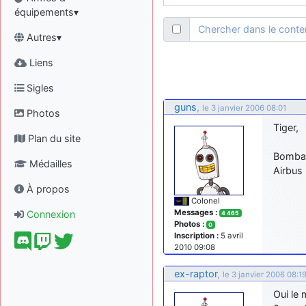
équipements▾
Chercher dans le cont
Autres▾
Liens
Sigles
guns
,
le 3 janvier 2006 08:01
Photos
Tiger,
Plan du site
Bombar
Médailles
Airbus 
À propos
Colonel
Messages :
Connexion
4 465
Photos :
0
Inscription :
5 avril
2010 09:08
ex-raptor
,
le 3 janvier 2006 08:1
Oui le 