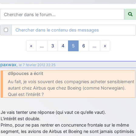
d9pouces
: ouakamois > si tu parles du sujet sur l'Armée de l'Air,
bien sûr que oui !
je suis un avion@,._,+
: Bonjour je viens d'arriver il y a quelques
moi et quelques avions n'ont pas les mêmes noms qu'aujourd'hui
Chercher dans le contenu des messages
ouakamois
: Bonjourà toutes et à tous.en espérantque ces
quelques images du Pays Basque vous auront plu ; Agur…
«
…
3
4
5
6
…
»
d9pouces
: Je me rattraperai à la Ferté samedi
d9pouces
: Malheureusement non
un peu trop loin pour moi !
paxwax
,
le 7 février 2012 22:25
fox_50
: Bonjour, certains parmis vous étaient-ils présent au
d9pouces a écrit
meeting de Lann Bihoué de 2026 ?
Au fait, je vois souvent des compagnies acheter sensiblement
cachée dans les pins
: Coucou et excellente année 2026 à tous et
autant chez Airbus que chez Boeing (comme Norwegian).
au site!
Quel est l'intérêt ?
jericho
: Bonne année et tous mes meilleurs voeux à tous pour
2026 !
Je vais tenter une réponse (qui vaut ce qu'elle vaut).
little boy
: je vous souhaite un bon réveillon pour cette nouvelle
L'intérêt est double.
année!
Primo, pour ne pas rentrer en concurrence frontale sur le même
jericho
: Merci D9pouces, à mon tour de souhaiter un Joyeux Noël
segment, les avions de Airbus et Boeing ne sont jamais optimisés
et de bonnes fêtes de fin d'année.