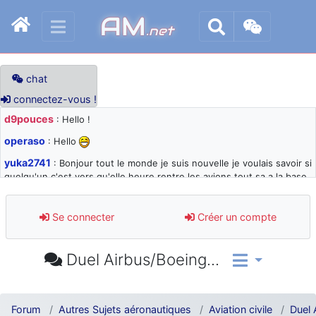
AM
.net
chat
connectez-vous !
d9pouces
: Hello !
operaso
: Hello
yuka2741
: Bonjour tout le monde je suis nouvelle je voulais savoir si
quelqu'un c'est vers qu'elle heure rentre les avions tout sa a la base
105 svp
d9pouces
: désolé pour les quelques blocages du site ces derniers
Se connecter
Créer un compte
jours : je teste des méthodes contre le spam et les bots trop nocifs
d9pouces
: Merci ! Un souvenir de la Ferté-Alais !
Duel Airbus/Boeing...
paxwax
: Super, la nouvelle bannière
d9pouces
: je suis un avion@,._,+ > lesquels ? je ne suis pas sûr de
comprendre
Forum
Autres Sujets aéronautiques
Aviation civile
Duel 