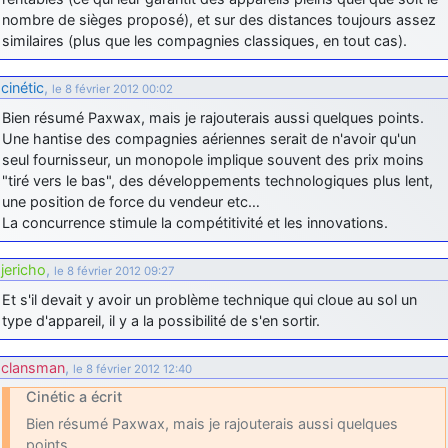
nombre de sièges proposé), et sur des distances toujours assez
d9pouces
: cette fois, c'est le Brésil et Singapour qui mettent le site
similaires (plus que les compagnies classiques, en tout cas).
par terre
jericho
: Ah ben je peux te confirmer que j'étais resté dans le filtre…
cinétic
,
le 8 février 2012 00:02
Bien résumé Paxwax, mais je rajouterais aussi quelques points.
d9pouces
: Désolé ! Mon filtrage a été un peu trop violent
Une hantise des compagnies aériennes serait de n'avoir qu'un
manifestement
seul fournisseur, un monopole implique souvent des prix moins
tout voir
"tiré vers le bas", des développements technologiques plus lent,
une position de force du vendeur etc…
La concurrence stimule la compétitivité et les innovations.
jericho
,
le 8 février 2012 09:27
Et s'il devait y avoir un problème technique qui cloue au sol un
type d'appareil, il y a la possibilité de s'en sortir.
clansman
,
le 8 février 2012 12:40
Cinétic a écrit
Bien résumé Paxwax, mais je rajouterais aussi quelques
points.