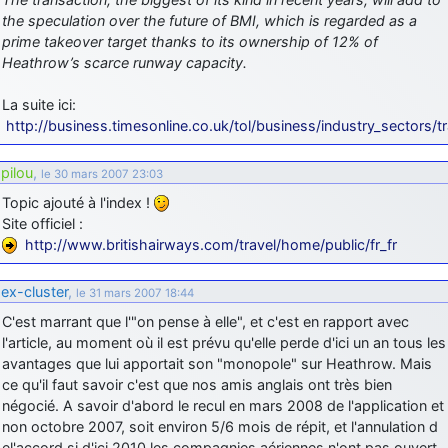
the speculation over the future of BMI, which is regarded as a
d9pouces
: Joyeux Noël à tous !
prime takeover target thanks to its ownership of 12% of
d9pouces
: mais tu peux tenter l'un des rares lycées militaires
Heathrow’s scarce runway capacity.
comme le Prytanée dans la Sarthe, ça ne peut pas faire de mal !
La suite ici:
d9pouces
: C'est plutôt après le lycée, voire après une prépa
http://business.timesonline.co.uk/tol/business/industry_sectors/t
scientifique, tu as donc encore un peu de temps devant toi
yaellerigolow
: bonjour a tous je suis un élève de première
pilou
,
le 30 mars 2007 23:03
passionnée par l'aviation militaire , pourrais je savoir que faire après
le lycée pour s'orienter et pouvoir devenir officier de l'armée de l'air?
Topic ajouté à l'index !
Site officiel :
d9pouces
: lesquels, par exemple ?
http://www.britishairways.com/travel/home/public/fr_fr
mahmoud
: bonsoir, très instructif ce site .mais nous aimerions avoir
les photo des anciens appareils de l'armée de l'air de la haute -volta
ex-cluster
,
le 31 mars 2007 18:44
d9pouces
: Ça me casse quand même bien les pieds, j’avoue
C'est marrant que l'"on pense à elle", et c'est en rapport avec
jericho
: Pour moi tout est à nouveau OK dirait-on… Merci à toi.
l'article, au moment où il est prévu qu'elle perde d'ici un an tous les
avantages que lui apportait son "monopole" sur Heathrow. Mais
d9pouces
: En espérant n’avoir coupé les accessoires de personne
ce qu'il faut savoir c'est que nos amis anglais ont très bien
au passage !
négocié. A savoir d'abord le recul en mars 2008 de l'application et
d9pouces
: j'ai trouvé un palliatif un peu violent, mais ça devrait aller
non octobre 2007, soit environ 5/6 mois de répit, et l'annulation d
un peu mieux
el'accord si d'ici 2010 les compagnies aériennes n'ont pas ouvert