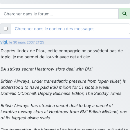
d9pouces
: ouakamois > si tu parles du sujet sur l'Armée de l'Air,
bien sûr que oui !
je suis un avion@,._,+
: Bonjour je viens d'arriver il y a quelques
moi et quelques avions n'ont pas les mêmes noms qu'aujourd'hui
Chercher dans le contenu des messages
ouakamois
: Bonjourà toutes et à tous.en espérantque ces
quelques images du Pays Basque vous auront plu ; Agur…
vigi
,
le 30 mars 2007 21:25
d9pouces
: Je me rattraperai à la Ferté samedi
D'après l'index de Pilou, cette compagnie ne possèdent pas de
d9pouces
topic, je me permet de l'ouvrir avec cet article:
: Malheureusement non
un peu trop loin pour moi !
fox_50
: Bonjour, certains parmis vous étaient-ils présent au
BA strikes secret Heathrow slots deal with BMI
meeting de Lann Bihoué de 2026 ?
cachée dans les pins
: Coucou et excellente année 2026 à tous et
British Airways, under transatlantic pressure from 'open skies', is
au site!
understood to have paid £30 million for 51 slots a week
Dominic O’Connell, Deputy Business Editor, The Sunday Times
jericho
: Bonne année et tous mes meilleurs voeux à tous pour
2026 !
British Airways has struck a secret deal to buy a parcel of
little boy
: je vous souhaite un bon réveillon pour cette nouvelle
lucrative runway slots at Heathrow from BMI British Midland, one
année!
of its biggest airline rivals.
jericho
: Merci D9pouces, à mon tour de souhaiter un Joyeux Noël
et de bonnes fêtes de fin d'année.
The transaction, the biggest of its kind in recent years, will add to