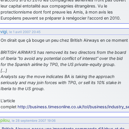
leur capital entotalité aux compagnies étrangères. Vu le
d9pouces
: cette fois, c'est le Brésil et Singapour qui mettent le site
protectionnisme dont font preuve les Amis, à mon avis les
par terre
Européens peuvent se préparer à renégocier l'accord en 2010.
jericho
: Ah ben je peux te confirmer que j'étais resté dans le filtre…
vigi
,
le 1 avril 2007 20:45
d9pouces
: Désolé ! Mon filtrage a été un peu trop violent
On dirait que çà bouge un peu chez British Airways en ce moment
manifestement
tout voir
BRITISH AIRWAYS has removed its two directors from the board
of Iberia “to avoid any potential conflict of interest” over the bid
for the Spanish airline by TPG, the US private-equity group.
[…]
Analysts say the move indicates BA is taking the approach
seriously and may join forces with TPG, or sell its 10% stake in
Iberia to the US group.
L'article
complet
http://business.timesonline.co.uk/tol/business/industry_
pilou
,
le 28 septembre 2007 19:06
British Airways passe une importante commande d'Airbus et de