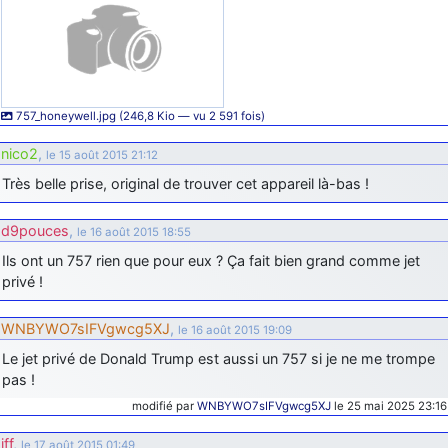
757_honeywell.jpg (246,8 Kio — vu 2 591 fois)
nico2
,
le 15 août 2015 21:12
Très belle prise, original de trouver cet appareil là-bas !
d9pouces
,
le 16 août 2015 18:55
Ils ont un 757 rien que pour eux ? Ça fait bien grand comme jet
privé !
WNBYWO7sIFVgwcg5XJ
,
le 16 août 2015 19:09
Le jet privé de Donald Trump est aussi un 757 si je ne me trompe
pas !
modifié par
WNBYWO7sIFVgwcg5XJ
le 25 mai 2025 23:16
jff
,
le 17 août 2015 01:49