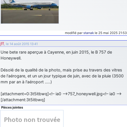
modifié par
stanak
le 25 mai 2025 21:53
jff
,
le 14 août 2015 13:41
Une bete rare aperçue à Cayenne, en juin 2015, le B 757 de
Honeywell.
Désolé de la qualité de la photo, mais prise au travers des vitres
de l'aérogare, et un un jour typique de juin, avec de la pluie (3500
mm par an à l'aéroport …..)
[attachment=0:3t5itbwq]<!– ia0 –>757_honeywell.jpg<!– ia0 –>
[/attachment:3t5itbwq]
Pièces jointes