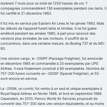
durèrent 7 mois pour un total de 1250 heures de vol. 7
d9pouces
: cette fois, c'est le Brésil et Singapour qui mettent le site
compagnies commandèrent 136 exemplaires pendant ces tests. Il
par terre
fut certifié le 21 décembre 1982.
jericho
: Ah ben je peux te confirmer que j'étais resté dans le filtre…
Il fut mis en service par Eastern Air Lines le 1er janvier 1983. Mais
les débuts de l'appareil furent lents et timides. Il ne fut guère
d9pouces
: Désolé ! Mon filtrage a été un peu trop violent
amélioré pendant les années 1980, à part pour recevoir des
manifestement
versions plus évoluées de ses moteurs. Il souffrit de la
tout voir
concurrence, dans une certaine mesure, du Boeing 737 et du MD-
80.
Une version cargo, le -200PF (Package Freighter), fut annoncée
en décembre 1985 et commandée à 20 exemplaires par UPS
Airlines. Il sera finalement construit à 80 exemplaires. Nombre de
757-200 furent convertis en -200SF (Special Freighter), et 55
sont encore en service.
Le -200M, un combi, fut vendu à un seul et unique exemplaire à
Royal Nepal Airlines en février 1986, et livré en septembre 1988.
Cependant, en 2010, Pemco World Air Services proposait de
convertir des 757-200 dans une version équivalente, et au moins