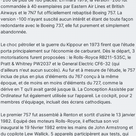
commandée à 40 exemplaires par Eastern Air Lines et British
d9pouces
: Joyeux Noël à tous !
Airways et le 7N7 fut officiellement rebaptisé Boeing 757. La
d9pouces
: mais tu peux tenter l'un des rares lycées militaires
version -100 n'ayant suscité aucun intérêt et étant de toute façon
comme le Prytanée dans la Sarthe, ça ne peut pas faire de mal !
redondante avec le Boeing 737, elle fut purement et simplement
abandonnée.
d9pouces
: C'est plutôt après le lycée, voire après une prépa
scientifique, tu as donc encore un peu de temps devant toi
Le choc pétrolier et la guerre du Kippour en 1973 firent que l'étude
yaellerigolow
: bonjour a tous je suis un élève de première
porta principalement sur l'économie de carburant. Dès le départ, 3
passionnée par l'aviation militaire , pourrais je savoir que faire après
motorisations furent proposées : le Rolls-Royce RB211-535C, le
le lycée pour s'orienter et pouvoir devenir officier de l'armée de l'air?
Pratt & Whitney PW2037 et le General Electric CF6-32 (qui
d9pouces
: lesquels, par exemple ?
d'ailleurs n'eut aucun succès). Au fur et à mesure de l'étude, le 757
inclua de plus en plus d'éléments du 767 conçu à la même
mahmoud
: bonsoir, très instructif ce site .mais nous aimerions avoir
époque, et de moins en moins d'éléments du 727, comme la
les photo des anciens appareils de l'armée de l'air de la haute -volta
dérive en T qu'il avait gardé jusque là. La Conception Assistée par
d9pouces
: Ça me casse quand même bien les pieds, j’avoue
Ordinateur fut également utilisée sur l'appareil. Le cockpit, pour 2
membres d'équipage, incluait des écrans cathodiques.
jericho
: Pour moi tout est à nouveau OK dirait-on… Merci à toi.
d9pouces
: En espérant n’avoir coupé les accessoires de personne
Le premier 757 fut assemblé à Renton et sortit d'usine le 13 janvier
au passage !
1982. Equipé des moteurs Rolls-Royce, il effectua son vol
inaugural le 19 février 1982 entre les mains de John Armstrong et
d9pouces
: j'ai trouvé un palliatif un peu violent, mais ça devrait aller
du copilote Lew Wallick. 5 appareils participèrent aux tests, qui
un peu mieux