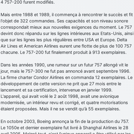
4 757-200 furent modifiés.
Mais entre 1988 et 1989, il commença à rencontrer le succès et fit
l'objet de 322 commandes. Ses capacités et son niveau sonore
correspondait mieux aux nouvelles exigences du moment. Le 757
devint donc répandu sur les lignes intérieures aux Etats-Unis, ainsi
que sur les lignes les plus régulières entre USA et Europe. Delta
Air Lines et American Airlines eurent une flotte de plus de 100 757
chacune. Le 757-200 fut finalement produit à 913 exemplaires.
Dans les années 1990, une rumeur sur un futur 757 allongé vit le
jour, mais le 757-300 ne fut pas annoncé avant septembre 1996.
La firme charter Condor Airlines en commanda 12 exemplaires. Le
développement de cette version ne prit que 27 mois entre le
lancement et sa certification, intervenue en janvier 1999.
L'appareil, qui avait volé le 2 août 1998, avait une avionique
modernisée, un intérieur revu et corrigé, et quatre motorisations
étaient proposées. Mais il ne se vendit qu'à 55 exemplaires.
En octobre 2003, Boeing annonça la fin de la production du 757.
Le 1050e et dernier exemplaire fut livré à Shanghaï Airlines le 28
avril 2005. Malgré tout, c'est l'unique appareil a être utilisé par les