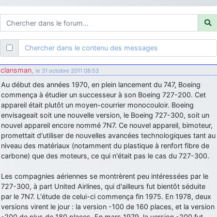
d9pouces
: ouakamois > si tu parles du sujet sur l'Armée de l'Air,
bien sûr que oui !
je suis un avion@,._,+
: Bonjour je viens d'arriver il y a quelques
moi et quelques avions n'ont pas les mêmes noms qu'aujourd'hui
Chercher dans le contenu des messages
ouakamois
: Bonjourà toutes et à tous.en espérantque ces
quelques images du Pays Basque vous auront plu ; Agur…
clansman
,
le 31 octobre 2011 08:53
d9pouces
: Je me rattraperai à la Ferté samedi
Au début des années 1970, en plein lancement du 747, Boeing
d9pouces
commença à étudier un successeur à son Boeing 727-200. Cet
: Malheureusement non
un peu trop loin pour moi !
appareil était plutôt un moyen-courrier monocouloir. Boeing
fox_50
: Bonjour, certains parmis vous étaient-ils présent au
envisageait soit une nouvelle version, le Boeing 727-300, soit un
meeting de Lann Bihoué de 2026 ?
nouvel appareil encore nommé 7N7. Ce nouvel appareil, bimoteur,
cachée dans les pins
: Coucou et excellente année 2026 à tous et
promettait d'utiliser de nouvelles avancées technologiques tant au
au site!
niveau des matériaux (notamment du plastique à renfort fibre de
carbone) que des moteurs, ce qui n'était pas le cas du 727-300.
jericho
: Bonne année et tous mes meilleurs voeux à tous pour
2026 !
Les compagnies aériennes se montrèrent peu intéressées par le
little boy
: je vous souhaite un bon réveillon pour cette nouvelle
727-300, à part United Airlines, qui d'ailleurs fut bientôt séduite
année!
par le 7N7. L'étude de celui-ci commença fin 1975. En 1978, deux
jericho
versions virent le jour : la version -100 de 160 places, et la version
: Merci D9pouces, à mon tour de souhaiter un Joyeux Noël
et de bonnes fêtes de fin d'année.
-200 de plus de 180 places. En mars 1979, la version -200 fut