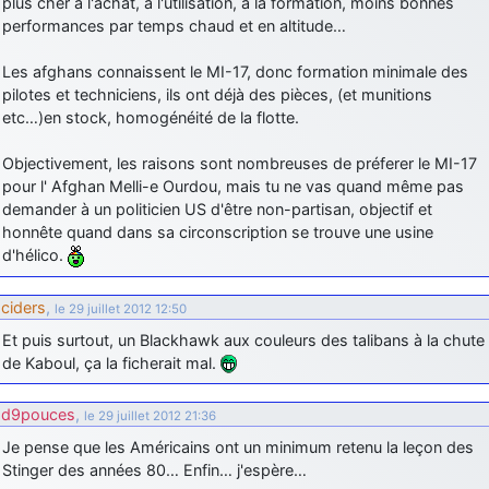
plus cher à l'achat, à l'utilisation, à la formation, moins bonnes
performances par temps chaud et en altitude…
d9pouces
: Joyeux Noël à tous !
d9pouces
: mais tu peux tenter l'un des rares lycées militaires
Les afghans connaissent le MI-17, donc formation minimale des
comme le Prytanée dans la Sarthe, ça ne peut pas faire de mal !
pilotes et techniciens, ils ont déjà des pièces, (et munitions
etc…)en stock, homogénéité de la flotte.
d9pouces
: C'est plutôt après le lycée, voire après une prépa
scientifique, tu as donc encore un peu de temps devant toi
Objectivement, les raisons sont nombreuses de préferer le MI-17
yaellerigolow
: bonjour a tous je suis un élève de première
pour l' Afghan Melli-e Ourdou, mais tu ne vas quand même pas
passionnée par l'aviation militaire , pourrais je savoir que faire après
demander à un politicien US d'être non-partisan, objectif et
le lycée pour s'orienter et pouvoir devenir officier de l'armée de l'air?
honnête quand dans sa circonscription se trouve une usine
d9pouces
: lesquels, par exemple ?
d'hélico.
mahmoud
: bonsoir, très instructif ce site .mais nous aimerions avoir
les photo des anciens appareils de l'armée de l'air de la haute -volta
ciders
,
le 29 juillet 2012 12:50
d9pouces
: Ça me casse quand même bien les pieds, j’avoue
Et puis surtout, un Blackhawk aux couleurs des talibans à la chute
de Kaboul, ça la ficherait mal.
jericho
: Pour moi tout est à nouveau OK dirait-on… Merci à toi.
d9pouces
: En espérant n’avoir coupé les accessoires de personne
d9pouces
,
le 29 juillet 2012 21:36
au passage !
Je pense que les Américains ont un minimum retenu la leçon des
d9pouces
: j'ai trouvé un palliatif un peu violent, mais ça devrait aller
Stinger des années 80… Enfin… j'espère…
un peu mieux