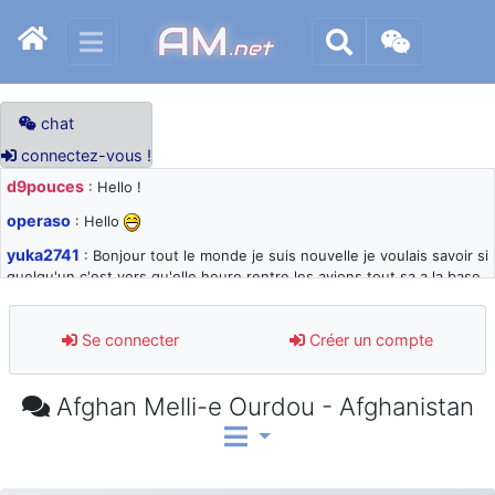
AM
.net
chat
connectez-vous !
d9pouces
: Hello !
operaso
: Hello
yuka2741
: Bonjour tout le monde je suis nouvelle je voulais savoir si
quelqu'un c'est vers qu'elle heure rentre les avions tout sa a la base
105 svp
d9pouces
: désolé pour les quelques blocages du site ces derniers
Se connecter
Créer un compte
jours : je teste des méthodes contre le spam et les bots trop nocifs
d9pouces
: Merci ! Un souvenir de la Ferté-Alais !
Afghan Melli-e Ourdou - Afghanistan
paxwax
: Super, la nouvelle bannière
d9pouces
: je suis un avion@,._,+ > lesquels ? je ne suis pas sûr de
comprendre