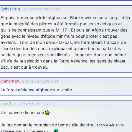
d9pouces
: cette fois, c'est le Brésil et Singapour qui mettent le site
flying frog
,
le 2 octobre 2012 00:47
par terre
Et puis former un pilote afghan sur Blackhawk ce sera long… déja
jericho
: Ah ben je peux te confirmer que j'étais resté dans le filtre…
que la majorité des pilotes a été formée par les soviétiques et
qu'ils ne connaissent que le Mi-17… Et puis en Afgha trouver des
gens avec le niveau d'étude minimum pour piloter c'est pas
d9pouces
: Désolé ! Mon filtrage a été un peu trop violent
manifestement
évident… Lors de mon séjour là-bas, les formateurs français de
l'école des blindés nous expliquaient qu'une bonne partie des
tout voir
soldats qu'ils reçoivent sont illetrés… Imaginez donc que même
s'il y'a de la sélection dans la Force Aérienne, les gens de niveau
Bac, c'est dur à trouver….
clansman
,
le 27 février 2013 10:21
La force aérienne afghane sur le site
nico2
,
le 27 février 2013 19:25
Un nouvelle fiche, une
.
Je me demande combien de temps elle tiendra
(la force aérienne
afghane, pas la fiche bien sur …
).