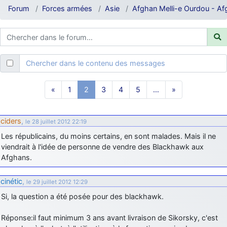
d9pouces
: ouakamois > si tu parles du sujet sur l'Armée de l'Air,
Forum
Forces armées
Asie
Afghan Melli-e Ourdou - Af
bien sûr que oui !
je suis un avion@,._,+
: Bonjour je viens d'arriver il y a quelques
moi et quelques avions n'ont pas les mêmes noms qu'aujourd'hui
ouakamois
: Bonjourà toutes et à tous.en espérantque ces
Chercher dans le contenu des messages
quelques images du Pays Basque vous auront plu ; Agur…
d9pouces
: Je me rattraperai à la Ferté samedi
«
1
2
3
4
5
…
»
d9pouces
: Malheureusement non
un peu trop loin pour moi !
fox_50
: Bonjour, certains parmis vous étaient-ils présent au
ciders
,
le 28 juillet 2012 22:19
meeting de Lann Bihoué de 2026 ?
Les républicains, du moins certains, en sont malades. Mais il ne
cachée dans les pins
: Coucou et excellente année 2026 à tous et
viendrait à l'idée de personne de vendre des Blackhawk aux
au site!
Afghans.
jericho
: Bonne année et tous mes meilleurs voeux à tous pour
2026 !
cinétic
,
le 29 juillet 2012 12:29
little boy
: je vous souhaite un bon réveillon pour cette nouvelle
Si, la question a été posée pour des blackhawk.
année!
jericho
: Merci D9pouces, à mon tour de souhaiter un Joyeux Noël
Réponse:il faut minimum 3 ans avant livraison de Sikorsky, c'est
et de bonnes fêtes de fin d'année.