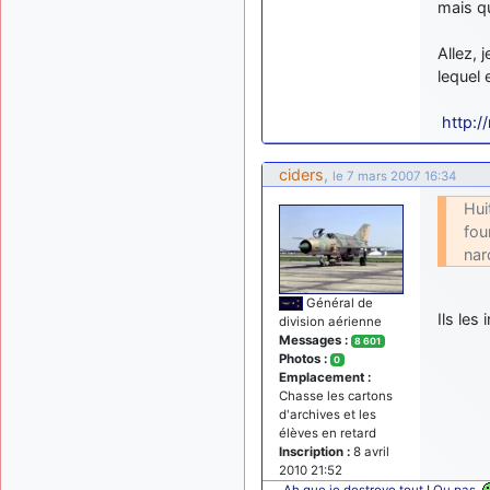
mais qu
Allez, 
lequel 
http:/
ciders
,
le 7 mars 2007 16:34
Hui
fou
nar
Général de
Ils les
division aérienne
Messages :
8 601
Photos :
0
Emplacement :
Chasse les cartons
d'archives et les
élèves en retard
Inscription :
8 avril
2010 21:52
Ah que je destroye tout ! Ou pas.