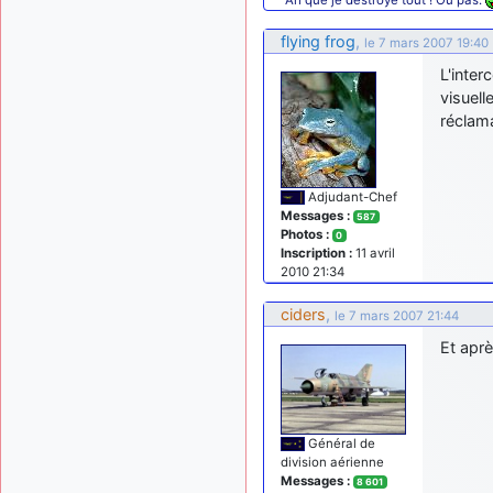
flying frog
,
le 7 mars 2007 19:40
L'inter
visuell
réclama
Adjudant-Chef
Messages :
587
Photos :
0
Inscription :
11 avril
2010 21:34
ciders
,
le 7 mars 2007 21:44
Et aprè
Général de
division aérienne
Messages :
8 601