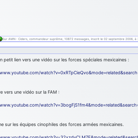
Sur AMN : Ciders, commandeur suprême, 10872 messages, inscrit le 02 septembre 2006, à 
un petit lien vers une vidéo sur les forces spéciales mexicaines :
//www.youtube.com/watch?v=0xRTpCieQvo&mode=related&search
e vers une vidéo sur la FAM :
//www.youtube.com/watch?v=3bogFjS1fm4&mode=related&search
une sur les équipes cinophiles des forces armées mexicaines.
//www.youtube.com/watch?v=32xzdvCLM7E&mode=related&searc