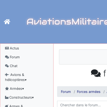
AviationsMilitair
Actus
Forum
Chat
f
Avions &
hélicoptères▾
Armées▾
Forum
Forces armées
Constructeurs▾
Armes &