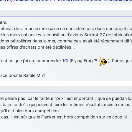
ntre…
étariat de la marine mexicaine ne considère pas dans son projet act
t les mers nationales l'acquisition d'avions Sukhoi-27 de fabricatio
ations pétrolières dans la mer, comme cela avait été récemment diff
les offres d'achats ont été déclinées…
c'est ce que j'ai cru comprendre
ICI
(Flying Frog ?!
). Parce que
lace pour le Rafale M ?!
ne pense pas, car le facteur "prix" est important ("que se puedan 
 bajo costo" : qui peuvent faire les mêmes résultats mais à moindre
u'il est bien hors compétition.
 cas, il est sûr que le Flanker est hors compétition sur ce coup-là.