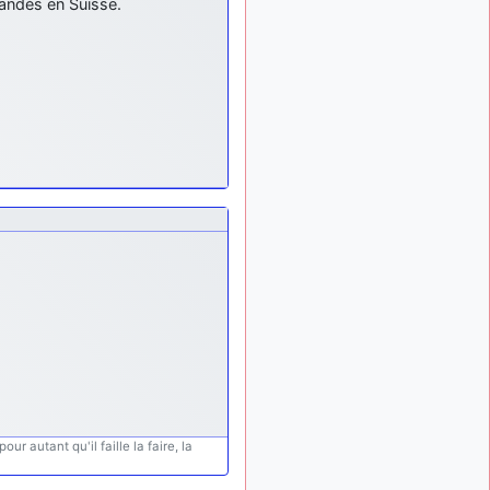
andés en Suisse.
: Bonjour je
2 mois, 1 semaine
viens d'arriver il y a
quelques moi et quelques
avions n'ont pas les mêmes
noms qu'aujourd'hui
ouakamois
il y a 2 mois,
: Bonjourà toutes
2 semaines
et à tous.en espérantque
ces quelques images du
Pays Basque vous auront
plu ; Agur…
d9pouces
il y a 2 mois,
: Je me rattraperai
3 semaines
à la Ferté samedi
d9pouces
il y a 2 mois,
:
3 semaines
Malheureusement non
un
peu trop loin pour moi !
fox_50
:
il y a 2 mois, 3 semaines
ur autant qu'il faille la faire, la
Bonjour, certains parmis
vous étaient-ils présent au