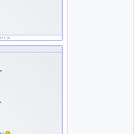
ça devrait aller un peu
mieux
d9pouces
il y a 10 mois,
: cette fois, c'est le
1 semaine
Brésil et Singapour qui
mettent le site par terre
22 h 18
jericho
:
il y a 11 mois, 2 semaines
Ah ben je peux te confirmer
que j'étais resté dans le
filtre…
d9pouces
=
il y a 11 mois,
: Désolé ! Mon
2 semaines
filtrage a été un peu trop
violent manifestement
tout voir
=
h=