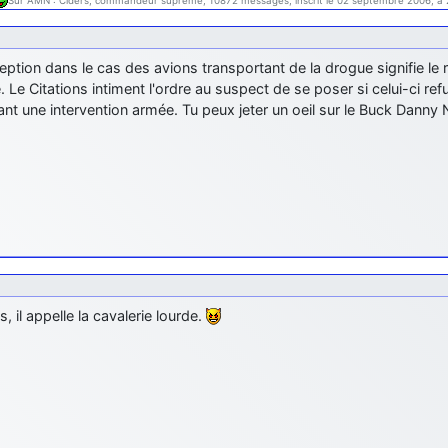
Sur AMN : Ciders, commandeur suprême, 10872 messages, inscrit le 02 septembre 2006, à 
ception dans le cas des avions transportant de la drogue signifie le 
e. Le Citations intiment l'ordre au suspect de se poser si celui-ci refuse
nt une intervention armée. Tu peux jeter un oeil sur le Buck Danny
s, il appelle la cavalerie lourde.