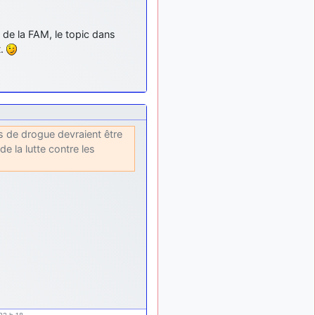
d9pouces
: mais
il y a 8 mois
tu peux tenter l'un des
t de la FAM, le topic dans
rares lycées militaires
comme le Prytanée dans la
t.
Sarthe, ça ne peut pas faire
de mal !
d9pouces
: C'est
il y a 8 mois
plutôt après le lycée, voire
après une prépa
rs de drogue devraient être
scientifique, tu as donc
 la lutte contre les
encore un peu de temps
devant toi
yaellerigolow
il y a 8 mois,
: bonjour a tous je
1 semaine
suis un élève de première
passionnée par l'aviation
militaire , pourrais je savoir
que faire après le lycée
pour s'orienter et pouvoir
devenir officier de l'armée
de l'air?
d9pouces
:
il y a 9 mois