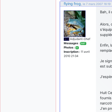
flying frog
,
le 7 mars 2007 16:19
Bah, il
Alors, 
s'équi
supplé
Adjudant-Chef
Messages :
587
Enfin, 
Photos :
0
remplac
Inscription :
11 avril
2010 21:34
Je sign
est su
J'espèr
Huit Ce
fournis
narcot
J'en pr