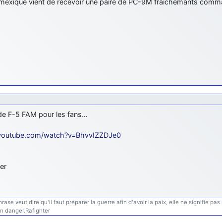
e mexique vient de recevoir une paire de PC-9M fraichemants comm
de F-5 FAM pour les fans…
/youtube.com/watch?v=BhvvIZZDJe0
er
se veut dire qu'il faut préparer la guerre afin d'avoir la paix, elle ne signifie pas po
en danger.Rafighter