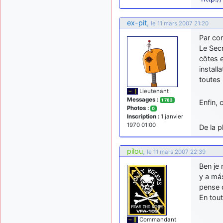
ex-pit
,
le 11 mars 2007 21:20
Par co
Le Secr
côtes e
install
toutes 
Lieutenant
Messages :
1 783
Enfin, 
Photos :
0
Inscription :
1 janvier
1970 01:00
De la p
pilou
,
le 11 mars 2007 22:39
Ben je 
y a más
pense q
En tout
Commandant