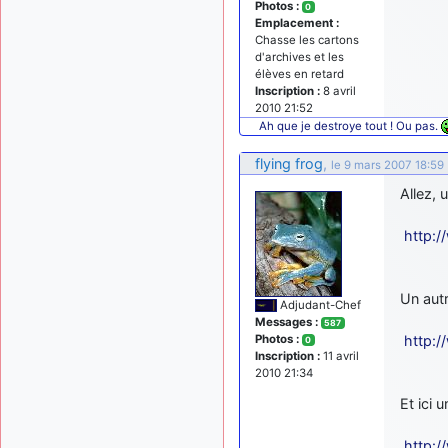
Photos :
0
Emplacement :
Chasse les cartons
d'archives et les
élèves en retard
Inscription :
8 avril
2010 21:52
Ah que je destroye tout ! Ou pas.
flying frog
,
le 9 mars 2007 18:59
Allez, 
http:
Un autr
Adjudant-Chef
Messages :
587
Photos :
http:
0
Inscription :
11 avril
2010 21:34
Et ici 
http: