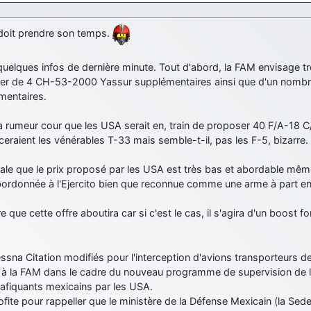
 doit prendre son temps.
quelques infos de dernière minute. Tout d'abord, la FAM envisage t
per de 4 CH-53-2000 Yassur supplémentaires ainsi que d'un nomb
mentaires.
la rumeur cour que les USA serait en, train de proposer 40 F/A-18 C
eraient les vénérables T-33 mais semble-t-il, pas les F-5, bizarre.
ale que le prix proposé par les USA est très bas et abordable mêm
bordonnée à l'Ejercito bien que reconnue comme une arme à part ent
e que cette offre aboutira car si c'est le cas, il s'agira d'un boost 
ssna Citation modifiés pour l'interception d'avions transporteurs d
 à la FAM dans le cadre du nouveau programme de supervision de la
rafiquants mexicains par les USA.
ofite pour rappeller que le ministère de la Défense Mexicain (la Sede