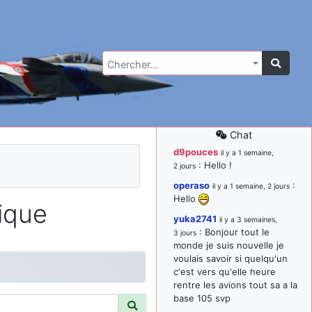
Chercher…
Chat
d9pouces
il y a 1 semaine,
: Hello !
2 jours
operaso
:
il y a 1 semaine, 2 jours
Hello
ique
yuka2741
il y a 3 semaines,
: Bonjour tout le
3 jours
monde je suis nouvelle je
voulais savoir si quelqu'un
c'est vers qu'elle heure
rentre les avions tout sa a la
base 105 svp