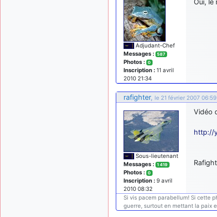
Oui, l
Adjudant-Chef
Messages :
587
Photos :
0
Inscription :
11 avril
2010 21:34
rafighter
,
le 21 février 2007 06:59
Vidéo 
http:/
Sous-lieutenant
Rafight
Messages :
1 419
Photos :
0
Inscription :
9 avril
2010 08:32
Si vis pacem parabellum! Si cette phra
guerre, surtout en mettant la paix 