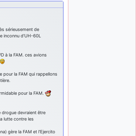
meeting de Lann Bihoué de
2026 ?
cachée dans les pins
il y a
: Coucou et
6 mois, 3 semaines
excellente année 2026 à
rès sérieusement de
tous et au site!
re inconnu d'UH-60L
jericho
: Bonne
il y a 7 mois
année et tous mes meilleurs
voeux à tous pour 2026 !
/D à la FAM. ces avions
little boy
il y a 7 mois,
: je vous souhaite
1 semaine
un bon réveillon pour cette
e pour la FAM qui rappellons
nouvelle année!
ière.
jericho
:
il y a 7 mois, 1 semaine
formidable pour la FAM.
Merci D9pouces, à mon tour
de souhaiter un Joyeux
Noël et de bonnes fêtes de
fin d'année.
e drogue devraient être
 lutte contre les
d9pouces
il y a 7 mois,
: Joyeux Noël à
1 semaine
tous !
na) gère la FAM et l'Ejercito