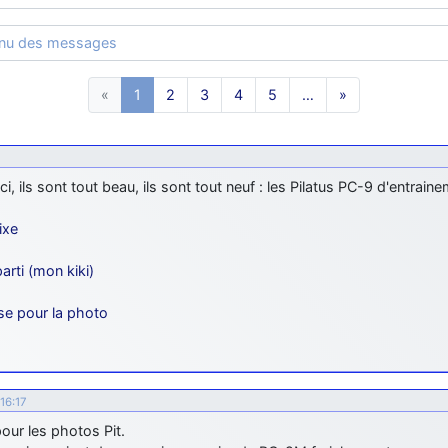
enu des messages
«
1
2
3
4
5
…
»
ci, ils sont tout beau, ils sont tout neuf : les Pilatus PC-9 d'entrain
ixe
arti (mon kiki)
e pour la photo
16:17
our les photos Pit.