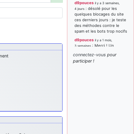
d9pouces
il y a 3 semaines,
: désolé pour les
4 jours
quelques blocages du site
ces derniers jours : je teste
des méthodes contre le
spam et les bots trop nocifs
d9pouces
il y a 1 mois,
: Merci ! Un
3 semaines
souvenir de la Ferté-Alais !
connectez-vous
pour
ement
paxwax
:
participer !
il y a 1 mois, 3 semaines
Super, la nouvelle bannière
d9pouces
il y a 2 mois,
: je suis un
1 semaine
avion@,._,+ > lesquels ? je
ne suis pas sûr de
comprendre
d9pouces
il y a 2 mois,
: ouakamois > si tu
1 semaine
parles du sujet sur l'Armée
de l'Air, bien sûr que oui !
je suis un avion@,._,+
il y a