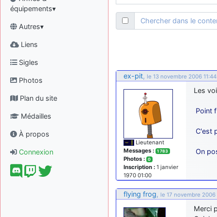
équipements▾
Chercher dans le cont
Autres▾
Liens
Sigles
ex-pit
,
le 13 novembre 2006 11:44
Photos
Les voi
Plan du site
Point f
Médailles
C'est p
À propos
Lieutenant
Messages :
On pos
Connexion
1 783
Photos :
0
Inscription :
1 janvier
1970 01:00
flying frog
,
le 17 novembre 2006 
Merci p