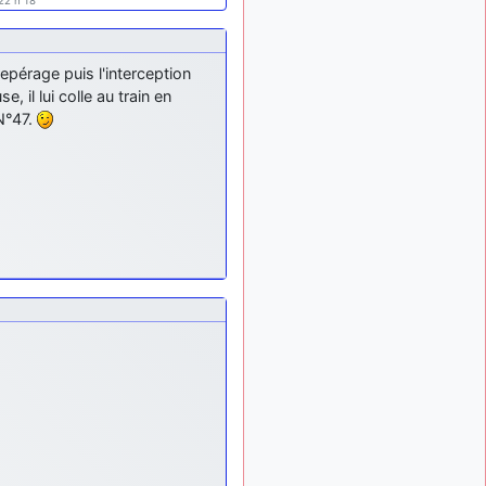
22 h 18
lesquels, par exemple ?
mahmoud
:
il y a 9 mois
bonsoir, très instructif ce
repérage puis l'interception
site .mais nous aimerions
, il lui colle au train en
avoir les photo des anciens
 N°47.
appareils de l'armée de l'air
de la haute -volta
d9pouces
: Ça
il y a 10 mois
me casse quand même bien
les pieds, j’avoue
jericho
:
il y a 10 mois, 1 semaine
Pour moi tout est à nouveau
OK dirait-on… Merci à toi.
d9pouces
il y a 10 mois,
: En espérant
1 semaine
n’avoir coupé les
accessoires de personne au
passage !
d9pouces
il y a 10 mois,
: j'ai trouvé un
1 semaine
palliatif un peu violent, mais