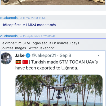
ouakamois
,
le 11 mai 2023 15:54
Hélicoptères Mil MI24 modernisés
ouakamois
,
le 10 septembre 2023 00:42
Le drone turc STM Togan séduit un nouveau pays
Sources images Twitter Jakepor21