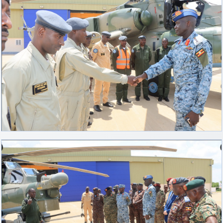
d9pouces
: cette fois, c'est le Brésil et Singapour qui mettent le site
par terre
jericho
: Ah ben je peux te confirmer que j'étais resté dans le filtre…
d9pouces
: Désolé ! Mon filtrage a été un peu trop violent
manifestement
tout voir