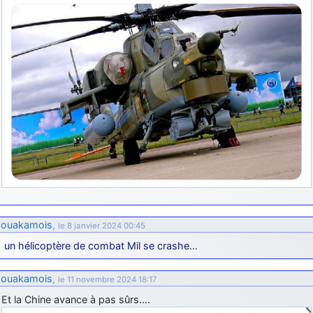
ouakamois
,
le 8 janvier 2024 00:45
un hélicoptère de combat Mil se crashe…
ouakamois
,
le 11 novembre 2024 18:17
Et la Chine avance à pas sûrs….