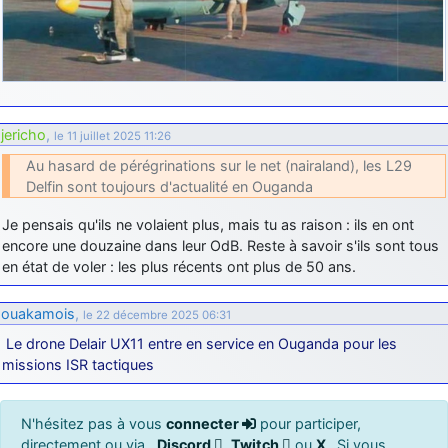
jericho
,
le 11 juillet 2025 11:26
Au hasard de pérégrinations sur le net (nairaland), les L29
Delfin sont toujours d'actualité en Ouganda
Je pensais qu'ils ne volaient plus, mais tu as raison : ils en ont
encore une douzaine dans leur OdB. Reste à savoir s'ils sont tous
en état de voler : les plus récents ont plus de 50 ans.
ouakamois
,
le 22 décembre 2025 06:31
Le drone Delair UX11 entre en service en Ouganda pour les
missions ISR tactiques
N'hésitez pas à vous
connecter
pour participer,
directement ou via ,
Discord
,
Twitch
ou
X
. Si vous