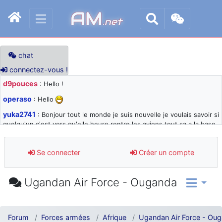
AM
.net
chat
connectez-vous !
d9pouces
: Hello !
operaso
: Hello
yuka2741
: Bonjour tout le monde je suis nouvelle je voulais savoir si
quelqu'un c'est vers qu'elle heure rentre les avions tout sa a la base
105 svp
d9pouces
: désolé pour les quelques blocages du site ces derniers
Se connecter
Créer un compte
jours : je teste des méthodes contre le spam et les bots trop nocifs
d9pouces
: Merci ! Un souvenir de la Ferté-Alais !
Ugandan Air Force - Ouganda
paxwax
: Super, la nouvelle bannière
d9pouces
: je suis un avion@,._,+ > lesquels ? je ne suis pas sûr de
comprendre
Forum
Forces armées
Afrique
Ugandan Air Force - Ou