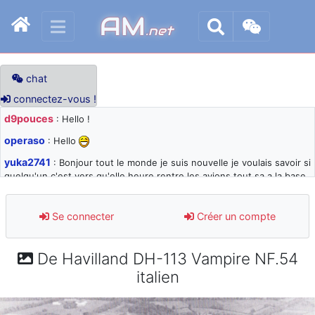
AM
.net
chat
connectez-vous !
d9pouces
: Hello !
operaso
: Hello
yuka2741
: Bonjour tout le monde je suis nouvelle je voulais savoir si
quelqu'un c'est vers qu'elle heure rentre les avions tout sa a la base
105 svp
d9pouces
: désolé pour les quelques blocages du site ces derniers
Se connecter
Créer un compte
jours : je teste des méthodes contre le spam et les bots trop nocifs
d9pouces
: Merci ! Un souvenir de la Ferté-Alais !
De Havilland DH-113 Vampire NF.54
paxwax
: Super, la nouvelle bannière
italien
d9pouces
: je suis un avion@,._,+ > lesquels ? je ne suis pas sûr de
comprendre