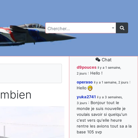
Chercher…
Chat
d9pouces
il y a 1 semaine,
: Hello !
2 jours
operaso
:
il y a 1 semaine, 2 jours
Hello
ombien
yuka2741
il y a 3 semaines,
: Bonjour tout le
3 jours
monde je suis nouvelle je
voulais savoir si quelqu'un
c'est vers qu'elle heure
rentre les avions tout sa a la
base 105 svp