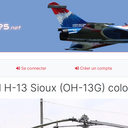
es
.net
Se connecter
Créer un compte
l H-13 Sioux (OH-13G) col