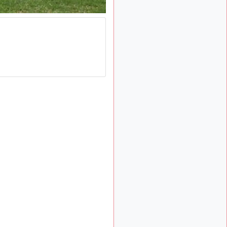
: Bonjour je
2 mois, 1 semaine
viens d'arriver il y a
quelques moi et quelques
avions n'ont pas les mêmes
noms qu'aujourd'hui
ouakamois
il y a 2 mois,
: Bonjourà toutes
2 semaines
et à tous.en espérantque
ces quelques images du
Pays Basque vous auront
plu ; Agur…
d9pouces
il y a 2 mois,
: Je me rattraperai
2 semaines
à la Ferté samedi
d9pouces
il y a 2 mois,
:
2 semaines
Malheureusement non
un
peu trop loin pour moi !
fox_50
:
il y a 2 mois, 3 semaines
Bonjour, certains parmis
vous étaient-ils présent au