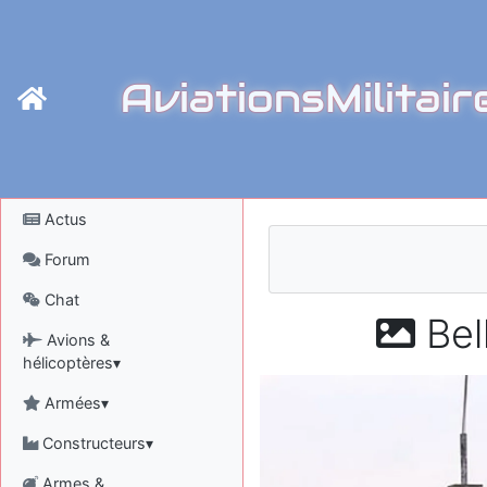
AviationsMilitair
Actus
Forum
Chat
Bel
Avions &
hélicoptères▾
Armées▾
Constructeurs▾
Armes &