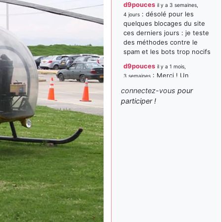
d9pouces
il y a 3 semaines,
: désolé pour les
4 jours
quelques blocages du site
ces derniers jours : je teste
des méthodes contre le
spam et les bots trop nocifs
d9pouces
il y a 1 mois,
: Merci ! Un
3 semaines
souvenir de la Ferté-Alais !
connectez-vous
pour
paxwax
:
participer !
il y a 1 mois, 3 semaines
Super, la nouvelle bannière
d9pouces
il y a 2 mois,
: je suis un
1 semaine
avion@,._,+ > lesquels ? je
ne suis pas sûr de
comprendre
d9pouces
il y a 2 mois,
: ouakamois > si tu
1 semaine
parles du sujet sur l'Armée
de l'Air, bien sûr que oui !
je suis un avion@,._,+
il y a