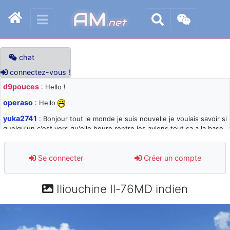
AM
.net
chat
connectez-vous !
d9pouces
: Hello !
operaso
: Hello
yuka2741
: Bonjour tout le monde je suis nouvelle je voulais savoir si
quelqu'un c'est vers qu'elle heure rentre les avions tout sa a la base
105 svp
d9pouces
: désolé pour les quelques blocages du site ces derniers
Se connecter
Créer un compte
jours : je teste des méthodes contre le spam et les bots trop nocifs
d9pouces
: Merci ! Un souvenir de la Ferté-Alais !
Iliouchine Il-76MD indien
paxwax
: Super, la nouvelle bannière
d9pouces
: je suis un avion@,._,+ > lesquels ? je ne suis pas sûr de
comprendre