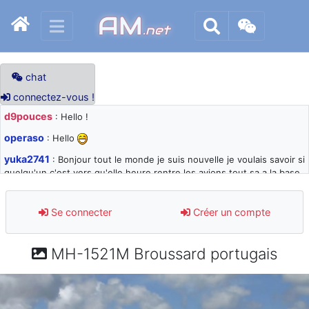
AM
.net
chat
connectez-vous !
d9pouces
: Hello !
operaso
: Hello
yuka2741
: Bonjour tout le monde je suis nouvelle je voulais savoir si
quelqu'un c'est vers qu'elle heure rentre les avions tout sa a la base
105 svp
d9pouces
: désolé pour les quelques blocages du site ces derniers
Se connecter
Créer un compte
jours : je teste des méthodes contre le spam et les bots trop nocifs
d9pouces
: Merci ! Un souvenir de la Ferté-Alais !
MH-1521M Broussard portugais
paxwax
: Super, la nouvelle bannière
d9pouces
: je suis un avion@,._,+ > lesquels ? je ne suis pas sûr de
comprendre