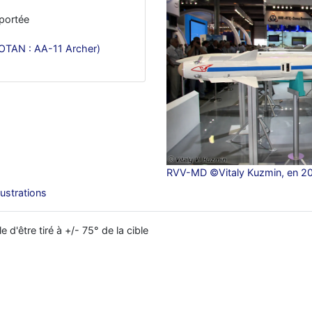
 portée
OTAN : AA-11 Archer)
RVV-MD ©Vitaly Kuzmin, en 2
llustrations
 d'être tiré à +/- 75° de la cible