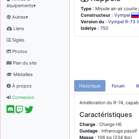
équipements▾
Type
: Missile air-air courte
Constructeur
:
Vympel
Autres▾
Version du
:
Vympel R-73 (
Izdelye
: 750
Liens
Sigles
Photos
Plan du site
Médailles
À propos
Historique
Forum
I
Connexion
Amélioration du R-74, capable
Caractéristiques
Charge
: Charge HE
Guidage
: Infrarouge passif
Masse
: 106 kg (234 lbs)