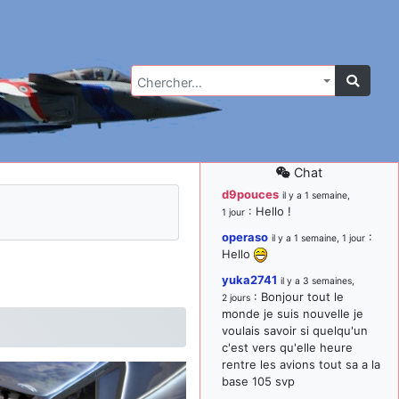
Chercher…
Chat
d9pouces
il y a 1 semaine,
: Hello !
1 jour
operaso
:
il y a 1 semaine, 1 jour
Hello
yuka2741
il y a 3 semaines,
: Bonjour tout le
2 jours
monde je suis nouvelle je
voulais savoir si quelqu'un
c'est vers qu'elle heure
rentre les avions tout sa a la
base 105 svp