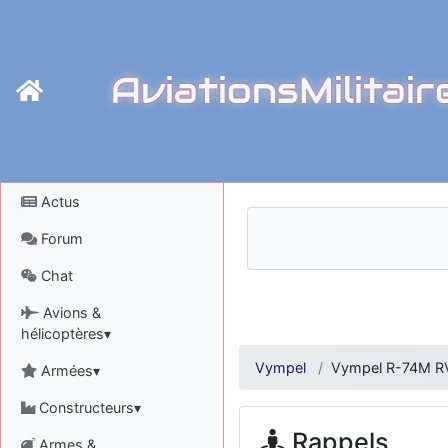
AviationsMilitair
Actus
Forum
Chat
Avions &
hélicoptères▾
Vympel
Vympel R-74M 
Armées▾
Constructeurs▾
Rappels
Armes &