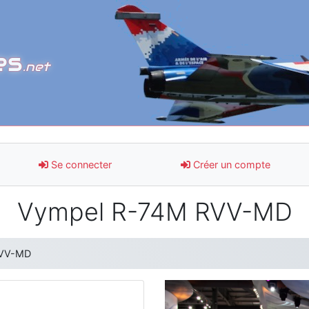
es
.net
Se connecter
Créer un compte
Vympel R-74M RVV-MD
RVV-MD