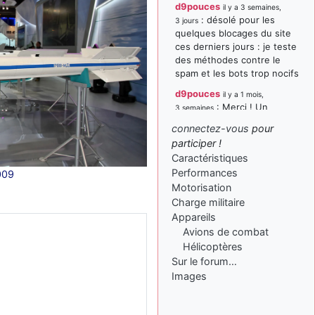
d9pouces
il y a 3 semaines,
: désolé pour les
3 jours
quelques blocages du site
ces derniers jours : je teste
des méthodes contre le
spam et les bots trop nocifs
d9pouces
il y a 1 mois,
: Merci ! Un
3 semaines
souvenir de la Ferté-Alais !
connectez-vous
pour
paxwax
:
participer !
il y a 1 mois, 3 semaines
Super, la nouvelle bannière
Caractéristiques
Performances
009
d9pouces
il y a 2 mois,
Motorisation
: je suis un
1 semaine
avion@,._,+ > lesquels ? je
Charge militaire
ne suis pas sûr de
Appareils
comprendre
Avions de combat
Hélicoptères
d9pouces
il y a 2 mois,
Sur le forum…
: ouakamois > si tu
1 semaine
parles du sujet sur l'Armée
Images
de l'Air, bien sûr que oui !
je suis un avion@,._,+
il y a