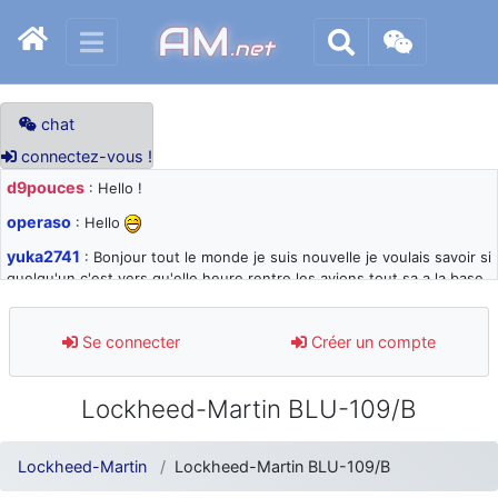
AM
.net
chat
connectez-vous !
d9pouces
: Hello !
operaso
: Hello
yuka2741
: Bonjour tout le monde je suis nouvelle je voulais savoir si
quelqu'un c'est vers qu'elle heure rentre les avions tout sa a la base
105 svp
d9pouces
: désolé pour les quelques blocages du site ces derniers
Se connecter
Créer un compte
jours : je teste des méthodes contre le spam et les bots trop nocifs
d9pouces
: Merci ! Un souvenir de la Ferté-Alais !
Lockheed-Martin BLU-109/B
paxwax
: Super, la nouvelle bannière
d9pouces
: je suis un avion@,._,+ > lesquels ? je ne suis pas sûr de
Lockheed-Martin
Lockheed-Martin BLU-109/B
comprendre