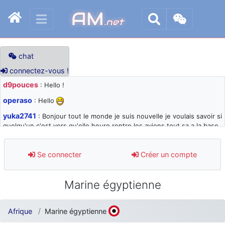
AM
.net
chat
connectez-vous !
d9pouces
: Hello !
operaso
: Hello
yuka2741
: Bonjour tout le monde je suis nouvelle je voulais savoir si
quelqu'un c'est vers qu'elle heure rentre les avions tout sa a la base
105 svp
d9pouces
: désolé pour les quelques blocages du site ces derniers
Se connecter
Créer un compte
jours : je teste des méthodes contre le spam et les bots trop nocifs
d9pouces
: Merci ! Un souvenir de la Ferté-Alais !
Marine égyptienne
paxwax
: Super, la nouvelle bannière
d9pouces
: je suis un avion@,._,+ > lesquels ? je ne suis pas sûr de
Afrique
Marine égyptienne
comprendre