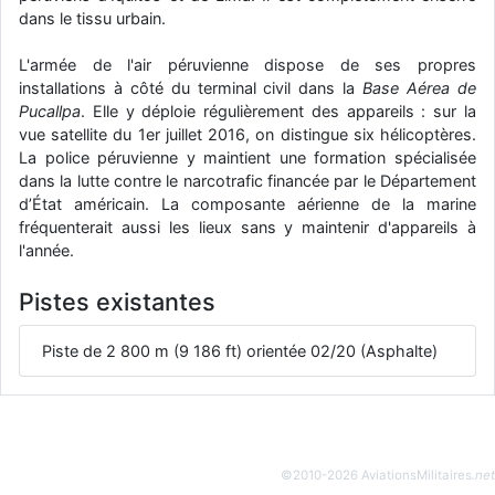
dans le tissu urbain.
d9pouces
: Joyeux Noël à tous !
d9pouces
L'armée de l'air péruvienne dispose de ses propres
: mais tu peux tenter l'un des rares lycées militaires
comme le Prytanée dans la Sarthe, ça ne peut pas faire de mal !
installations à côté du terminal civil dans la
Base Aérea de
Pucallpa
. Elle y déploie régulièrement des appareils : sur la
d9pouces
: C'est plutôt après le lycée, voire après une prépa
vue satellite du 1er juillet 2016, on distingue six hélicoptères.
scientifique, tu as donc encore un peu de temps devant toi
La police péruvienne y maintient une formation spécialisée
yaellerigolow
: bonjour a tous je suis un élève de première
dans la lutte contre le narcotrafic financée par le Département
passionnée par l'aviation militaire , pourrais je savoir que faire après
d’État américain. La composante aérienne de la marine
le lycée pour s'orienter et pouvoir devenir officier de l'armée de l'air?
fréquenterait aussi les lieux sans y maintenir d'appareils à
l'année.
d9pouces
: lesquels, par exemple ?
mahmoud
: bonsoir, très instructif ce site .mais nous aimerions avoir
Pistes existantes
les photo des anciens appareils de l'armée de l'air de la haute -volta
d9pouces
: Ça me casse quand même bien les pieds, j’avoue
Piste de 2 800 m (9 186 ft) orientée 02/20 (Asphalte)
jericho
: Pour moi tout est à nouveau OK dirait-on… Merci à toi.
d9pouces
: En espérant n’avoir coupé les accessoires de personne
au passage !
d9pouces
: j'ai trouvé un palliatif un peu violent, mais ça devrait aller
©2010-2026 AviationsMilitaires
.net
un peu mieux