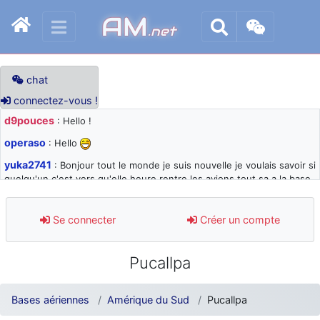
AM
.net
chat
connectez-vous !
d9pouces
: Hello !
operaso
: Hello
yuka2741
: Bonjour tout le monde je suis nouvelle je voulais savoir si
quelqu'un c'est vers qu'elle heure rentre les avions tout sa a la base
105 svp
d9pouces
: désolé pour les quelques blocages du site ces derniers
Se connecter
Créer un compte
jours : je teste des méthodes contre le spam et les bots trop nocifs
d9pouces
: Merci ! Un souvenir de la Ferté-Alais !
Pucallpa
paxwax
: Super, la nouvelle bannière
d9pouces
: je suis un avion@,._,+ > lesquels ? je ne suis pas sûr de
Bases aériennes
Amérique du Sud
Pucallpa
comprendre