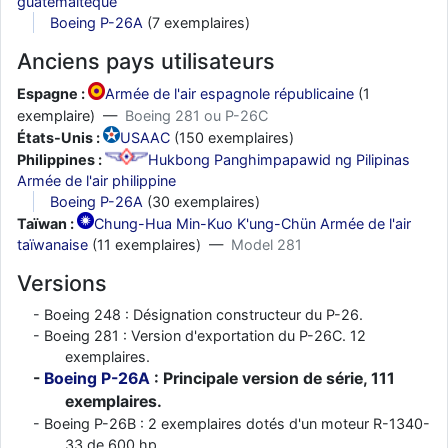
guatemaltèque
Boeing P-26A
(7 exemplaires)
Anciens pays utilisateurs
Espagne :
Armée de l'air espagnole républicaine
(1
exemplaire) —
Boeing 281 ou P-26C
États-Unis :
USAAC
(150 exemplaires)
Philippines :
Hukbong Panghimpapawid ng Pilipinas
Armée de l'air philippine
Boeing P-26A
(30 exemplaires)
Taïwan :
Chung-Hua Min-Kuo K'ung-Chün Armée de l'air
taïwanaise
(11 exemplaires) —
Model 281
Versions
Boeing 248 : Désignation constructeur du P-26.
Boeing 281 : Version d'exportation du P-26C. 12
exemplaires.
Boeing P-26A
: Principale version de série, 111
exemplaires.
Boeing P-26B : 2 exemplaires dotés d'un moteur R-1340-
33 de 600 hp.