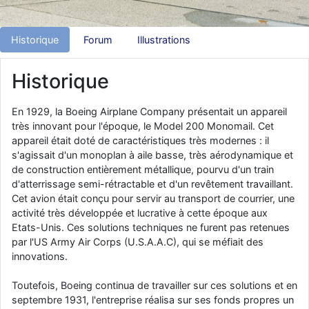
d9pouces
: Joyeux Noël à tous !
Historique
Forum
Illustrations
d9pouces
: mais tu peux tenter l'un des rares lycées militaires
comme le Prytanée dans la Sarthe, ça ne peut pas faire de mal !
d9pouces
Historique
: C'est plutôt après le lycée, voire après une prépa
scientifique, tu as donc encore un peu de temps devant toi
yaellerigolow
: bonjour a tous je suis un élève de première
En 1929, la Boeing Airplane Company présentait un appareil
passionnée par l'aviation militaire , pourrais je savoir que faire après
très innovant pour l'époque, le Model 200 Monomail. Cet
le lycée pour s'orienter et pouvoir devenir officier de l'armée de l'air?
appareil était doté de caractéristiques très modernes : il
s'agissait d'un monoplan à aile basse, très aérodynamique et
d9pouces
: lesquels, par exemple ?
de construction entièrement métallique, pourvu d'un train
mahmoud
: bonsoir, très instructif ce site .mais nous aimerions avoir
d'atterrissage semi-rétractable et d'un revêtement travaillant.
les photo des anciens appareils de l'armée de l'air de la haute -volta
Cet avion était conçu pour servir au transport de courrier, une
d9pouces
activité très développée et lucrative à cette époque aux
: Ça me casse quand même bien les pieds, j’avoue
Etats-Unis. Ces solutions techniques ne furent pas retenues
jericho
: Pour moi tout est à nouveau OK dirait-on… Merci à toi.
par l'US Army Air Corps (U.S.A.A.C), qui se méfiait des
d9pouces
: En espérant n’avoir coupé les accessoires de personne
innovations.
au passage !
Toutefois, Boeing continua de travailler sur ces solutions et en
d9pouces
: j'ai trouvé un palliatif un peu violent, mais ça devrait aller
septembre 1931, l'entreprise réalisa sur ses fonds propres un
un peu mieux