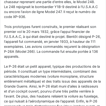
chasseur reprenant une partie d'entre elles, le Model 248.
d9pouces
: cette fois, c'est le Brésil et Singapour qui mettent le site
Le 248 rejoignait le bombardier Y1B-9 destiné à l'U.S.A.A.C
par terre
ou encore l'avion de ligne Model 247. Il reçut le numéro de
code XP-936.
jericho
: Ah ben je peux te confirmer que j'étais resté dans le filtre…
Trois prototypes furent construits, le premier réalisant son
d9pouces
: Désolé ! Mon filtrage a été un peu trop violent
premier vol le 20 mars 1932, grâce l'appui financier de
manifestement
l'U.S.A.A.C, à qui était destiné le projet. Bientôt désigné P-26,
tout voir
l'appareil fut commandé, en janvier 1933, à hauteur de 111
exemplaires. Les avions commandés reçurent la désignation
P-26A (Model 266). La commande fut ensuite portée à 136
appareils.
Le P-26 était un petit appareil, typique des productions de la
période. Il constituait un type intermédiaire, combinant des
caractéristiques modernes (voilure monoplane, structure
entièrement métallique) et des traits issus des appareils de la
Grande Guerre. Ainsi, le P-26 était muni d'ailes à raidisseurs
et d'un cockpit ouvert, pourvu d'une très petite verrière à
l'avant. De plus, des haubans reliaient la voilure au fuselage,
ce qui nuisait à l'aérodynamique de l'appareil. Enfin, le P-26