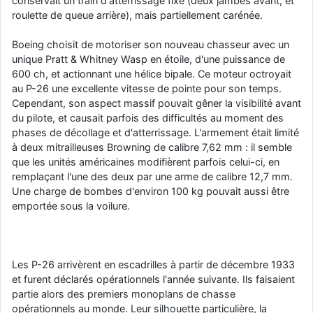
conservait un train d'atterrissage fixe (deux jambes avant, et
roulette de queue arrière), mais partiellement carénée.
Boeing choisit de motoriser son nouveau chasseur avec un
unique Pratt & Whitney Wasp en étoile, d'une puissance de
600 ch, et actionnant une hélice bipale. Ce moteur octroyait
au P-26 une excellente vitesse de pointe pour son temps.
Cependant, son aspect massif pouvait gêner la visibilité avant
du pilote, et causait parfois des difficultés au moment des
phases de décollage et d'atterrissage. L'armement était limité
à deux mitrailleuses Browning de calibre 7,62 mm : il semble
que les unités américaines modifièrent parfois celui-ci, en
remplaçant l'une des deux par une arme de calibre 12,7 mm.
Une charge de bombes d'environ 100 kg pouvait aussi être
emportée sous la voilure.
Les P-26 arrivèrent en escadrilles à partir de décembre 1933
et furent déclarés opérationnels l'année suivante. Ils faisaient
partie alors des premiers monoplans de chasse
opérationnels au monde. Leur silhouette particulière, la