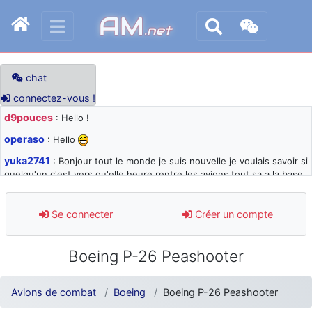
AM
.net
chat
connectez-vous !
d9pouces
: Hello !
operaso
: Hello
yuka2741
: Bonjour tout le monde je suis nouvelle je voulais savoir si
quelqu'un c'est vers qu'elle heure rentre les avions tout sa a la base
105 svp
d9pouces
: désolé pour les quelques blocages du site ces derniers
Se connecter
Créer un compte
jours : je teste des méthodes contre le spam et les bots trop nocifs
d9pouces
: Merci ! Un souvenir de la Ferté-Alais !
Boeing P-26 Peashooter
paxwax
: Super, la nouvelle bannière
d9pouces
: je suis un avion@,._,+ > lesquels ? je ne suis pas sûr de
Avions de combat
Boeing
Boeing P-26 Peashooter
comprendre