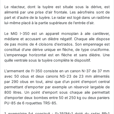
d9pouces
: cette fois, c'est le Brésil et Singapour qui mettent le site
Le réacteur, dont la tuyère est située sous la dérive, est
par terre
alimenté par une prise d'air frontale. Les aérofreins sont de
part et d'autre de la tuyère. Le radar est logé dans un radôme
jericho
: Ah ben je peux te confirmer que j'étais resté dans le filtre…
lui-même placé à la partie supérieure de l'entrée d'air.
d9pouces
: Désolé ! Mon filtrage a été un peu trop violent
Le MiG I-350 est un appareil monoplan à aile cantilever,
manifestement
médiane et accusant un dièdre négatif. Chaque aile dispose
de pas moins de 4 cloisons d'extrados. Son empennage est
tout voir
constitué d'une dérive unique en flèche, de type cruciforme.
L'empennage horizontal est en flèche et sans dièdre. Une
quille ventrale sous la tuyère complète le dispositif.
L'armement de l'I-350 consiste en un canon N-37 de 37 mm
avec 50 obus et deux canons NS-23 de 23 mm alimentés
par 290 obus en tout, ainsi que d'un point d'emport central
permettant d'emporter par exemple un réservoir largable de
800 litres. Un point d'emport sous chaque aile permettait
d'emporter deux bombes entre 50 et 250 kg ou deux paniers
PU-85 de 6 roquettes TRS-85.
1 exemplaire fut construit : l'I-350M-1 doté du radar RP-1