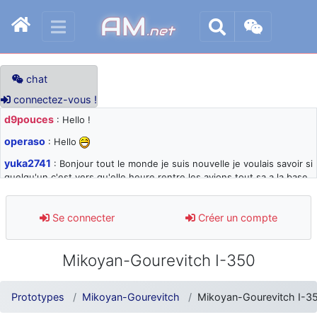
AM
.net
chat
connectez-vous !
d9pouces
: Hello !
operaso
: Hello
yuka2741
: Bonjour tout le monde je suis nouvelle je voulais savoir si
quelqu'un c'est vers qu'elle heure rentre les avions tout sa a la base
105 svp
d9pouces
: désolé pour les quelques blocages du site ces derniers
Se connecter
Créer un compte
jours : je teste des méthodes contre le spam et les bots trop nocifs
d9pouces
: Merci ! Un souvenir de la Ferté-Alais !
Mikoyan-Gourevitch I-350
paxwax
: Super, la nouvelle bannière
d9pouces
: je suis un avion@,._,+ > lesquels ? je ne suis pas sûr de
Prototypes
Mikoyan-Gourevitch
Mikoyan-Gourevitch I-3
comprendre