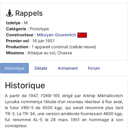
d9pouces
: ouakamois > si tu parles du sujet sur l'Armée de l'Air,
bien sûr que oui !
Rappels
je suis un avion@,._,+
: Bonjour je viens d'arriver il y a quelques
Izdelye
: M
moi et quelques avions n'ont pas les mêmes noms qu'aujourd'hui
Catégorie
: Prototype
ouakamois
: Bonjourà toutes et à tous.en espérantque ces
Constructeur
:
Mikoyan-Gourevitch
quelques images du Pays Basque vous auront plu ; Agur…
Premier vol
: 16 juin 1951
d9pouces
Production
: 1 appareil construit (cellule neuve)
: Je me rattraperai à la Ferté samedi
Missions
: Attaque au sol, Chasse
d9pouces
: Malheureusement non
un peu trop loin pour moi !
fox_50
: Bonjour, certains parmis vous étaient-ils présent au
Historique
Détails
Armement
Forum
meeting de Lann Bihoué de 2026 ?
cachée dans les pins
: Coucou et excellente année 2026 à tous et
Historique
au site!
jericho
: Bonne année et tous mes meilleurs voeux à tous pour
A partir de 1947, l'OKB-165 dirigé par Arkhip Mikhaïlovitch
2026 !
Lyoulka commença l'étude d'un nouveau réacteur à flux axial,
little boy
le futur VRD-5 de 4500 kgp, qui serait renommé plus tard
: je vous souhaite un bon réveillon pour cette nouvelle
année!
TR-3. Le TR-3A, une version améliorée fournissant 4600 kgp,
fut renommé AL-5 le 28 mars 1951 en hommage à son
jericho
: Merci D9pouces, à mon tour de souhaiter un Joyeux Noël
concepteur.
et de bonnes fêtes de fin d'année.