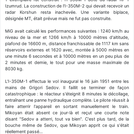
Izumrud. La construction de l'I-350M-2 qui devait recevoir un
radar Korshun resta inachevée. Une variante biplace,
désignée MT, était prévue mais ne fut pas construite.
MiG avait calculé les performances suivantes : 1240 km/h au
niveau de la mer et 1266 km/h à 10000 mètres d'altitude,
plafond de 16600 m, distance franchissable de 1117 km sans
réservoirs externes et 1620 avec, montée à 5000 mètres en
une minute 6 secondes et à 10000 mètres en un peu plus de
2 minutes et demie, le tout pour une masse maximale de
8030 kg.
L'I-350M-1 effectua le vol inaugural le 16 juin 1951 entre les
mains de Grigori Sedov. Il faillit se terminer de façon
catastrophique : le réacteur s'éteignit 8 minutes le décollage,
entraînant une panne hydraulique complète. Le pilote réussit à
faire atterrir l'appareil en sortant manuellement le train.
Mikoyan était absent ce jour-là et reçut une courte note
disant "Sedov a atterri, tout va bien". C'est plus tard, de la
bouche même de Sedov, que Mikoyan apprit ce qui s'était
réellement passé…