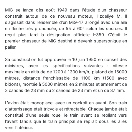
d9pouces
: Joyeux Noël à tous !
MiG se lança dès août 1949 dans l'étude d'un chasseur
construit autour de ce nouveau moteur, l'Izdeliye M. Il
d9pouces
: mais tu peux tenter l'un des rares lycées militaires
s'agissait dans l'ensemble d'un MiG-17 allongé avec une aile
comme le Prytanée dans la Sarthe, ça ne peut pas faire de mal !
en flèche très prononcée, de 55 à 60° selon les sources. Il
d9pouces
: C'est plutôt après le lycée, voire après une prépa
reçut plus tard la désignation officielle I-350. C'était le
scientifique, tu as donc encore un peu de temps devant toi
premier chasseur de MiG destiné à devenir supersonique en
yaellerigolow
palier.
: bonjour a tous je suis un élève de première
passionnée par l'aviation militaire , pourrais je savoir que faire après
le lycée pour s'orienter et pouvoir devenir officier de l'armée de l'air?
Sa construction fut approuvée le 10 juin 1950 en conseil des
ministres, avec les spécifications suivantes : vitesse
d9pouces
: lesquels, par exemple ?
maximale en altitude de 1200 à 1300 km/h, plafond de 16000
mahmoud
: bonsoir, très instructif ce site .mais nous aimerions avoir
mètres, distance franchissable de 1100 km (1500 avec
les photo des anciens appareils de l'armée de l'air de la haute -volta
bidons), montée à 5000 mètres en 2 minutes et armement de
3 canons de 23 mm ou 2 canons de 23 mm et un de 37 mm.
d9pouces
: Ça me casse quand même bien les pieds, j’avoue
jericho
: Pour moi tout est à nouveau OK dirait-on… Merci à toi.
L'avion était monoplace, avec un cockpit en avant. Son train
d'atterrissage était tricycle et rétractable. Chaque jambe était
d9pouces
: En espérant n’avoir coupé les accessoires de personne
au passage !
constitué d'une seule roue, le train avant se repliant vers
l'avant tandis que le train principal se repliait sous les ailes
d9pouces
: j'ai trouvé un palliatif un peu violent, mais ça devrait aller
vers l'intérieur.
un peu mieux