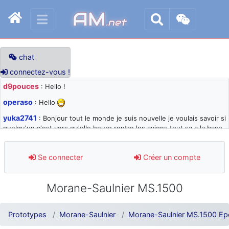
AM
.net
chat
connectez-vous !
d9pouces
: Hello !
operaso
: Hello
yuka2741
: Bonjour tout le monde je suis nouvelle je voulais savoir si
quelqu'un c'est vers qu'elle heure rentre les avions tout sa a la base
105 svp
d9pouces
: désolé pour les quelques blocages du site ces derniers
Se connecter
Créer un compte
jours : je teste des méthodes contre le spam et les bots trop nocifs
d9pouces
: Merci ! Un souvenir de la Ferté-Alais !
Morane-Saulnier MS.1500
paxwax
: Super, la nouvelle bannière
d9pouces
: je suis un avion@,._,+ > lesquels ? je ne suis pas sûr de
Prototypes
Morane-Saulnier
Morane-Saulnier MS.1500 Epe
comprendre