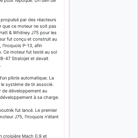
le pour l’époque. Un défi de
: Bonjour je
2 mois, 1 semaine
viens d'arriver il y a
quelques moi et quelques
e propulsé par des réacteurs
avions n'ont pas les mêmes
r que ce moteur ne soit pas
noms qu'aujourd'hui
 Pratt & Whitney J75 pour les
ouakamois
il y a 2 mois,
eur fut conçu et construit au
: Bonjourà toutes
2 semaines
l'Iroquois P-13, afin
et à tous.en espérantque
e. Ce moteur fut testé au sol
ces quelques images du
B-47 Stratojet et devait
Pays Basque vous auront
plu ; Agur…
.
d9pouces
il y a 2 mois,
’un pilote automatique. La
: Je me rattraperai
3 semaines
le système de tir associé.
à la Ferté samedi
our de développement au
d9pouces
il y a 2 mois,
le développement à sa charge.
:
3 semaines
Malheureusement non
un
poutnik fut lancé. Le premier
peu trop loin pour moi !
oteur J75, l'Iroquois n'étant
fox_50
:
il y a 2 mois, 3 semaines
Bonjour, certains parmis
vous étaient-ils présent au
n croisière Mach 0,9 et