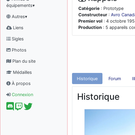
équipements▾
Catégorie
: Prototype
Constructeur
:
Avro Canad
Autres▾
Premier vol
: 4 octobre 19
Production
: 5 appareils co
Liens
Sigles
Photos
Plan du site
Médailles
Historique
Forum
I
À propos
Historique
Connexion