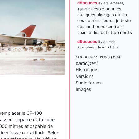
d9pouces
il y a 3 semaines,
: désolé pour les
4 jours
quelques blocages du site
ces derniers jours : je teste
des méthodes contre le
spam et les bots trop nocifs
d9pouces
il y a 1 mois,
: Merci ! Un
3 semaines
souvenir de la Ferté-Alais !
connectez-vous
pour
paxwax
:
participer !
il y a 1 mois, 3 semaines
Super, la nouvelle bannière
Historique
Versions
d9pouces
il y a 2 mois,
Sur le forum…
: je suis un
1 semaine
avion@,._,+ > lesquels ? je
Images
ne suis pas sûr de
comprendre
d9pouces
il y a 2 mois,
 remplacer le CF-100
: ouakamois > si tu
1 semaine
asseur capable d’atteindre
parles du sujet sur l'Armée
000 mètres et capable de
de l'Air, bien sûr que oui !
e vitesse ni d’altitude. Selon
je suis un avion@,._,+
il y a