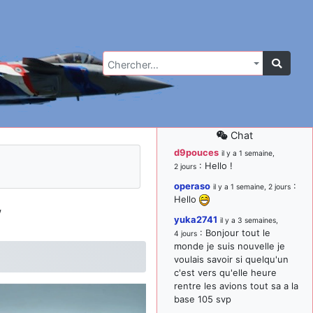
Chercher…
Chat
d9pouces
il y a 1 semaine,
: Hello !
2 jours
operaso
:
il y a 1 semaine, 2 jours
Hello
w
yuka2741
il y a 3 semaines,
: Bonjour tout le
4 jours
monde je suis nouvelle je
voulais savoir si quelqu'un
c'est vers qu'elle heure
rentre les avions tout sa a la
base 105 svp