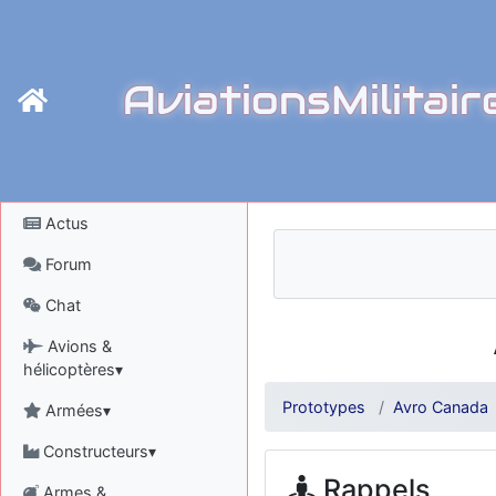
AviationsMilitair
Actus
Forum
Chat
Avions &
hélicoptères▾
Prototypes
Avro Canada
Armées▾
Constructeurs▾
Rappels
Armes &