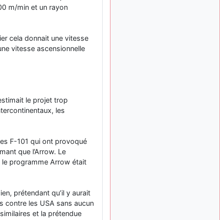
meeting de Lann Bihoué de
500 m/min et un rayon
2026 ?
cachée dans les pins
il y a
: Coucou et
6 mois, 3 semaines
ier cela donnait une vitesse
excellente année 2026 à
une vitesse ascensionnelle
tous et au site!
jericho
:
il y a 7 mois, 1 semaine
Bonne année et tous mes
meilleurs voeux à tous pour
2026 !
timait le projet trop
little boy
il y a 7 mois,
ntercontinentaux, les
: je vous souhaite
1 semaine
un bon réveillon pour cette
nouvelle année!
des F-101 qui ont provoqué
jericho
:
rmant que l’Arrow. Le
il y a 7 mois, 1 semaine
Merci D9pouces, à mon tour
 le programme Arrow était
de souhaiter un Joyeux
Noël et de bonnes fêtes de
fin d'année.
n, prétendant qu’il y aurait
d9pouces
nés contre les USA sans aucun
il y a 7 mois,
: Joyeux Noël à
1 semaine
imilaires et la prétendue