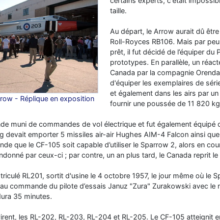
certains experts, c'était impossib
taille.
Au départ, le Arrow aurait dû êtr
Roll-Royces RB106. Mais par peu
prêt, il fut décidé de l’équiper du
prototypes. En parallèle, un réact
Canada par la compagnie Orenda, 
d'équiper les exemplaires de séri
et également dans les airs par un 
ow - Réplique en exposition
fournir une poussée de 11 820 kg
onde muni de commandes de vol électrique et fut également équipé d
g devait emporter 5 missiles air-air Hughes AIM-4 Falcon ainsi que 
de que le CF-105 soit capable d’utiliser le Sparrow 2, alors en c
andonné par ceux-ci ; par contre, un an plus tard, le Canada reprit 
iculé RL201, sortit d'usine le 4 octobre 1957, le jour même où le S
, au commande du pilote d’essais Januz "Zura" Zurakowski avec le m
dura 35 minutes.
irent, les RL-202, RL-203, RL-204 et RL-205. Le CF-105 atteignit e