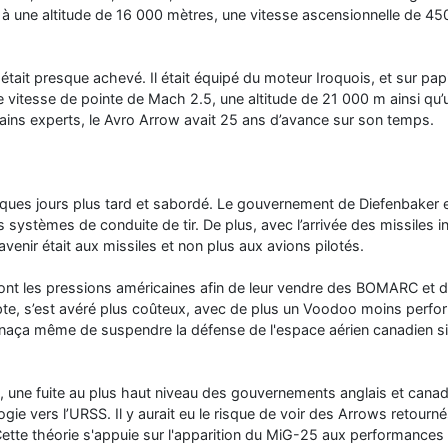
 à une altitude de 16 000 mètres, une vitesse ascensionnelle de 4
tait presque achevé. Il était équipé du moteur Iroquois, et sur pap
e vitesse de pointe de Mach 2.5, une altitude de 21 000 m ainsi qu’
ains experts, le Avro Arrow avait 25 ans d’avance sur son temps.
elques jours plus tard et sabordé. Le gouvernement de Diefenbaker es
s systèmes de conduite de tir. De plus, avec l’arrivée des missiles i
avenir était aux missiles et non plus aux avions pilotés.
sont les pressions américaines afin de leur vendre des BOMARC et 
ompte, s’est avéré plus coûteux, avec de plus un Voodoo moins perfo
aça même de suspendre la défense de l'espace aérien canadien si
, une fuite au plus haut niveau des gouvernements anglais et canadie
ogie vers l’URSS. Il y aurait eu le risque de voir des Arrows retour
tte théorie s'appuie sur l'apparition du MiG-25 aux performances s